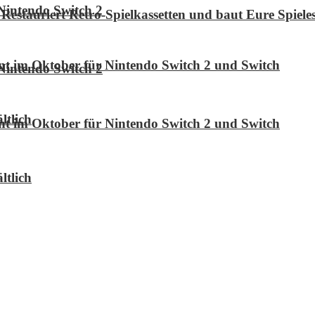
Nintendo Switch 2
Restauriert Retro-Spielkassetten und baut Eure Spie
int im Oktober für Nintendo Switch 2 und Switch
Nintendo Switch 2
ltlich
int im Oktober für Nintendo Switch 2 und Switch
ltlich