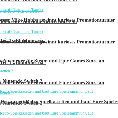
ser Mike Hobbs gewinnt kurioses Promotionturnier
 Edition für Nintendo Switch und PS5
 Teil 1 „Blubbmeeria“
ser Mike Hobbs gewinnt kurioses Promotionturnier
p-Abenteuer für Steam und Epic Games Store an
 Teil 1 „Blubbmeeria“
r Nintendo Switch 2
p-Abenteuer für Steam und Epic Games Store an
Restauriert Retro-Spielkassetten und baut Eure Spie
r Nintendo Switch 2