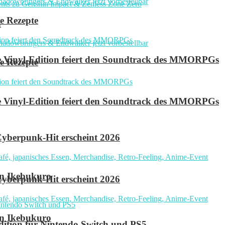
e Rezepte
n
ve Vinyl-Edition feiert den Soundtrack des MMORPGs
e Rezepte
ve Vinyl-Edition feiert den Soundtrack des MMORPGs
yberpunk-Hit erscheint 2026
in Ikebukuro
yberpunk-Hit erscheint 2026
in Ikebukuro
 Edition für Nintendo Switch und PS5