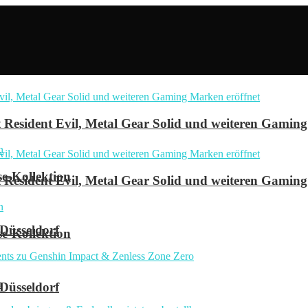
Resident Evil, Metal Gear Solid und weiteren Gaming
se-Kollektion
Resident Evil, Metal Gear Solid und weiteren Gaming
 Düsseldorf
se-Kollektion
n
 Düsseldorf