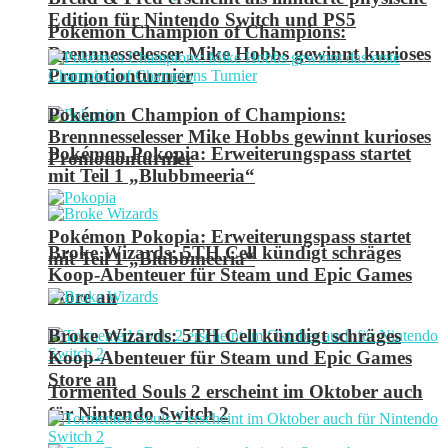
Edition für Nintendo Switch und PS5
Pokémon Champion of Champions:
Brennnesselesser Mike Hobbs gewinnt kurioses
Promotionturnier
Pokémon Champion of Champions:
Brennnesselesser Mike Hobbs gewinnt kurioses
Pokémon Pokopia: Erweiterungspass startet
Promotionturnier
mit Teil 1 „Blubbmeeria“
Pokémon Pokopia: Erweiterungspass startet
Broke Wizards: 5TH Cell kündigt schräges
mit Teil 1 „Blubbmeeria“
Koop-Abenteuer für Steam und Epic Games
Store an
Broke Wizards: 5TH Cell kündigt schräges
Koop-Abenteuer für Steam und Epic Games
Store an
Tormented Souls 2 erscheint im Oktober auch
für Nintendo Switch 2