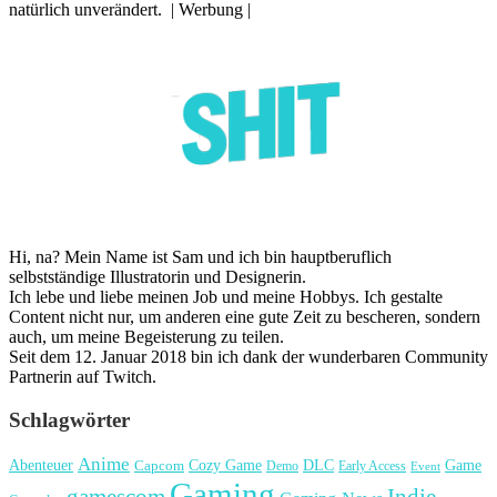
natürlich unverändert. | Werbung |
Hi, na? Mein Name ist Sam und ich bin hauptberuflich
selbstständige Illustratorin und Designerin.
Ich lebe und liebe meinen Job und meine Hobbys. Ich gestalte
Content nicht nur, um anderen eine gute Zeit zu bescheren, sondern
auch, um meine Begeisterung zu teilen.
Seit dem 12. Januar 2018 bin ich dank der wunderbaren Community
Partnerin auf Twitch.
Schlagwörter
Anime
Cozy Game
Game
Abenteuer
DLC
Capcom
Demo
Early Access
Event
Gaming
gamescom
Indie