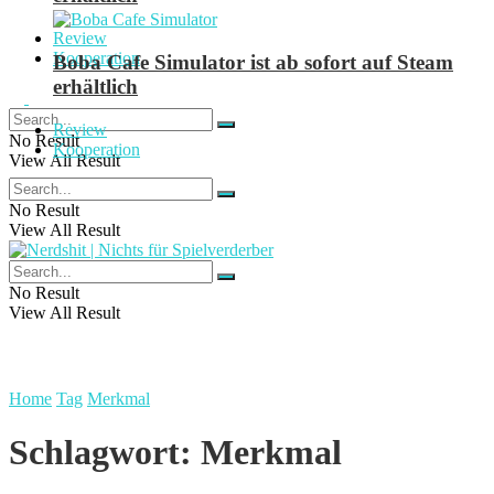
Review
Kooperation
Boba Cafe Simulator ist ab sofort auf Steam
erhältlich
Review
No Result
Kooperation
View All Result
No Result
View All Result
No Result
View All Result
Home
Tag
Merkmal
Schlagwort:
Merkmal