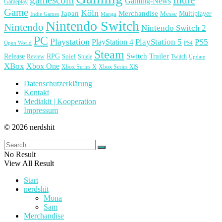
Gaming-News
Gameplay
Game
Köln
Japan
Merchandise
Multiplayer
Messe
Indie Games
Manga
Nintendo Switch
Nintendo
Nintendo Switch 2
PC
Playstation
PlayStation 4
PlayStation 5
PS5
Open World
PS4
Steam
Release
RPG
Switch
Trailer
Spiel
Spiele
Twitch
Review
Update
XBox
Xbox One
Xbox Series X
Xbox Series X|S
Datenschutzerklärung
Kontakt
Mediakit | Kooperation
Impressum
© 2026 nerdshit
No Result
View All Result
Start
nerdshit
Mona
Sam
Merchandise