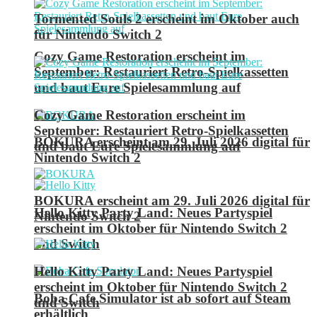
Tormented Souls 2 erscheint im Oktober auch
für Nintendo Switch 2
Cozy Game Restoration erscheint im
September: Restauriert Retro-Spielkassetten
und baut Eure Spielesammlung auf
Cozy Game Restoration erscheint im
September: Restauriert Retro-Spielkassetten
BOKURA erscheint am 29. Juli 2026 digital für
und baut Eure Spielesammlung auf
Nintendo Switch 2
BOKURA erscheint am 29. Juli 2026 digital für
Hello Kitty Party Land: Neues Partyspiel
Nintendo Switch 2
erscheint im Oktober für Nintendo Switch 2
und Switch
Hello Kitty Party Land: Neues Partyspiel
erscheint im Oktober für Nintendo Switch 2
Boba Cafe Simulator ist ab sofort auf Steam
und Switch
erhältlich