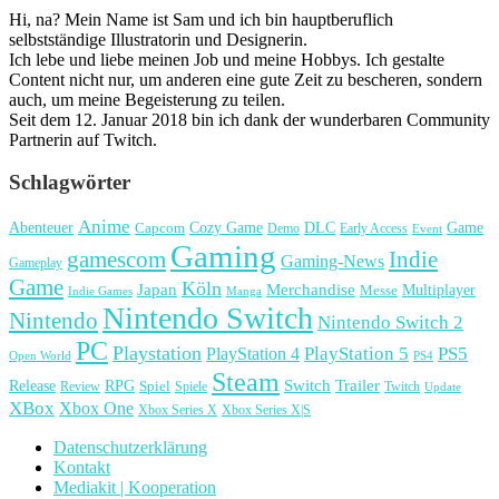
Hi, na? Mein Name ist Sam und ich bin hauptberuflich
selbstständige Illustratorin und Designerin.
Ich lebe und liebe meinen Job und meine Hobbys. Ich gestalte
Content nicht nur, um anderen eine gute Zeit zu bescheren, sondern
auch, um meine Begeisterung zu teilen.
Seit dem 12. Januar 2018 bin ich dank der wunderbaren Community
Partnerin auf Twitch.
Schlagwörter
Anime
Cozy Game
Game
Abenteuer
DLC
Capcom
Demo
Early Access
Event
Gaming
gamescom
Indie
Gaming-News
Gameplay
Game
Köln
Japan
Merchandise
Multiplayer
Messe
Indie Games
Manga
Nintendo Switch
Nintendo
Nintendo Switch 2
PC
Playstation
PlayStation 4
PlayStation 5
PS5
Open World
PS4
Steam
Release
RPG
Switch
Trailer
Spiel
Spiele
Twitch
Review
Update
XBox
Xbox One
Xbox Series X
Xbox Series X|S
Datenschutzerklärung
Kontakt
Mediakit | Kooperation