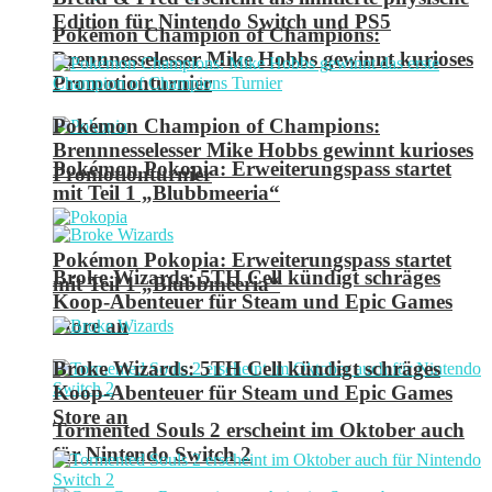
Edition für Nintendo Switch und PS5
Pokémon Champion of Champions:
Brennnesselesser Mike Hobbs gewinnt kurioses
Promotionturnier
Pokémon Champion of Champions:
Brennnesselesser Mike Hobbs gewinnt kurioses
Pokémon Pokopia: Erweiterungspass startet
Promotionturnier
mit Teil 1 „Blubbmeeria“
Pokémon Pokopia: Erweiterungspass startet
Broke Wizards: 5TH Cell kündigt schräges
mit Teil 1 „Blubbmeeria“
Koop-Abenteuer für Steam und Epic Games
Store an
Broke Wizards: 5TH Cell kündigt schräges
Koop-Abenteuer für Steam und Epic Games
Store an
Tormented Souls 2 erscheint im Oktober auch
für Nintendo Switch 2