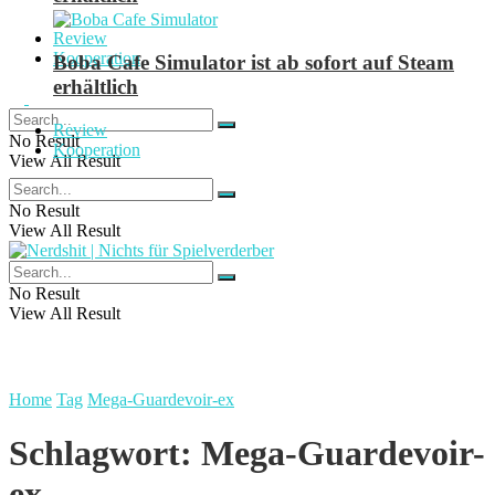
Review
Kooperation
Boba Cafe Simulator ist ab sofort auf Steam
erhältlich
Review
No Result
Kooperation
View All Result
No Result
View All Result
No Result
View All Result
Home
Tag
Mega-Guardevoir-ex
Schlagwort:
Mega-Guardevoir-
ex