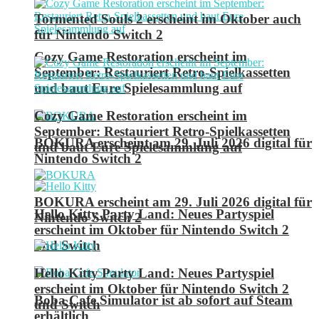
Tormented Souls 2 erscheint im Oktober auch
für Nintendo Switch 2
Cozy Game Restoration erscheint im
September: Restauriert Retro-Spielkassetten
und baut Eure Spielesammlung auf
Cozy Game Restoration erscheint im
September: Restauriert Retro-Spielkassetten
BOKURA erscheint am 29. Juli 2026 digital für
und baut Eure Spielesammlung auf
Nintendo Switch 2
BOKURA erscheint am 29. Juli 2026 digital für
Hello Kitty Party Land: Neues Partyspiel
Nintendo Switch 2
erscheint im Oktober für Nintendo Switch 2
und Switch
Hello Kitty Party Land: Neues Partyspiel
erscheint im Oktober für Nintendo Switch 2
Boba Cafe Simulator ist ab sofort auf Steam
und Switch
erhältlich