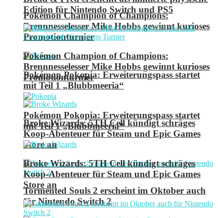
Edition für Nintendo Switch und PS5
Pokémon Champion of Champions:
Brennnesselesser Mike Hobbs gewinnt kurioses
Promotionturnier
Pokémon Champion of Champions:
Brennnesselesser Mike Hobbs gewinnt kurioses
Pokémon Pokopia: Erweiterungspass startet
Promotionturnier
mit Teil 1 „Blubbmeeria“
Pokémon Pokopia: Erweiterungspass startet
Broke Wizards: 5TH Cell kündigt schräges
mit Teil 1 „Blubbmeeria“
Koop-Abenteuer für Steam und Epic Games
Store an
Broke Wizards: 5TH Cell kündigt schräges
Koop-Abenteuer für Steam und Epic Games
Store an
Tormented Souls 2 erscheint im Oktober auch
für Nintendo Switch 2