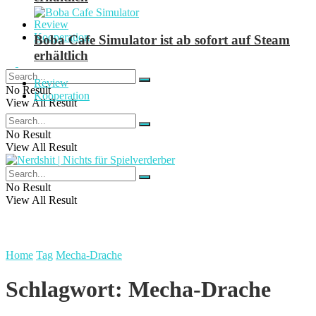
Review
Kooperation
Boba Cafe Simulator ist ab sofort auf Steam
erhältlich
Review
No Result
Kooperation
View All Result
No Result
View All Result
No Result
View All Result
Home
Tag
Mecha-Drache
Schlagwort:
Mecha-Drache