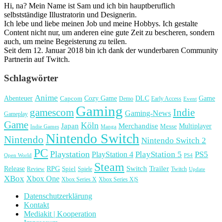
Hi, na? Mein Name ist Sam und ich bin hauptberuflich
selbstständige Illustratorin und Designerin.
Ich lebe und liebe meinen Job und meine Hobbys. Ich gestalte
Content nicht nur, um anderen eine gute Zeit zu bescheren, sondern
auch, um meine Begeisterung zu teilen.
Seit dem 12. Januar 2018 bin ich dank der wunderbaren Community
Partnerin auf Twitch.
Schlagwörter
Anime
Cozy Game
Game
Abenteuer
DLC
Capcom
Demo
Early Access
Event
Gaming
gamescom
Indie
Gaming-News
Gameplay
Game
Köln
Japan
Merchandise
Multiplayer
Messe
Indie Games
Manga
Nintendo Switch
Nintendo
Nintendo Switch 2
PC
Playstation
PlayStation 4
PlayStation 5
PS5
Open World
PS4
Steam
Release
RPG
Switch
Trailer
Spiel
Spiele
Twitch
Review
Update
XBox
Xbox One
Xbox Series X
Xbox Series X|S
Datenschutzerklärung
Kontakt
Mediakit | Kooperation