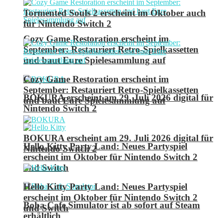
Tormented Souls 2 erscheint im Oktober auch
für Nintendo Switch 2
Cozy Game Restoration erscheint im
September: Restauriert Retro-Spielkassetten
und baut Eure Spielesammlung auf
Cozy Game Restoration erscheint im
September: Restauriert Retro-Spielkassetten
BOKURA erscheint am 29. Juli 2026 digital für
und baut Eure Spielesammlung auf
Nintendo Switch 2
BOKURA erscheint am 29. Juli 2026 digital für
Hello Kitty Party Land: Neues Partyspiel
Nintendo Switch 2
erscheint im Oktober für Nintendo Switch 2
und Switch
Hello Kitty Party Land: Neues Partyspiel
erscheint im Oktober für Nintendo Switch 2
Boba Cafe Simulator ist ab sofort auf Steam
und Switch
erhältlich