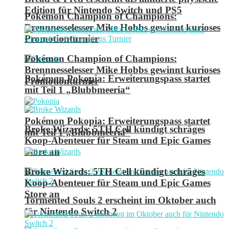
Edition für Nintendo Switch und PS5
Pokémon Champion of Champions:
Brennnesselesser Mike Hobbs gewinnt kurioses
Promotionturnier
Pokémon Champion of Champions:
Brennnesselesser Mike Hobbs gewinnt kurioses
Pokémon Pokopia: Erweiterungspass startet
Promotionturnier
mit Teil 1 „Blubbmeeria“
Pokémon Pokopia: Erweiterungspass startet
Broke Wizards: 5TH Cell kündigt schräges
mit Teil 1 „Blubbmeeria“
Koop-Abenteuer für Steam und Epic Games
Store an
Broke Wizards: 5TH Cell kündigt schräges
Koop-Abenteuer für Steam und Epic Games
Store an
Tormented Souls 2 erscheint im Oktober auch
für Nintendo Switch 2