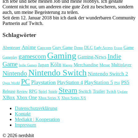
Ich lebe und liebe meinen Job und meine Hobbys. Ich gestalte
Content nicht nur, um anderen eine gute Zeit zu bescheren, sondern
auch, um meine Begeisterung zu teilen.
Seit dem 12. Januar 2018 bin ich dank der wunderbaren Community
Partnerin auf Twitch.
Schlagwörter
Anime
Cozy Game
Game
Abenteuer
DLC
Capcom
Demo
Early Access
Event
Gaming
gamescom
Indie
Gaming-News
Gameplay
Game
Köln
Japan
Merchandise
Multiplayer
Messe
Indie Games
Manga
Nintendo Switch
Nintendo
Nintendo Switch 2
PC
Playstation
PlayStation 4
PlayStation 5
PS5
Open World
PS4
Steam
Release
RPG
Switch
Trailer
Spiel
Spiele
Twitch
Review
Update
XBox
Xbox One
Xbox Series X
Xbox Series X|S
Datenschutzerklärung
Kontakt
Mediakit | Kooperation
Impressum
© 2026 nerdshit