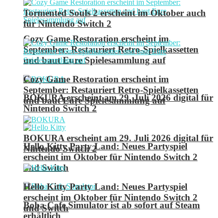
Tormented Souls 2 erscheint im Oktober auch
für Nintendo Switch 2
Cozy Game Restoration erscheint im
September: Restauriert Retro-Spielkassetten
und baut Eure Spielesammlung auf
Cozy Game Restoration erscheint im
September: Restauriert Retro-Spielkassetten
BOKURA erscheint am 29. Juli 2026 digital für
und baut Eure Spielesammlung auf
Nintendo Switch 2
BOKURA erscheint am 29. Juli 2026 digital für
Hello Kitty Party Land: Neues Partyspiel
Nintendo Switch 2
erscheint im Oktober für Nintendo Switch 2
und Switch
Hello Kitty Party Land: Neues Partyspiel
erscheint im Oktober für Nintendo Switch 2
Boba Cafe Simulator ist ab sofort auf Steam
und Switch
erhältlich