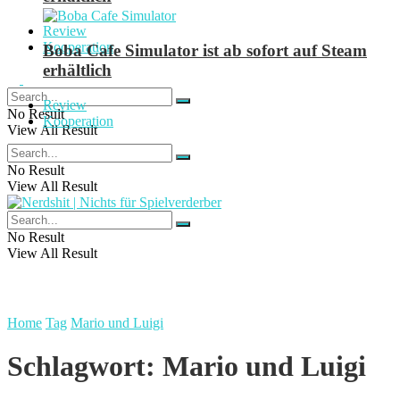
Review
Kooperation
Boba Cafe Simulator ist ab sofort auf Steam
erhältlich
Review
No Result
Kooperation
View All Result
No Result
View All Result
No Result
View All Result
Home
Tag
Mario und Luigi
Schlagwort:
Mario und Luigi