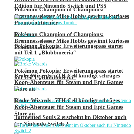
Edition für Nintendo Switch und PS5
Pokémon Champion of Champions:
Brennnesselesser Mike Hobbs gewinnt kurioses
Promotionturnier
Pokémon Champion of Champions:
Brennnesselesser Mike Hobbs gewinnt kurioses
Pokémon Pokopia: Erweiterungspass startet
Promotionturnier
mit Teil 1 „Blubbmeeria“
Pokémon Pokopia: Erweiterungspass startet
Broke Wizards: 5TH Cell kündigt schräges
mit Teil 1 „Blubbmeeria“
Koop-Abenteuer für Steam und Epic Games
Store an
Broke Wizards: 5TH Cell kündigt schräges
Koop-Abenteuer für Steam und Epic Games
Store an
Tormented Souls 2 erscheint im Oktober auch
für Nintendo Switch 2