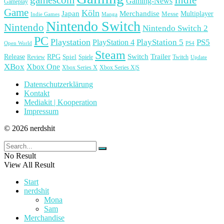
Gaming-News
Gameplay
Game
Köln
Japan
Merchandise
Multiplayer
Messe
Indie Games
Manga
Nintendo Switch
Nintendo
Nintendo Switch 2
PC
Playstation
PlayStation 4
PlayStation 5
PS5
Open World
PS4
Steam
Release
RPG
Switch
Trailer
Spiel
Spiele
Twitch
Review
Update
XBox
Xbox One
Xbox Series X
Xbox Series X|S
Datenschutzerklärung
Kontakt
Mediakit | Kooperation
Impressum
© 2026 nerdshit
No Result
View All Result
Start
nerdshit
Mona
Sam
Merchandise