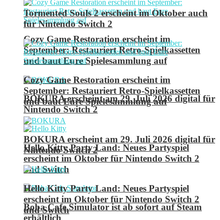
Tormented Souls 2 erscheint im Oktober auch
für Nintendo Switch 2
Cozy Game Restoration erscheint im
September: Restauriert Retro-Spielkassetten
und baut Eure Spielesammlung auf
Cozy Game Restoration erscheint im
September: Restauriert Retro-Spielkassetten
BOKURA erscheint am 29. Juli 2026 digital für
und baut Eure Spielesammlung auf
Nintendo Switch 2
BOKURA erscheint am 29. Juli 2026 digital für
Hello Kitty Party Land: Neues Partyspiel
Nintendo Switch 2
erscheint im Oktober für Nintendo Switch 2
und Switch
Hello Kitty Party Land: Neues Partyspiel
erscheint im Oktober für Nintendo Switch 2
Boba Cafe Simulator ist ab sofort auf Steam
und Switch
erhältlich