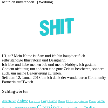
natürlich unverändert. | Werbung |
Hi, na? Mein Name ist Sam und ich bin hauptberuflich
selbstständige Illustratorin und Designerin.
Ich lebe und liebe meinen Job und meine Hobbys. Ich gestalte
Content nicht nur, um anderen eine gute Zeit zu bescheren, sondern
auch, um meine Begeisterung zu teilen.
Seit dem 12. Januar 2018 bin ich dank der wunderbaren Community
Partnerin auf Twitch.
Schlagwörter
Anime
Cozy Game
Game
Abenteuer
DLC
Capcom
Demo
Early Access
Event
Gaming
gamescom
Indie