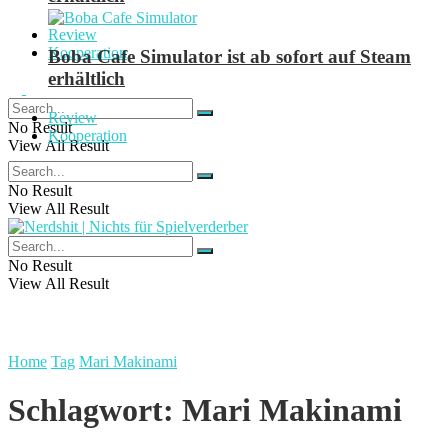
Review
Kooperation
Boba Cafe Simulator ist ab sofort auf Steam
erhältlich
Review
No Result
Kooperation
View All Result
No Result
View All Result
No Result
View All Result
Home
Tag
Mari Makinami
Schlagwort:
Mari Makinami