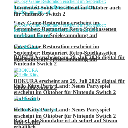
Tormented Souls 2 erscheint im Oktober auch
für Nintendo Switch 2
Cozy Game Restoration erscheint im
September: Restauriert Retro-Spielkassetten
und baut Eure Spielesammlung auf
Cozy Game Restoration erscheint im
September: Restauriert Retro-Spielkassetten
BOKURA erscheint am 29. Juli 2026 digital für
und baut Eure Spielesammlung auf
Nintendo Switch 2
BOKURA erscheint am 29. Juli 2026 digital für
Hello Kitty Party Land: Neues Partyspiel
Nintendo Switch 2
erscheint im Oktober für Nintendo Switch 2
und Switch
Hello Kitty Party Land: Neues Partyspiel
erscheint im Oktober für Nintendo Switch 2
Boba Cafe Simulator ist ab sofort auf Steam
und Switch
erhältlich