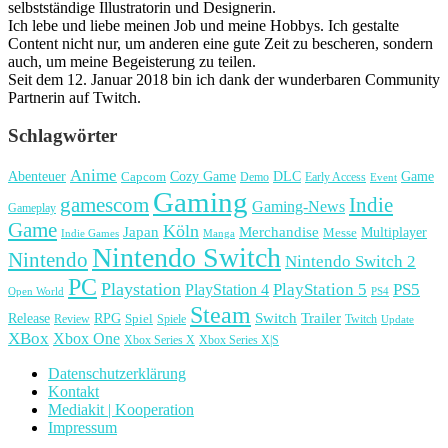
selbstständige Illustratorin und Designerin.
Ich lebe und liebe meinen Job und meine Hobbys. Ich gestalte
Content nicht nur, um anderen eine gute Zeit zu bescheren, sondern
auch, um meine Begeisterung zu teilen.
Seit dem 12. Januar 2018 bin ich dank der wunderbaren Community
Partnerin auf Twitch.
Schlagwörter
Anime
Cozy Game
Game
Abenteuer
DLC
Capcom
Demo
Early Access
Event
Gaming
gamescom
Indie
Gaming-News
Gameplay
Game
Köln
Japan
Merchandise
Multiplayer
Messe
Indie Games
Manga
Nintendo Switch
Nintendo
Nintendo Switch 2
PC
Playstation
PlayStation 4
PlayStation 5
PS5
Open World
PS4
Steam
Release
RPG
Switch
Trailer
Spiel
Spiele
Twitch
Review
Update
XBox
Xbox One
Xbox Series X
Xbox Series X|S
Datenschutzerklärung
Kontakt
Mediakit | Kooperation
Impressum