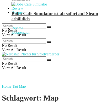
Review
Kooperation
Boba Cafe Simulator ist ab sofort auf Steam
erhältlich
Review
No Result
Kooperation
View All Result
No Result
View All Result
No Result
View All Result
Home
Tag
Map
Schlagwort:
Map