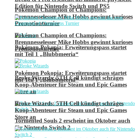
Edition für Nintendo Switch und PS5
Pokémon Champion of Champions:
Brennnesselesser Mike Hobbs gewinnt kurioses
Promotionturnier
Pokémon Champion of Champions:
Brennnesselesser Mike Hobbs gewinnt kurioses
Pokémon Pokopia: Erweiterungspass startet
Promotionturnier
mit Teil 1 „Blubbmeeria“
Pokémon Pokopia: Erweiterungspass startet
Broke Wizards: 5TH Cell kündigt schräges
mit Teil 1 „Blubbmeeria“
Koop-Abenteuer für Steam und Epic Games
Store an
Broke Wizards: 5TH Cell kündigt schräges
Koop-Abenteuer für Steam und Epic Games
Store an
Tormented Souls 2 erscheint im Oktober auch
für Nintendo Switch 2