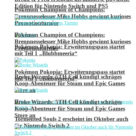
Edition für Nintendo Switch und PS5
Pokémon Champion of Champions:
Brennnesselesser Mike Hobbs gewinnt kurioses
Promotionturnier
Pokémon Champion of Champions:
Brennnesselesser Mike Hobbs gewinnt kurioses
Pokémon Pokopia: Erweiterungspass startet
Promotionturnier
mit Teil 1 „Blubbmeeria“
Pokémon Pokopia: Erweiterungspass startet
Broke Wizards: 5TH Cell kündigt schräges
mit Teil 1 „Blubbmeeria“
Koop-Abenteuer für Steam und Epic Games
Store an
Broke Wizards: 5TH Cell kündigt schräges
Koop-Abenteuer für Steam und Epic Games
Store an
Tormented Souls 2 erscheint im Oktober auch
für Nintendo Switch 2