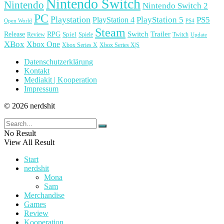
Nintendo Switch
Nintendo
Nintendo Switch 2
PC
Playstation
PlayStation 4
PlayStation 5
PS5
Open World
PS4
Steam
Release
RPG
Switch
Trailer
Spiel
Spiele
Twitch
Review
Update
XBox
Xbox One
Xbox Series X
Xbox Series X|S
Datenschutzerklärung
Kontakt
Mediakit | Kooperation
Impressum
© 2026 nerdshit
No Result
View All Result
Start
nerdshit
Mona
Sam
Merchandise
Games
Review
Kooperation