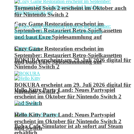
Tormented Souls 2 erscheint im Oktober auch
für Nintendo Switch 2
Cozy Game Restoration erscheint im
September: Restauriert Retro-Spielkassetten
und baut Eure Spielesammlung auf
Cozy Game Restoration erscheint im
September: Restauriert Retro-Spielkassetten
BOKURA erscheint am 29. Juli 2026 digital für
und baut Eure Spielesammlung auf
Nintendo Switch 2
BOKURA erscheint am 29. Juli 2026 digital für
Hello Kitty Party Land: Neues Partyspiel
Nintendo Switch 2
erscheint im Oktober für Nintendo Switch 2
und Switch
Hello Kitty Party Land: Neues Partyspiel
erscheint im Oktober für Nintendo Switch 2
Boba Cafe Simulator ist ab sofort auf Steam
und Switch
erhältlich