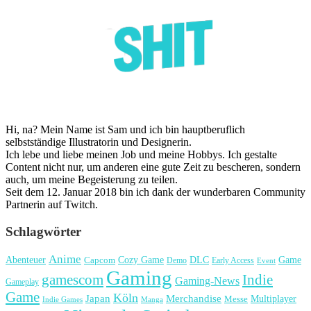
Hi, na? Mein Name ist Sam und ich bin hauptberuflich
selbstständige Illustratorin und Designerin.
Ich lebe und liebe meinen Job und meine Hobbys. Ich gestalte
Content nicht nur, um anderen eine gute Zeit zu bescheren, sondern
auch, um meine Begeisterung zu teilen.
Seit dem 12. Januar 2018 bin ich dank der wunderbaren Community
Partnerin auf Twitch.
Schlagwörter
Anime
Cozy Game
Game
Abenteuer
DLC
Capcom
Demo
Early Access
Event
Gaming
gamescom
Indie
Gaming-News
Gameplay
Game
Köln
Japan
Merchandise
Multiplayer
Messe
Indie Games
Manga