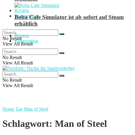
Review
Kooperation
Boba Cafe Simulator ist ab sofort auf Steam
erhältlich
Review
No Result
Kooperation
View All Result
No Result
View All Result
No Result
View All Result
Home
Tag
Man of Steel
Schlagwort:
Man of Steel