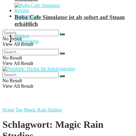
Review
Kooperation
Boba Cafe Simulator ist ab sofort auf Steam
erhältlich
Review
No Result
Kooperation
View All Result
No Result
View All Result
No Result
View All Result
Home
Tag
Magic Rain Studios
Schlagwort:
Magic Rain
Studios