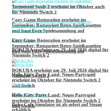
Tormented Souls 2 erscheint im Oktober auch
für Nintendo Switch 2
Cozy Game Restoration erscheint im
September: Restauriert Retro-Spielkassetten
und baut Eure Spielesammlung auf
Cozy Game Restoration erscheint im
September: Restauriert Retro-Spielkassetten
BOKURA erscheint am 29. Juli 2026 digital für
und baut Eure Spielesammlung auf
Nintendo Switch 2
BOKURA erscheint am 29. Juli 2026 digital für
Hello Kitty Party Land: Neues Partyspiel
Nintendo Switch 2
erscheint im Oktober für Nintendo Switch 2
und Switch
Hello Kitty Party Land: Neues Partyspiel
erscheint im Oktober für Nintendo Switch 2
Boba Cafe Simulator ist ab sofort auf Steam
und Switch
erhältlich