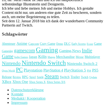
selbstständige Illustratorin und Designerin.
Ich lebe und liebe meinen Job und meine Hobbys. Ich gestalte
Content nicht nur, um anderen eine gute Zeit zu bescheren, sondern
auch, um meine Begeisterung zu teilen.
Seit dem 12. Januar 2018 bin ich dank der wunderbaren Community
Partnerin auf Twitch.
Schlagwörter
Anime
Cozy Game
Game
Abenteuer
DLC
Capcom
Demo
Early Access
Event
Gaming
gamescom
Indie
Gaming-News
Gameplay
Game
Köln
Japan
Merchandise
Multiplayer
Messe
Indie Games
Manga
Nintendo Switch
Nintendo
Nintendo Switch 2
PC
Playstation
PlayStation 4
PlayStation 5
PS5
Open World
PS4
Steam
Release
RPG
Switch
Trailer
Spiel
Spiele
Twitch
Review
Update
XBox
Xbox One
Xbox Series X
Xbox Series X|S
Datenschutzerklärung
Kontakt
Mediakit | Kooperation
Impressum