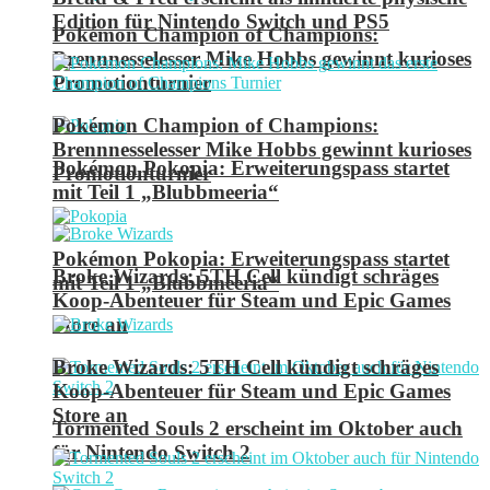
Edition für Nintendo Switch und PS5
Pokémon Champion of Champions:
Brennnesselesser Mike Hobbs gewinnt kurioses
Promotionturnier
Pokémon Champion of Champions:
Brennnesselesser Mike Hobbs gewinnt kurioses
Pokémon Pokopia: Erweiterungspass startet
Promotionturnier
mit Teil 1 „Blubbmeeria“
Pokémon Pokopia: Erweiterungspass startet
Broke Wizards: 5TH Cell kündigt schräges
mit Teil 1 „Blubbmeeria“
Koop-Abenteuer für Steam und Epic Games
Store an
Broke Wizards: 5TH Cell kündigt schräges
Koop-Abenteuer für Steam und Epic Games
Store an
Tormented Souls 2 erscheint im Oktober auch
für Nintendo Switch 2