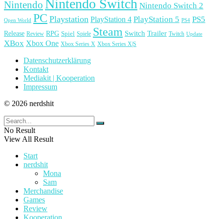
Nintendo Switch
Nintendo
Nintendo Switch 2
PC
Playstation
PlayStation 4
PlayStation 5
PS5
Open World
PS4
Steam
Release
RPG
Switch
Trailer
Spiel
Spiele
Twitch
Review
Update
XBox
Xbox One
Xbox Series X
Xbox Series X|S
Datenschutzerklärung
Kontakt
Mediakit | Kooperation
Impressum
© 2026 nerdshit
No Result
View All Result
Start
nerdshit
Mona
Sam
Merchandise
Games
Review
Kooperation