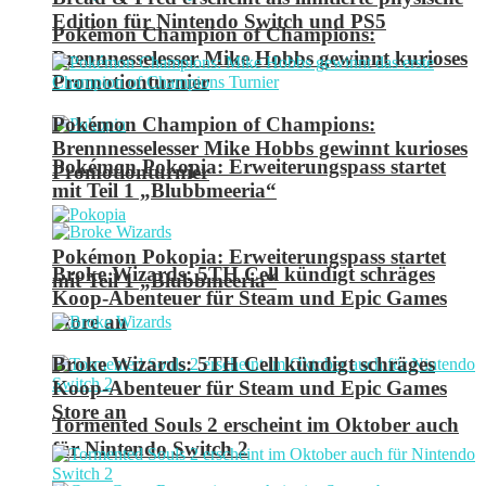
Edition für Nintendo Switch und PS5
Pokémon Champion of Champions:
Brennnesselesser Mike Hobbs gewinnt kurioses
Promotionturnier
Pokémon Champion of Champions:
Brennnesselesser Mike Hobbs gewinnt kurioses
Pokémon Pokopia: Erweiterungspass startet
Promotionturnier
mit Teil 1 „Blubbmeeria“
Pokémon Pokopia: Erweiterungspass startet
Broke Wizards: 5TH Cell kündigt schräges
mit Teil 1 „Blubbmeeria“
Koop-Abenteuer für Steam und Epic Games
Store an
Broke Wizards: 5TH Cell kündigt schräges
Koop-Abenteuer für Steam und Epic Games
Store an
Tormented Souls 2 erscheint im Oktober auch
für Nintendo Switch 2