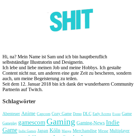
Hi, na? Mein Name ist Sam und ich bin hauptberuflich
selbstständige Illustratorin und Designerin.
Ich lebe und liebe meinen Job und meine Hobbys. Ich gestalte
Content nicht nur, um anderen eine gute Zeit zu bescheren, sondern
auch, um meine Begeisterung zu teilen.
Seit dem 12. Januar 2018 bin ich dank der wunderbaren Community
Partnerin auf Twitch.
Schlagwörter
Anime
Cozy Game
Game
Abenteuer
DLC
Capcom
Demo
Early Access
Event
Gaming
gamescom
Indie
Gaming-News
Gameplay
Game
Köln
Japan
Merchandise
Multiplayer
Messe
Indie Games
Manga