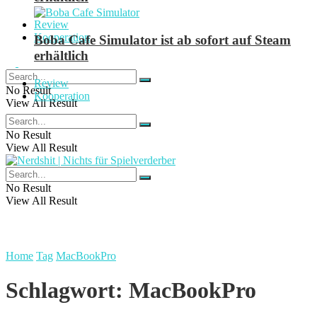
Review
Kooperation
Boba Cafe Simulator ist ab sofort auf Steam
erhältlich
Review
No Result
Kooperation
View All Result
No Result
View All Result
No Result
View All Result
Home
Tag
MacBookPro
Schlagwort:
MacBookPro