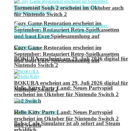
Tormented Souls 2 erscheint im Oktober auch
für Nintendo Switch 2
Cozy Game Restoration erscheint im
September: Restauriert Retro-Spielkassetten
und baut Eure Spielesammlung auf
Cozy Game Restoration erscheint im
September: Restauriert Retro-Spielkassetten
BOKURA erscheint am 29. Juli 2026 digital für
und baut Eure Spielesammlung auf
Nintendo Switch 2
BOKURA erscheint am 29. Juli 2026 digital für
Hello Kitty Party Land: Neues Partyspiel
Nintendo Switch 2
erscheint im Oktober für Nintendo Switch 2
und Switch
Hello Kitty Party Land: Neues Partyspiel
erscheint im Oktober für Nintendo Switch 2
Boba Cafe Simulator ist ab sofort auf Steam
und Switch
erhältlich