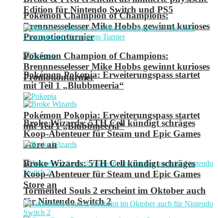
Edition für Nintendo Switch und PS5
Pokémon Champion of Champions:
Brennnesselesser Mike Hobbs gewinnt kurioses
Promotionturnier
Pokémon Champion of Champions:
Brennnesselesser Mike Hobbs gewinnt kurioses
Pokémon Pokopia: Erweiterungspass startet
Promotionturnier
mit Teil 1 „Blubbmeeria“
Pokémon Pokopia: Erweiterungspass startet
Broke Wizards: 5TH Cell kündigt schräges
mit Teil 1 „Blubbmeeria“
Koop-Abenteuer für Steam und Epic Games
Store an
Broke Wizards: 5TH Cell kündigt schräges
Koop-Abenteuer für Steam und Epic Games
Store an
Tormented Souls 2 erscheint im Oktober auch
für Nintendo Switch 2