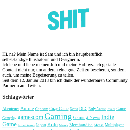
Hi, na? Mein Name ist Sam und ich bin hauptberuflich
selbstständige Illustratorin und Designerin.
Ich lebe und liebe meinen Job und meine Hobbys. Ich gestalte
Content nicht nur, um anderen eine gute Zeit zu bescheren, sondern
auch, um meine Begeisterung zu teilen.
Seit dem 12. Januar 2018 bin ich dank der wunderbaren Community
Partnerin auf Twitch.
Schlagwörter
Anime
Cozy Game
Game
Abenteuer
DLC
Capcom
Demo
Early Access
Event
Gaming
gamescom
Indie
Gaming-News
Gameplay
Game
Köln
Japan
Merchandise
Multiplayer
Messe
Indie Games
Manga