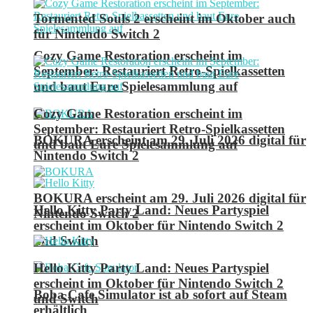
Tormented Souls 2 erscheint im Oktober auch
für Nintendo Switch 2
Cozy Game Restoration erscheint im
September: Restauriert Retro-Spielkassetten
und baut Eure Spielesammlung auf
Cozy Game Restoration erscheint im
September: Restauriert Retro-Spielkassetten
BOKURA erscheint am 29. Juli 2026 digital für
und baut Eure Spielesammlung auf
Nintendo Switch 2
BOKURA erscheint am 29. Juli 2026 digital für
Hello Kitty Party Land: Neues Partyspiel
Nintendo Switch 2
erscheint im Oktober für Nintendo Switch 2
und Switch
Hello Kitty Party Land: Neues Partyspiel
erscheint im Oktober für Nintendo Switch 2
Boba Cafe Simulator ist ab sofort auf Steam
und Switch
erhältlich