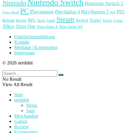
Nintendo Switch
Nintendo
Nintendo Switch 2
PC
Playstation
PlayStation 4
PlayStation 5
PS5
Open World
PS4
Steam
Release
RPG
Switch
Trailer
Spiel
Spiele
Twitch
Review
Update
XBox
Xbox One
Xbox Series X
Xbox Series X|S
Datenschutzerklärung
Kontakt
Mediakit | Kooperation
Impressum
© 2026 nerdshit
No Result
View All Result
Start
nerdshit
Mona
Sam
Merchandise
Games
Review
Kooperation