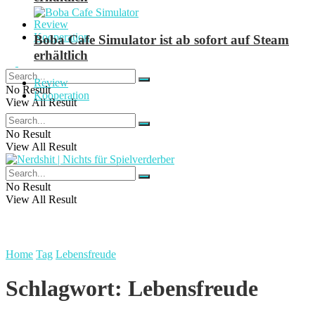
Review
Kooperation
Boba Cafe Simulator ist ab sofort auf Steam
erhältlich
Review
No Result
Kooperation
View All Result
No Result
View All Result
No Result
View All Result
Home
Tag
Lebensfreude
Schlagwort:
Lebensfreude