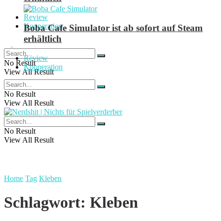
Review
Kooperation
Boba Cafe Simulator ist ab sofort auf Steam
erhältlich
Review
No Result
Kooperation
View All Result
No Result
View All Result
No Result
View All Result
Home
Tag
Kleben
Schlagwort:
Kleben