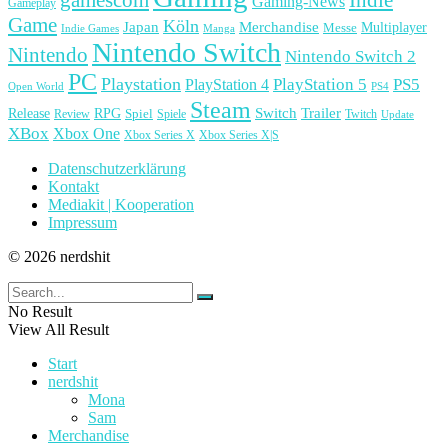
Gaming-News
Gameplay
Game
Köln
Japan
Merchandise
Multiplayer
Messe
Indie Games
Manga
Nintendo Switch
Nintendo
Nintendo Switch 2
PC
Playstation
PlayStation 4
PlayStation 5
PS5
Open World
PS4
Steam
Release
RPG
Switch
Trailer
Spiel
Spiele
Twitch
Review
Update
XBox
Xbox One
Xbox Series X
Xbox Series X|S
Datenschutzerklärung
Kontakt
Mediakit | Kooperation
Impressum
© 2026 nerdshit
No Result
View All Result
Start
nerdshit
Mona
Sam
Merchandise