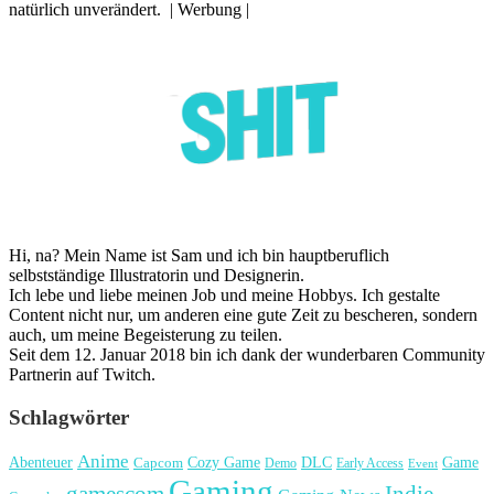
natürlich unverändert. | Werbung |
Hi, na? Mein Name ist Sam und ich bin hauptberuflich
selbstständige Illustratorin und Designerin.
Ich lebe und liebe meinen Job und meine Hobbys. Ich gestalte
Content nicht nur, um anderen eine gute Zeit zu bescheren, sondern
auch, um meine Begeisterung zu teilen.
Seit dem 12. Januar 2018 bin ich dank der wunderbaren Community
Partnerin auf Twitch.
Schlagwörter
Anime
Cozy Game
Game
Abenteuer
DLC
Capcom
Demo
Early Access
Event
Gaming
gamescom
Indie