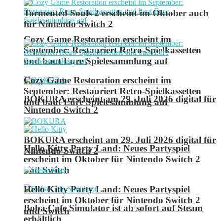
Tormented Souls 2 erscheint im Oktober auch
für Nintendo Switch 2
Cozy Game Restoration erscheint im
September: Restauriert Retro-Spielkassetten
und baut Eure Spielesammlung auf
Cozy Game Restoration erscheint im
September: Restauriert Retro-Spielkassetten
BOKURA erscheint am 29. Juli 2026 digital für
und baut Eure Spielesammlung auf
Nintendo Switch 2
BOKURA erscheint am 29. Juli 2026 digital für
Hello Kitty Party Land: Neues Partyspiel
Nintendo Switch 2
erscheint im Oktober für Nintendo Switch 2
und Switch
Hello Kitty Party Land: Neues Partyspiel
erscheint im Oktober für Nintendo Switch 2
Boba Cafe Simulator ist ab sofort auf Steam
und Switch
erhältlich