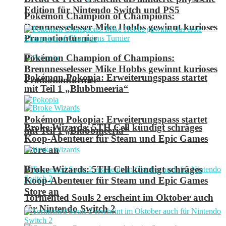
Edition für Nintendo Switch und PS5
Pokémon Champion of Champions:
Brennnesselesser Mike Hobbs gewinnt kurioses
Promotionturnier
Pokémon Champion of Champions:
Brennnesselesser Mike Hobbs gewinnt kurioses
Pokémon Pokopia: Erweiterungspass startet
Promotionturnier
mit Teil 1 „Blubbmeeria“
Pokémon Pokopia: Erweiterungspass startet
Broke Wizards: 5TH Cell kündigt schräges
mit Teil 1 „Blubbmeeria“
Koop-Abenteuer für Steam und Epic Games
Store an
Broke Wizards: 5TH Cell kündigt schräges
Koop-Abenteuer für Steam und Epic Games
Store an
Tormented Souls 2 erscheint im Oktober auch
für Nintendo Switch 2