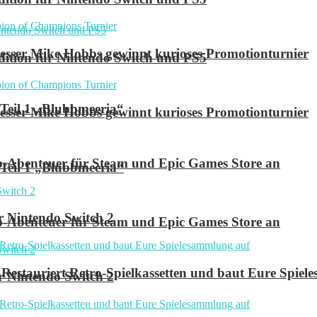
ser Mike Hobbs gewinnt kurioses Promotionturnier
 Edition für Nintendo Switch und PS5
 Teil 1 „Blubbmeeria“
ser Mike Hobbs gewinnt kurioses Promotionturnier
p-Abenteuer für Steam und Epic Games Store an
 Teil 1 „Blubbmeeria“
r Nintendo Switch 2
p-Abenteuer für Steam und Epic Games Store an
Restauriert Retro-Spielkassetten und baut Eure Spie
r Nintendo Switch 2