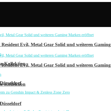
Resident Evil, Metal Gear Solid und weiteren Gaming
se-Kollektion
Resident Evil, Metal Gear Solid und weiteren Gaming
 Düsseldorf
se-Kollektion
n
 Düsseldorf