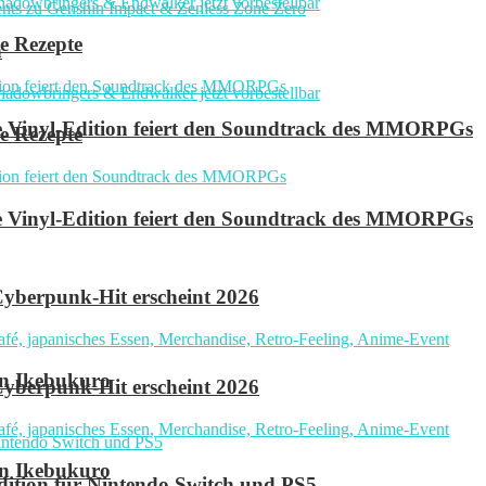
e Rezepte
n
ve Vinyl-Edition feiert den Soundtrack des MMORPGs
e Rezepte
ve Vinyl-Edition feiert den Soundtrack des MMORPGs
yberpunk-Hit erscheint 2026
in Ikebukuro
yberpunk-Hit erscheint 2026
in Ikebukuro
 Edition für Nintendo Switch und PS5