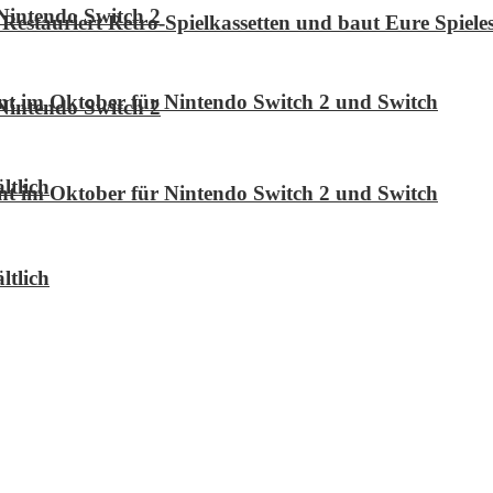
Nintendo Switch 2
Restauriert Retro-Spielkassetten und baut Eure Spie
int im Oktober für Nintendo Switch 2 und Switch
Nintendo Switch 2
ltlich
int im Oktober für Nintendo Switch 2 und Switch
ltlich