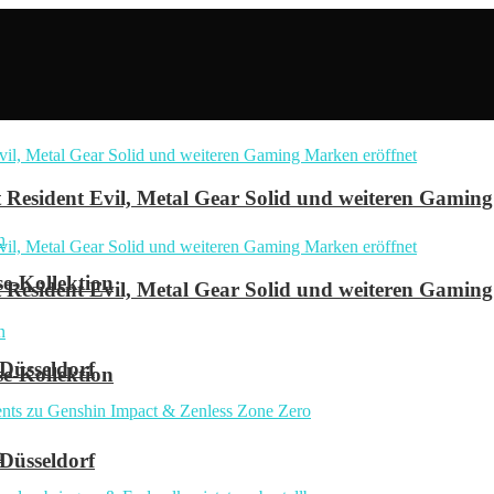
Resident Evil, Metal Gear Solid und weiteren Gaming
se-Kollektion
Resident Evil, Metal Gear Solid und weiteren Gaming
 Düsseldorf
se-Kollektion
n
 Düsseldorf