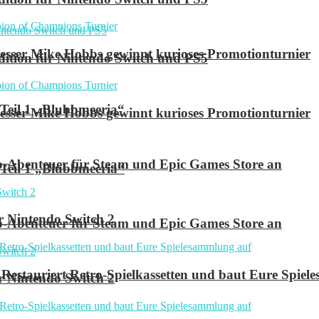
ser Mike Hobbs gewinnt kurioses Promotionturnier
 Edition für Nintendo Switch und PS5
 Teil 1 „Blubbmeeria“
ser Mike Hobbs gewinnt kurioses Promotionturnier
p-Abenteuer für Steam und Epic Games Store an
 Teil 1 „Blubbmeeria“
r Nintendo Switch 2
p-Abenteuer für Steam und Epic Games Store an
Restauriert Retro-Spielkassetten und baut Eure Spie
r Nintendo Switch 2