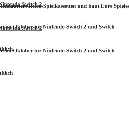
Nintendo Switch 2
Restauriert Retro-Spielkassetten und baut Eure Spie
int im Oktober für Nintendo Switch 2 und Switch
Nintendo Switch 2
ltlich
int im Oktober für Nintendo Switch 2 und Switch
ltlich