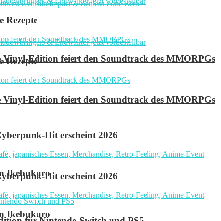
e Rezepte
n
ve Vinyl-Edition feiert den Soundtrack des MMORPGs
e Rezepte
ve Vinyl-Edition feiert den Soundtrack des MMORPGs
yberpunk-Hit erscheint 2026
in Ikebukuro
yberpunk-Hit erscheint 2026
in Ikebukuro
 Edition für Nintendo Switch und PS5