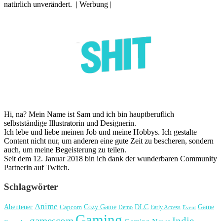
natürlich unverändert. | Werbung |
Hi, na? Mein Name ist Sam und ich bin hauptberuflich
selbstständige Illustratorin und Designerin.
Ich lebe und liebe meinen Job und meine Hobbys. Ich gestalte
Content nicht nur, um anderen eine gute Zeit zu bescheren, sondern
auch, um meine Begeisterung zu teilen.
Seit dem 12. Januar 2018 bin ich dank der wunderbaren Community
Partnerin auf Twitch.
Schlagwörter
Anime
Cozy Game
Game
Abenteuer
DLC
Capcom
Demo
Early Access
Event
Gaming
gamescom
Indie