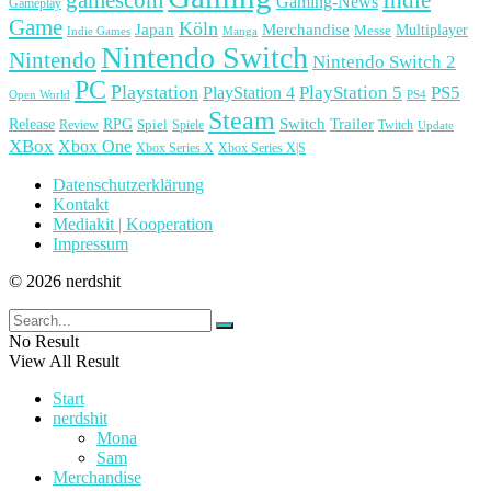
Gaming-News
Gameplay
Game
Köln
Japan
Merchandise
Multiplayer
Messe
Indie Games
Manga
Nintendo Switch
Nintendo
Nintendo Switch 2
PC
Playstation
PlayStation 4
PlayStation 5
PS5
Open World
PS4
Steam
Release
RPG
Switch
Trailer
Spiel
Spiele
Twitch
Review
Update
XBox
Xbox One
Xbox Series X
Xbox Series X|S
Datenschutzerklärung
Kontakt
Mediakit | Kooperation
Impressum
© 2026 nerdshit
No Result
View All Result
Start
nerdshit
Mona
Sam
Merchandise