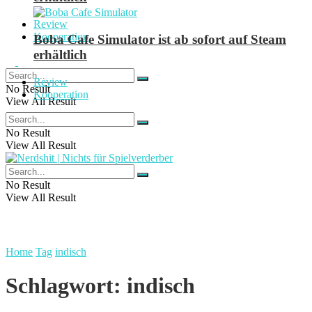
Review
Kooperation
Boba Cafe Simulator ist ab sofort auf Steam
erhältlich
Review
No Result
Kooperation
View All Result
No Result
View All Result
No Result
View All Result
Home
Tag
indisch
Schlagwort:
indisch