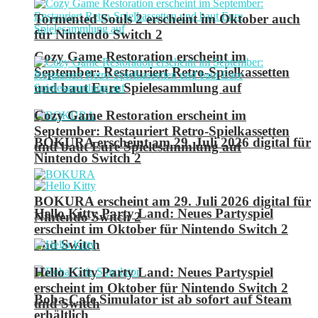
Tormented Souls 2 erscheint im Oktober auch
für Nintendo Switch 2
Cozy Game Restoration erscheint im
September: Restauriert Retro-Spielkassetten
und baut Eure Spielesammlung auf
Cozy Game Restoration erscheint im
September: Restauriert Retro-Spielkassetten
BOKURA erscheint am 29. Juli 2026 digital für
und baut Eure Spielesammlung auf
Nintendo Switch 2
BOKURA erscheint am 29. Juli 2026 digital für
Hello Kitty Party Land: Neues Partyspiel
Nintendo Switch 2
erscheint im Oktober für Nintendo Switch 2
und Switch
Hello Kitty Party Land: Neues Partyspiel
erscheint im Oktober für Nintendo Switch 2
Boba Cafe Simulator ist ab sofort auf Steam
und Switch
erhältlich