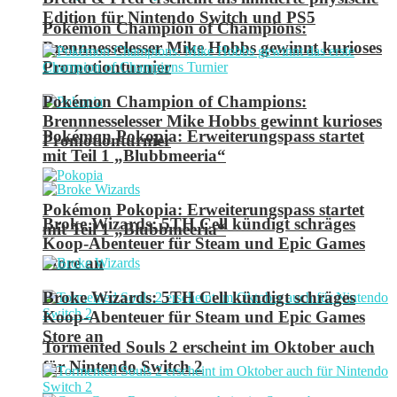
Edition für Nintendo Switch und PS5
Pokémon Champion of Champions:
Brennnesselesser Mike Hobbs gewinnt kurioses
Promotionturnier
Pokémon Champion of Champions:
Brennnesselesser Mike Hobbs gewinnt kurioses
Pokémon Pokopia: Erweiterungspass startet
Promotionturnier
mit Teil 1 „Blubbmeeria“
Pokémon Pokopia: Erweiterungspass startet
Broke Wizards: 5TH Cell kündigt schräges
mit Teil 1 „Blubbmeeria“
Koop-Abenteuer für Steam und Epic Games
Store an
Broke Wizards: 5TH Cell kündigt schräges
Koop-Abenteuer für Steam und Epic Games
Store an
Tormented Souls 2 erscheint im Oktober auch
für Nintendo Switch 2