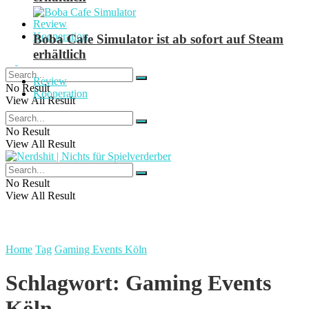
Review
Kooperation
Boba Cafe Simulator ist ab sofort auf Steam
erhältlich
Review
No Result
Kooperation
View All Result
No Result
View All Result
No Result
View All Result
Home
Tag
Gaming Events Köln
Schlagwort:
Gaming Events
Köln