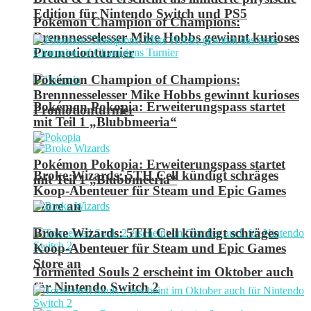
Edition für Nintendo Switch und PS5
Pokémon Champion of Champions:
Brennnesselesser Mike Hobbs gewinnt kurioses
Promotionturnier
Pokémon Champion of Champions:
Brennnesselesser Mike Hobbs gewinnt kurioses
Pokémon Pokopia: Erweiterungspass startet
Promotionturnier
mit Teil 1 „Blubbmeeria“
Pokémon Pokopia: Erweiterungspass startet
Broke Wizards: 5TH Cell kündigt schräges
mit Teil 1 „Blubbmeeria“
Koop-Abenteuer für Steam und Epic Games
Store an
Broke Wizards: 5TH Cell kündigt schräges
Koop-Abenteuer für Steam und Epic Games
Store an
Tormented Souls 2 erscheint im Oktober auch
für Nintendo Switch 2