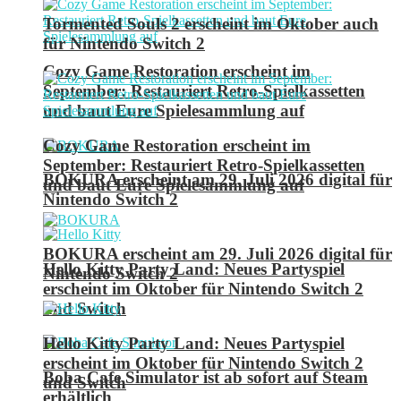
Tormented Souls 2 erscheint im Oktober auch
für Nintendo Switch 2
Cozy Game Restoration erscheint im
September: Restauriert Retro-Spielkassetten
und baut Eure Spielesammlung auf
Cozy Game Restoration erscheint im
September: Restauriert Retro-Spielkassetten
BOKURA erscheint am 29. Juli 2026 digital für
und baut Eure Spielesammlung auf
Nintendo Switch 2
BOKURA erscheint am 29. Juli 2026 digital für
Hello Kitty Party Land: Neues Partyspiel
Nintendo Switch 2
erscheint im Oktober für Nintendo Switch 2
und Switch
Hello Kitty Party Land: Neues Partyspiel
erscheint im Oktober für Nintendo Switch 2
Boba Cafe Simulator ist ab sofort auf Steam
und Switch
erhältlich