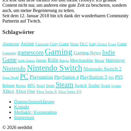
Content nicht nur, um anderen eine gute Zeit zu bescheren, sondern
auch, um meine Begeisterung zu teilen.
Seit dem 12. Januar 2018 bin ich dank der wunderbaren Community
Partnerin auf Twitch.
Schlagwörter
Anime
Cozy Game
Game
Abenteuer
DLC
Capcom
Demo
Early Access
Event
Gaming
gamescom
Indie
Gaming-News
Gameplay
Game
Köln
Japan
Merchandise
Multiplayer
Messe
Indie Games
Manga
Nintendo Switch
Nintendo
Nintendo Switch 2
PC
Playstation
PlayStation 4
PlayStation 5
PS5
Open World
PS4
Steam
Release
RPG
Switch
Trailer
Spiel
Spiele
Twitch
Review
Update
XBox
Xbox One
Xbox Series X
Xbox Series X|S
Datenschutzerklärung
Kontakt
Mediakit | Kooperation
Impressum
© 2026 nerdshit