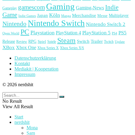
Gaming
gamescom
Indie
Gaming-News
Gameplay
Game
Köln
Japan
Merchandise
Multiplayer
Messe
Indie Games
Manga
Nintendo Switch
Nintendo
Nintendo Switch 2
PC
Playstation
PlayStation 4
PlayStation 5
PS5
Open World
PS4
Steam
Release
RPG
Switch
Trailer
Spiel
Spiele
Twitch
Review
Update
XBox
Xbox One
Xbox Series X
Xbox Series X|S
Datenschutzerklärung
Kontakt
Mediakit | Kooperation
Impressum
© 2026 nerdshit
No Result
View All Result
Start
nerdshit
Mona
Sam