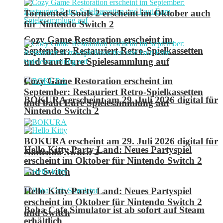
Tormented Souls 2 erscheint im Oktober auch
für Nintendo Switch 2
Cozy Game Restoration erscheint im
September: Restauriert Retro-Spielkassetten
und baut Eure Spielesammlung auf
Cozy Game Restoration erscheint im
September: Restauriert Retro-Spielkassetten
BOKURA erscheint am 29. Juli 2026 digital für
und baut Eure Spielesammlung auf
Nintendo Switch 2
BOKURA erscheint am 29. Juli 2026 digital für
Hello Kitty Party Land: Neues Partyspiel
Nintendo Switch 2
erscheint im Oktober für Nintendo Switch 2
und Switch
Hello Kitty Party Land: Neues Partyspiel
erscheint im Oktober für Nintendo Switch 2
Boba Cafe Simulator ist ab sofort auf Steam
und Switch
erhältlich