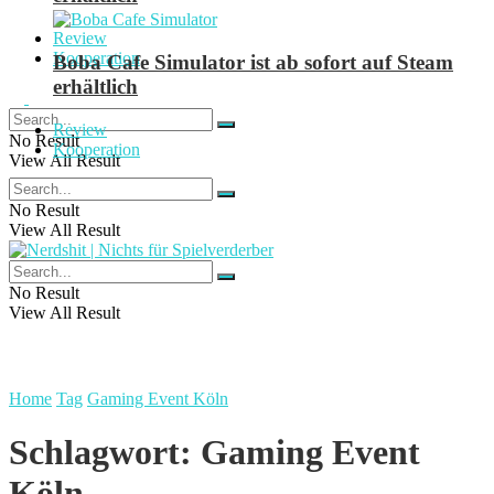
Review
Kooperation
Boba Cafe Simulator ist ab sofort auf Steam
erhältlich
Review
No Result
Kooperation
View All Result
No Result
View All Result
No Result
View All Result
Home
Tag
Gaming Event Köln
Schlagwort:
Gaming Event
Köln