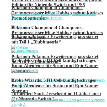
Edition für Nintendo Switch und PS5
Pokémon Champion of Champions:
Brennnesselesser Mike Hobbs gewinnt kurioses
Promotionturnier
Pokémon Champion of Champions:
Brennnesselesser Mike Hobbs gewinnt kurioses
Pokémon Pokopia: Erweiterungspass startet
Promotionturnier
mit Teil 1 „Blubbmeeria“
Pokémon Pokopia: Erweiterungspass startet
Broke Wizards: 5TH Cell kündigt schräges
mit Teil 1 „Blubbmeeria“
Koop-Abenteuer für Steam und Epic Games
Store an
Broke Wizards: 5TH Cell kündigt schräges
Koop-Abenteuer für Steam und Epic Games
Store an
Tormented Souls 2 erscheint im Oktober auch
für Nintendo Switch 2