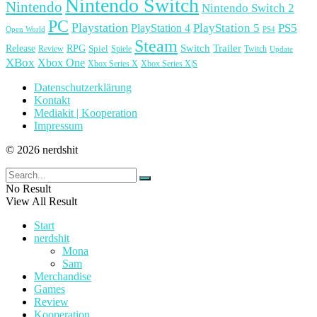
Nintendo Switch
Nintendo
Nintendo Switch 2
PC
Playstation
PlayStation 4
PlayStation 5
PS5
Open World
PS4
Steam
Release
RPG
Switch
Trailer
Spiel
Spiele
Twitch
Review
Update
XBox
Xbox One
Xbox Series X
Xbox Series X|S
Datenschutzerklärung
Kontakt
Mediakit | Kooperation
Impressum
© 2026 nerdshit
No Result
View All Result
Start
nerdshit
Mona
Sam
Merchandise
Games
Review
Kooperation