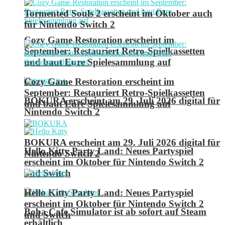
Tormented Souls 2 erscheint im Oktober auch
für Nintendo Switch 2
Cozy Game Restoration erscheint im
September: Restauriert Retro-Spielkassetten
und baut Eure Spielesammlung auf
Cozy Game Restoration erscheint im
September: Restauriert Retro-Spielkassetten
BOKURA erscheint am 29. Juli 2026 digital für
und baut Eure Spielesammlung auf
Nintendo Switch 2
BOKURA erscheint am 29. Juli 2026 digital für
Hello Kitty Party Land: Neues Partyspiel
Nintendo Switch 2
erscheint im Oktober für Nintendo Switch 2
und Switch
Hello Kitty Party Land: Neues Partyspiel
erscheint im Oktober für Nintendo Switch 2
Boba Cafe Simulator ist ab sofort auf Steam
und Switch
erhältlich