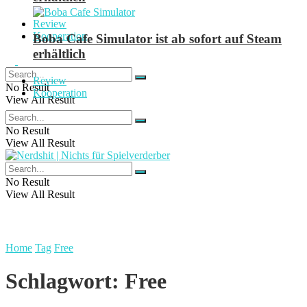
Review
Kooperation
Boba Cafe Simulator ist ab sofort auf Steam
erhältlich
Review
No Result
Kooperation
View All Result
No Result
View All Result
No Result
View All Result
Home
Tag
Free
Schlagwort:
Free