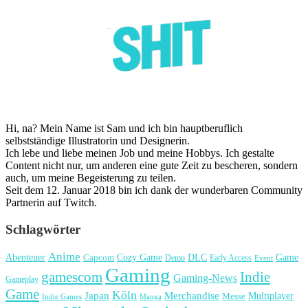
Hi, na? Mein Name ist Sam und ich bin hauptberuflich
selbstständige Illustratorin und Designerin.
Ich lebe und liebe meinen Job und meine Hobbys. Ich gestalte
Content nicht nur, um anderen eine gute Zeit zu bescheren, sondern
auch, um meine Begeisterung zu teilen.
Seit dem 12. Januar 2018 bin ich dank der wunderbaren Community
Partnerin auf Twitch.
Schlagwörter
Anime
Cozy Game
Game
Abenteuer
DLC
Capcom
Demo
Early Access
Event
Gaming
gamescom
Indie
Gaming-News
Gameplay
Game
Köln
Japan
Merchandise
Multiplayer
Messe
Indie Games
Manga