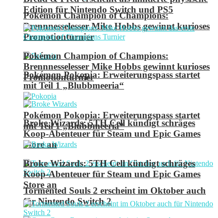
Edition für Nintendo Switch und PS5
Pokémon Champion of Champions:
Brennnesselesser Mike Hobbs gewinnt kurioses
Promotionturnier
Pokémon Champion of Champions:
Brennnesselesser Mike Hobbs gewinnt kurioses
Pokémon Pokopia: Erweiterungspass startet
Promotionturnier
mit Teil 1 „Blubbmeeria“
Pokémon Pokopia: Erweiterungspass startet
Broke Wizards: 5TH Cell kündigt schräges
mit Teil 1 „Blubbmeeria“
Koop-Abenteuer für Steam und Epic Games
Store an
Broke Wizards: 5TH Cell kündigt schräges
Koop-Abenteuer für Steam und Epic Games
Store an
Tormented Souls 2 erscheint im Oktober auch
für Nintendo Switch 2