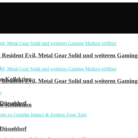
Resident Evil, Metal Gear Solid und weiteren Gaming
se-Kollektion
Resident Evil, Metal Gear Solid und weiteren Gaming
 Düsseldorf
se-Kollektion
n
 Düsseldorf