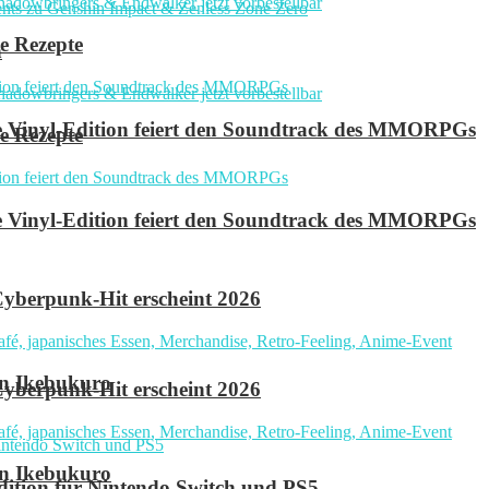
e Rezepte
n
ve Vinyl-Edition feiert den Soundtrack des MMORPGs
e Rezepte
ve Vinyl-Edition feiert den Soundtrack des MMORPGs
yberpunk-Hit erscheint 2026
in Ikebukuro
yberpunk-Hit erscheint 2026
in Ikebukuro
 Edition für Nintendo Switch und PS5