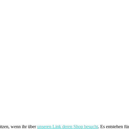
ützen, wenn ihr über
unseren Link deren Shop besucht
. Es entstehen fü