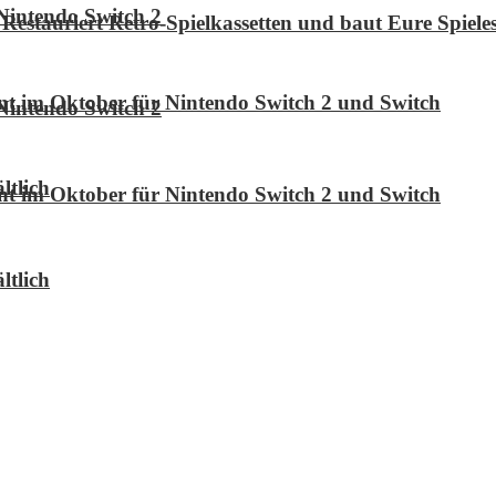
Nintendo Switch 2
Restauriert Retro-Spielkassetten und baut Eure Spie
int im Oktober für Nintendo Switch 2 und Switch
Nintendo Switch 2
ltlich
int im Oktober für Nintendo Switch 2 und Switch
ltlich