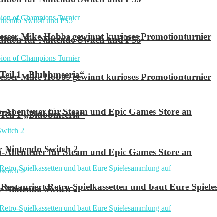
ser Mike Hobbs gewinnt kurioses Promotionturnier
 Edition für Nintendo Switch und PS5
 Teil 1 „Blubbmeeria“
ser Mike Hobbs gewinnt kurioses Promotionturnier
p-Abenteuer für Steam und Epic Games Store an
 Teil 1 „Blubbmeeria“
r Nintendo Switch 2
p-Abenteuer für Steam und Epic Games Store an
Restauriert Retro-Spielkassetten und baut Eure Spie
r Nintendo Switch 2