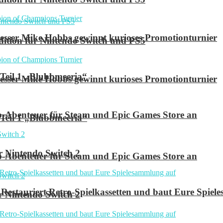
ser Mike Hobbs gewinnt kurioses Promotionturnier
 Edition für Nintendo Switch und PS5
 Teil 1 „Blubbmeeria“
ser Mike Hobbs gewinnt kurioses Promotionturnier
p-Abenteuer für Steam und Epic Games Store an
 Teil 1 „Blubbmeeria“
r Nintendo Switch 2
p-Abenteuer für Steam und Epic Games Store an
Restauriert Retro-Spielkassetten und baut Eure Spie
r Nintendo Switch 2