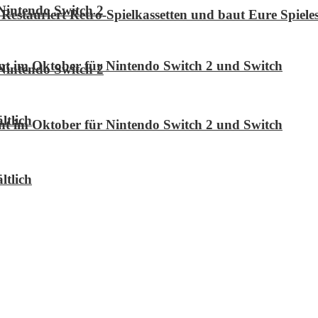
Nintendo Switch 2
Restauriert Retro-Spielkassetten und baut Eure Spie
int im Oktober für Nintendo Switch 2 und Switch
Nintendo Switch 2
ltlich
int im Oktober für Nintendo Switch 2 und Switch
ltlich