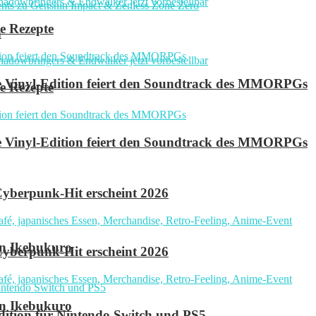
e Rezepte
n
ve Vinyl-Edition feiert den Soundtrack des MMORPGs
e Rezepte
ve Vinyl-Edition feiert den Soundtrack des MMORPGs
yberpunk-Hit erscheint 2026
in Ikebukuro
yberpunk-Hit erscheint 2026
in Ikebukuro
 Edition für Nintendo Switch und PS5