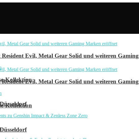
Resident Evil, Metal Gear Solid und weiteren Gaming
se-Kollektion
Resident Evil, Metal Gear Solid und weiteren Gaming
 Düsseldorf
se-Kollektion
n
 Düsseldorf