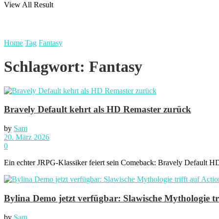
View All Result
Home
Tag
Fantasy
Schlagwort:
Fantasy
Bravely Default kehrt als HD Remaster zurück
by
Sam
20. März 2026
0
Ein echter JRPG-Klassiker feiert sein Comeback: Bravely Default HD R
Bylina Demo jetzt verfügbar: Slawische Mythologie tr
by
Sam