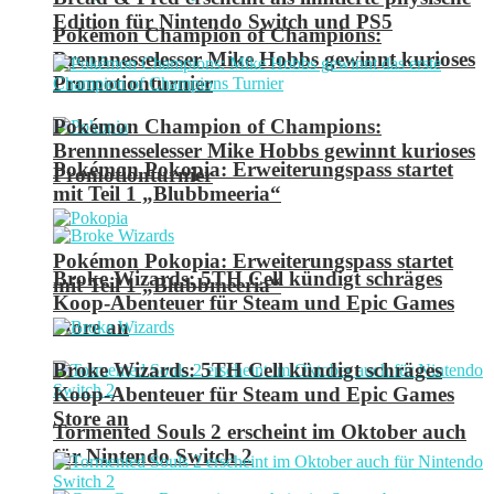
Edition für Nintendo Switch und PS5
Pokémon Champion of Champions:
Brennnesselesser Mike Hobbs gewinnt kurioses
Promotionturnier
Pokémon Champion of Champions:
Brennnesselesser Mike Hobbs gewinnt kurioses
Pokémon Pokopia: Erweiterungspass startet
Promotionturnier
mit Teil 1 „Blubbmeeria“
Pokémon Pokopia: Erweiterungspass startet
Broke Wizards: 5TH Cell kündigt schräges
mit Teil 1 „Blubbmeeria“
Koop-Abenteuer für Steam und Epic Games
Store an
Broke Wizards: 5TH Cell kündigt schräges
Koop-Abenteuer für Steam und Epic Games
Store an
Tormented Souls 2 erscheint im Oktober auch
für Nintendo Switch 2