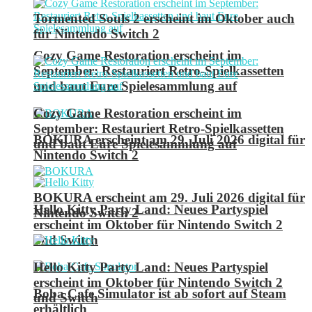
Tormented Souls 2 erscheint im Oktober auch
für Nintendo Switch 2
Cozy Game Restoration erscheint im
September: Restauriert Retro-Spielkassetten
und baut Eure Spielesammlung auf
Cozy Game Restoration erscheint im
September: Restauriert Retro-Spielkassetten
BOKURA erscheint am 29. Juli 2026 digital für
und baut Eure Spielesammlung auf
Nintendo Switch 2
BOKURA erscheint am 29. Juli 2026 digital für
Hello Kitty Party Land: Neues Partyspiel
Nintendo Switch 2
erscheint im Oktober für Nintendo Switch 2
und Switch
Hello Kitty Party Land: Neues Partyspiel
erscheint im Oktober für Nintendo Switch 2
Boba Cafe Simulator ist ab sofort auf Steam
und Switch
erhältlich