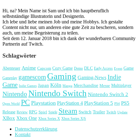
Hi, na? Mein Name ist Sam und ich bin hauptberuflich
selbstständige Illustratorin und Designerin.
Ich lebe und liebe meinen Job und meine Hobbys. Ich gestalte
Content nicht nur, um anderen eine gute Zeit zu bescheren, sondern
auch, um meine Begeisterung zu teilen.
Seit dem 12. Januar 2018 bin ich dank der wunderbaren Community
Partnerin auf Twitch.
Schlagwörter
Anime
Cozy Game
Game
Abenteuer
DLC
Capcom
Demo
Early Access
Event
Gaming
gamescom
Indie
Gaming-News
Gameplay
Game
Köln
Japan
Merchandise
Multiplayer
Messe
Indie Games
Manga
Nintendo Switch
Nintendo
Nintendo Switch 2
PC
Playstation
PlayStation 4
PlayStation 5
PS5
Open World
PS4
Steam
Release
RPG
Switch
Trailer
Spiel
Spiele
Twitch
Review
Update
XBox
Xbox One
Xbox Series X
Xbox Series X|S
Datenschutzerklärung
Kontakt