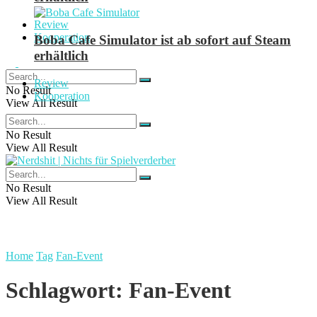
Review
Kooperation
Boba Cafe Simulator ist ab sofort auf Steam
erhältlich
Review
No Result
Kooperation
View All Result
No Result
View All Result
No Result
View All Result
Home
Tag
Fan-Event
Schlagwort:
Fan-Event