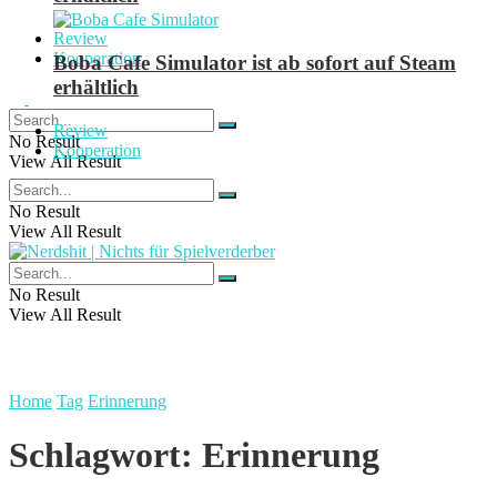
Review
Kooperation
Boba Cafe Simulator ist ab sofort auf Steam
erhältlich
Review
No Result
Kooperation
View All Result
No Result
View All Result
No Result
View All Result
Home
Tag
Erinnerung
Schlagwort:
Erinnerung