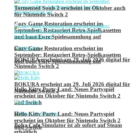
Tormented Souls 2 erscheint im Oktober auch
für Nintendo Switch 2
Cozy Game Restoration erscheint im
September: Restauriert Retro-Spielkassetten
und baut Eure Spielesammlung auf
Cozy Game Restoration erscheint im
September: Restauriert Retro-Spielkassetten
BOKURA erscheint am 29. Juli 2026 digital für
und baut Eure Spielesammlung auf
Nintendo Switch 2
BOKURA erscheint am 29. Juli 2026 digital für
Hello Kitty Party Land: Neues Partyspiel
Nintendo Switch 2
erscheint im Oktober für Nintendo Switch 2
und Switch
Hello Kitty Party Land: Neues Partyspiel
erscheint im Oktober für Nintendo Switch 2
Boba Cafe Simulator ist ab sofort auf Steam
und Switch
erhältlich