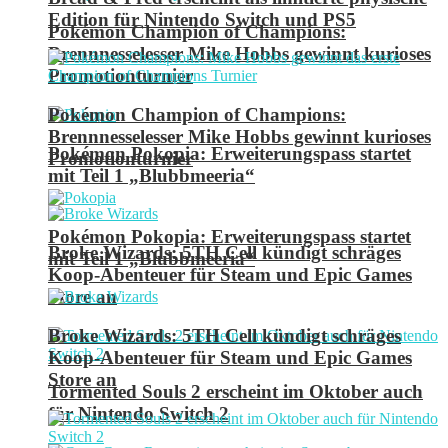
Edition für Nintendo Switch und PS5
Pokémon Champion of Champions:
Brennnesselesser Mike Hobbs gewinnt kurioses
Promotionturnier
Pokémon Champion of Champions:
Brennnesselesser Mike Hobbs gewinnt kurioses
Pokémon Pokopia: Erweiterungspass startet
Promotionturnier
mit Teil 1 „Blubbmeeria“
Pokémon Pokopia: Erweiterungspass startet
Broke Wizards: 5TH Cell kündigt schräges
mit Teil 1 „Blubbmeeria“
Koop-Abenteuer für Steam und Epic Games
Store an
Broke Wizards: 5TH Cell kündigt schräges
Koop-Abenteuer für Steam und Epic Games
Store an
Tormented Souls 2 erscheint im Oktober auch
für Nintendo Switch 2