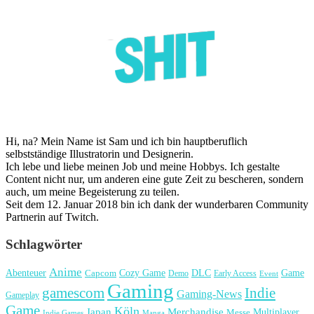
Hi, na? Mein Name ist Sam und ich bin hauptberuflich
selbstständige Illustratorin und Designerin.
Ich lebe und liebe meinen Job und meine Hobbys. Ich gestalte
Content nicht nur, um anderen eine gute Zeit zu bescheren, sondern
auch, um meine Begeisterung zu teilen.
Seit dem 12. Januar 2018 bin ich dank der wunderbaren Community
Partnerin auf Twitch.
Schlagwörter
Anime
Cozy Game
Game
Abenteuer
DLC
Capcom
Demo
Early Access
Event
Gaming
gamescom
Indie
Gaming-News
Gameplay
Game
Köln
Japan
Merchandise
Multiplayer
Messe
Indie Games
Manga