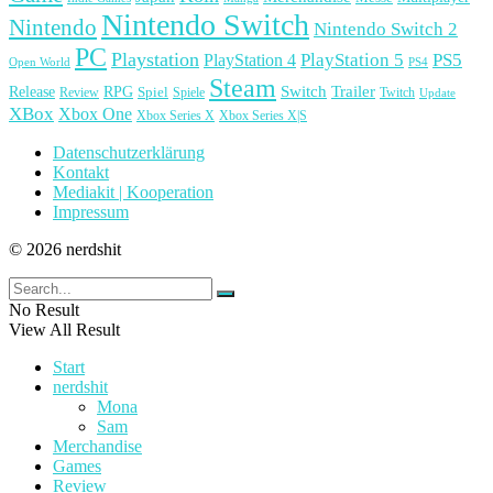
Nintendo Switch
Nintendo
Nintendo Switch 2
PC
Playstation
PlayStation 4
PlayStation 5
PS5
Open World
PS4
Steam
Release
RPG
Switch
Trailer
Spiel
Spiele
Twitch
Review
Update
XBox
Xbox One
Xbox Series X
Xbox Series X|S
Datenschutzerklärung
Kontakt
Mediakit | Kooperation
Impressum
© 2026 nerdshit
No Result
View All Result
Start
nerdshit
Mona
Sam
Merchandise
Games
Review