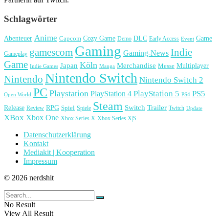
Schlagwörter
Anime
Cozy Game
Game
Abenteuer
DLC
Capcom
Demo
Early Access
Event
Gaming
gamescom
Indie
Gaming-News
Gameplay
Game
Köln
Japan
Merchandise
Multiplayer
Messe
Indie Games
Manga
Nintendo Switch
Nintendo
Nintendo Switch 2
PC
Playstation
PlayStation 4
PlayStation 5
PS5
Open World
PS4
Steam
Release
RPG
Switch
Trailer
Spiel
Spiele
Twitch
Review
Update
XBox
Xbox One
Xbox Series X
Xbox Series X|S
Datenschutzerklärung
Kontakt
Mediakit | Kooperation
Impressum
© 2026 nerdshit
No Result
View All Result