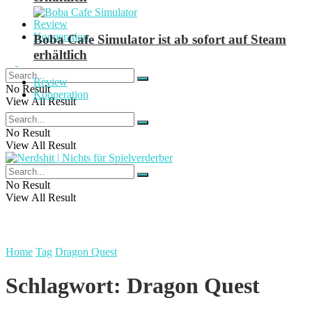
Review
Kooperation
Boba Cafe Simulator ist ab sofort auf Steam
erhältlich
Review
No Result
Kooperation
View All Result
No Result
View All Result
No Result
View All Result
Home
Tag
Dragon Quest
Schlagwort:
Dragon Quest