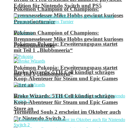
Edition für Nintendo Switch und PS5
Pokémon Champion of Champions:
Brennnesselesser Mike Hobbs gewinnt kurioses
Promotionturnier
Pokémon Champion of Champions:
Brennnesselesser Mike Hobbs gewinnt kurioses
Pokémon Pokopia: Erweiterungspass startet
Promotionturnier
mit Teil 1 „Blubbmeeria“
Pokémon Pokopia: Erweiterungspass startet
Broke Wizards: 5TH Cell kündigt schräges
mit Teil 1 „Blubbmeeria“
Koop-Abenteuer für Steam und Epic Games
Store an
Broke Wizards: 5TH Cell kündigt schräges
Koop-Abenteuer für Steam und Epic Games
Store an
Tormented Souls 2 erscheint im Oktober auch
für Nintendo Switch 2