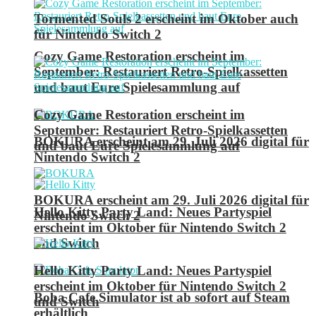
Tormented Souls 2 erscheint im Oktober auch
für Nintendo Switch 2
Cozy Game Restoration erscheint im
September: Restauriert Retro-Spielkassetten
und baut Eure Spielesammlung auf
Cozy Game Restoration erscheint im
September: Restauriert Retro-Spielkassetten
BOKURA erscheint am 29. Juli 2026 digital für
und baut Eure Spielesammlung auf
Nintendo Switch 2
BOKURA erscheint am 29. Juli 2026 digital für
Hello Kitty Party Land: Neues Partyspiel
Nintendo Switch 2
erscheint im Oktober für Nintendo Switch 2
und Switch
Hello Kitty Party Land: Neues Partyspiel
erscheint im Oktober für Nintendo Switch 2
Boba Cafe Simulator ist ab sofort auf Steam
und Switch
erhältlich