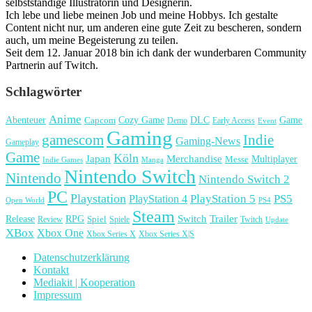
selbstständige Illustratorin und Designerin.
Ich lebe und liebe meinen Job und meine Hobbys. Ich gestalte
Content nicht nur, um anderen eine gute Zeit zu bescheren, sondern
auch, um meine Begeisterung zu teilen.
Seit dem 12. Januar 2018 bin ich dank der wunderbaren Community
Partnerin auf Twitch.
Schlagwörter
Anime
Cozy Game
Game
Abenteuer
DLC
Capcom
Demo
Early Access
Event
Gaming
gamescom
Indie
Gaming-News
Gameplay
Game
Köln
Japan
Merchandise
Multiplayer
Messe
Indie Games
Manga
Nintendo Switch
Nintendo
Nintendo Switch 2
PC
Playstation
PlayStation 4
PlayStation 5
PS5
Open World
PS4
Steam
Release
RPG
Switch
Trailer
Spiel
Spiele
Twitch
Review
Update
XBox
Xbox One
Xbox Series X
Xbox Series X|S
Datenschutzerklärung
Kontakt
Mediakit | Kooperation
Impressum