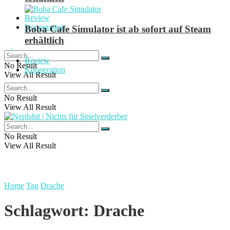
Review
Kooperation
Boba Cafe Simulator ist ab sofort auf Steam
erhältlich
Review
No Result
Kooperation
View All Result
No Result
View All Result
No Result
View All Result
Home
Tag
Drache
Schlagwort:
Drache