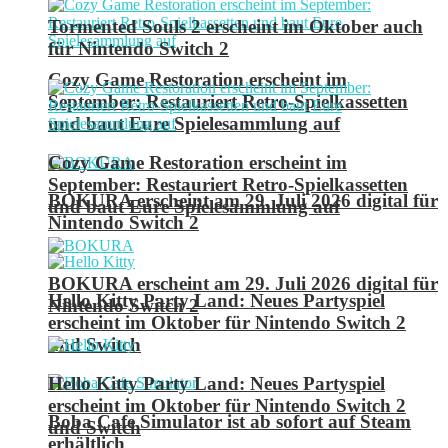
Tormented Souls 2 erscheint im Oktober auch
für Nintendo Switch 2
Cozy Game Restoration erscheint im
September: Restauriert Retro-Spielkassetten
und baut Eure Spielesammlung auf
Cozy Game Restoration erscheint im
September: Restauriert Retro-Spielkassetten
BOKURA erscheint am 29. Juli 2026 digital für
und baut Eure Spielesammlung auf
Nintendo Switch 2
BOKURA erscheint am 29. Juli 2026 digital für
Hello Kitty Party Land: Neues Partyspiel
Nintendo Switch 2
erscheint im Oktober für Nintendo Switch 2
und Switch
Hello Kitty Party Land: Neues Partyspiel
erscheint im Oktober für Nintendo Switch 2
Boba Cafe Simulator ist ab sofort auf Steam
und Switch
erhältlich