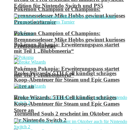
Edition für Nintendo Switch und PS5
Pokémon Champion of Champions:
Brennnesselesser Mike Hobbs gewinnt kurioses
Promotionturnier
Pokémon Champion of Champions:
Brennnesselesser Mike Hobbs gewinnt kurioses
Pokémon Pokopia: Erweiterungspass startet
Promotionturnier
mit Teil 1 „Blubbmeeria“
Pokémon Pokopia: Erweiterungspass startet
Broke Wizards: 5TH Cell kündigt schräges
mit Teil 1 „Blubbmeeria“
Koop-Abenteuer für Steam und Epic Games
Store an
Broke Wizards: 5TH Cell kündigt schräges
Koop-Abenteuer für Steam und Epic Games
Store an
Tormented Souls 2 erscheint im Oktober auch
für Nintendo Switch 2