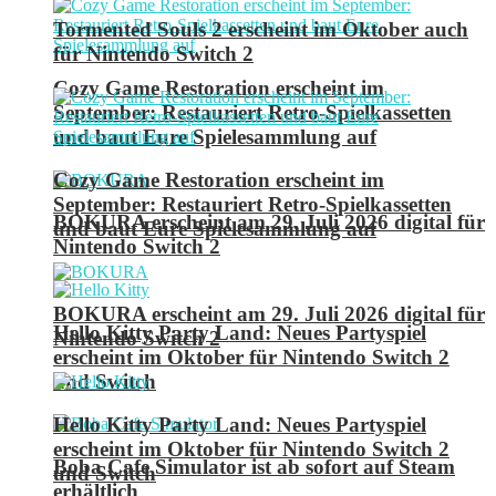
Tormented Souls 2 erscheint im Oktober auch
für Nintendo Switch 2
Cozy Game Restoration erscheint im
September: Restauriert Retro-Spielkassetten
und baut Eure Spielesammlung auf
Cozy Game Restoration erscheint im
September: Restauriert Retro-Spielkassetten
BOKURA erscheint am 29. Juli 2026 digital für
und baut Eure Spielesammlung auf
Nintendo Switch 2
BOKURA erscheint am 29. Juli 2026 digital für
Hello Kitty Party Land: Neues Partyspiel
Nintendo Switch 2
erscheint im Oktober für Nintendo Switch 2
und Switch
Hello Kitty Party Land: Neues Partyspiel
erscheint im Oktober für Nintendo Switch 2
Boba Cafe Simulator ist ab sofort auf Steam
und Switch
erhältlich