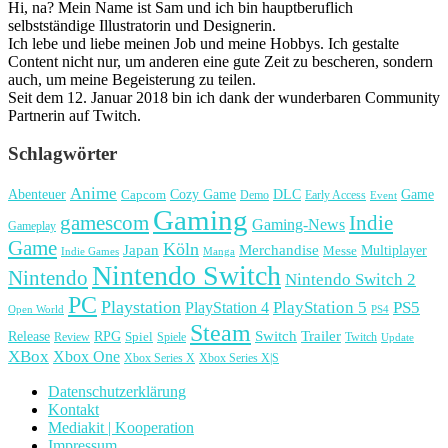
Hi, na? Mein Name ist Sam und ich bin hauptberuflich
selbstständige Illustratorin und Designerin.
Ich lebe und liebe meinen Job und meine Hobbys. Ich gestalte
Content nicht nur, um anderen eine gute Zeit zu bescheren, sondern
auch, um meine Begeisterung zu teilen.
Seit dem 12. Januar 2018 bin ich dank der wunderbaren Community
Partnerin auf Twitch.
Schlagwörter
Anime
Cozy Game
Game
Abenteuer
DLC
Capcom
Demo
Early Access
Event
Gaming
gamescom
Indie
Gaming-News
Gameplay
Game
Köln
Japan
Merchandise
Multiplayer
Messe
Indie Games
Manga
Nintendo Switch
Nintendo
Nintendo Switch 2
PC
Playstation
PlayStation 4
PlayStation 5
PS5
Open World
PS4
Steam
Release
RPG
Switch
Trailer
Spiel
Spiele
Twitch
Review
Update
XBox
Xbox One
Xbox Series X
Xbox Series X|S
Datenschutzerklärung
Kontakt
Mediakit | Kooperation
Impressum