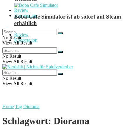
Review
Kooperation
Boba Cafe Simulator ist ab sofort auf Steam
erhältlich
Review
No Result
Kooperation
View All Result
No Result
View All Result
No Result
View All Result
Home
Tag
Diorama
Schlagwort:
Diorama