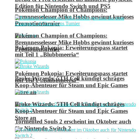
Edition für Nintendo Switch und PS5
Pokémon Champion of Champions:
Brennnesselesser Mike Hobbs gewinnt kurioses
Promotionturnier
Pokémon Champion of Champions:
Brennnesselesser Mike Hobbs gewinnt kurioses
Pokémon Pokopia: Erweiterungspass startet
Promotionturnier
mit Teil 1 „Blubbmeeria“
Pokémon Pokopia: Erweiterungspass startet
Broke Wizards: 5TH Cell kündigt schräges
mit Teil 1 „Blubbmeeria“
Koop-Abenteuer für Steam und Epic Games
Store an
Broke Wizards: 5TH Cell kündigt schräges
Koop-Abenteuer für Steam und Epic Games
Store an
Tormented Souls 2 erscheint im Oktober auch
für Nintendo Switch 2