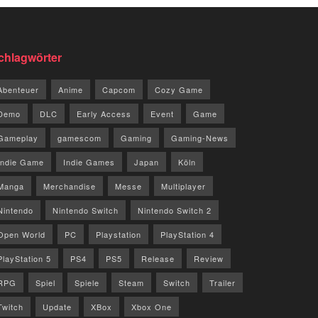
chlagwörter
Abenteuer
Anime
Capcom
Cozy Game
Demo
DLC
Early Access
Event
Game
Gameplay
gamescom
Gaming
Gaming-News
Indie Game
Indie Games
Japan
Köln
Manga
Merchandise
Messe
Multiplayer
Nintendo
Nintendo Switch
Nintendo Switch 2
Open World
PC
Playstation
PlayStation 4
PlayStation 5
PS4
PS5
Release
Review
RPG
Spiel
Spiele
Steam
Switch
Trailer
Twitch
Update
XBox
Xbox One