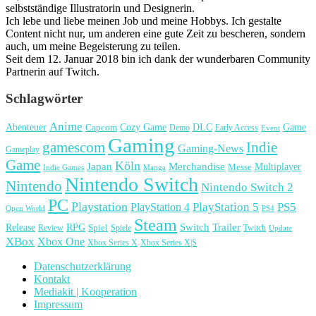
selbstständige Illustratorin und Designerin.
Ich lebe und liebe meinen Job und meine Hobbys. Ich gestalte
Content nicht nur, um anderen eine gute Zeit zu bescheren, sondern
auch, um meine Begeisterung zu teilen.
Seit dem 12. Januar 2018 bin ich dank der wunderbaren Community
Partnerin auf Twitch.
Schlagwörter
Anime
Cozy Game
Game
Abenteuer
DLC
Capcom
Demo
Early Access
Event
Gaming
gamescom
Indie
Gaming-News
Gameplay
Game
Köln
Japan
Merchandise
Multiplayer
Messe
Indie Games
Manga
Nintendo Switch
Nintendo
Nintendo Switch 2
PC
Playstation
PlayStation 4
PlayStation 5
PS5
Open World
PS4
Steam
Release
RPG
Switch
Trailer
Spiel
Spiele
Twitch
Review
Update
XBox
Xbox One
Xbox Series X
Xbox Series X|S
Datenschutzerklärung
Kontakt
Mediakit | Kooperation
Impressum