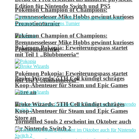
Edition für Nintendo Switch und PS5
Pokémon Champion of Champions:
Brennnesselesser Mike Hobbs gewinnt kurioses
Promotionturnier
Pokémon Champion of Champions:
Brennnesselesser Mike Hobbs gewinnt kurioses
Pokémon Pokopia: Erweiterungspass startet
Promotionturnier
mit Teil 1 „Blubbmeeria“
Pokémon Pokopia: Erweiterungspass startet
Broke Wizards: 5TH Cell kündigt schräges
mit Teil 1 „Blubbmeeria“
Koop-Abenteuer für Steam und Epic Games
Store an
Broke Wizards: 5TH Cell kündigt schräges
Koop-Abenteuer für Steam und Epic Games
Store an
Tormented Souls 2 erscheint im Oktober auch
für Nintendo Switch 2