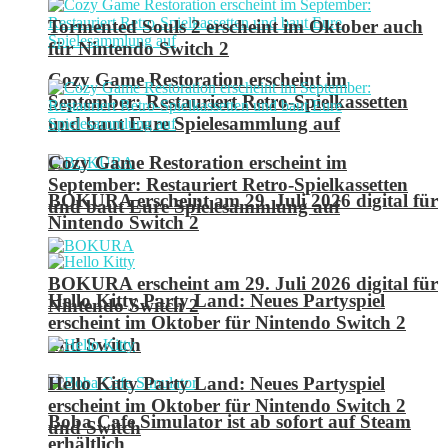
Tormented Souls 2 erscheint im Oktober auch
für Nintendo Switch 2
Cozy Game Restoration erscheint im
September: Restauriert Retro-Spielkassetten
und baut Eure Spielesammlung auf
Cozy Game Restoration erscheint im
September: Restauriert Retro-Spielkassetten
BOKURA erscheint am 29. Juli 2026 digital für
und baut Eure Spielesammlung auf
Nintendo Switch 2
BOKURA erscheint am 29. Juli 2026 digital für
Hello Kitty Party Land: Neues Partyspiel
Nintendo Switch 2
erscheint im Oktober für Nintendo Switch 2
und Switch
Hello Kitty Party Land: Neues Partyspiel
erscheint im Oktober für Nintendo Switch 2
Boba Cafe Simulator ist ab sofort auf Steam
und Switch
erhältlich