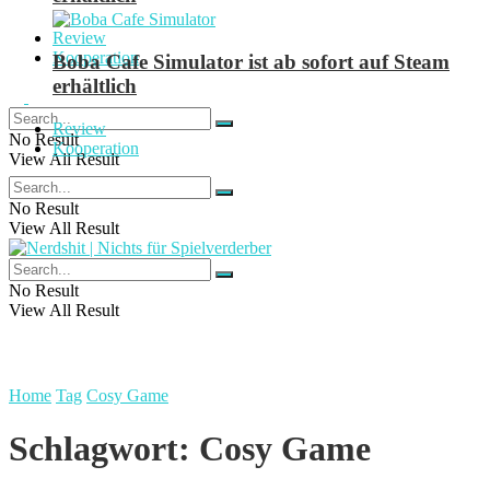
Review
Kooperation
Boba Cafe Simulator ist ab sofort auf Steam
erhältlich
Review
No Result
Kooperation
View All Result
No Result
View All Result
No Result
View All Result
Home
Tag
Cosy Game
Schlagwort:
Cosy Game