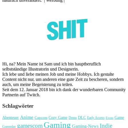
natürlich unverändert. | Werbung |
Hi, na? Mein Name ist Sam und ich bin hauptberuflich
selbstständige Illustratorin und Designerin.
Ich lebe und liebe meinen Job und meine Hobbys. Ich gestalte
Content nicht nur, um anderen eine gute Zeit zu bescheren, sondern
auch, um meine Begeisterung zu teilen.
Seit dem 12. Januar 2018 bin ich dank der wunderbaren Community
Partnerin auf Twitch.
Schlagwörter
Anime
Cozy Game
Game
Abenteuer
DLC
Capcom
Demo
Early Access
Event
Gaming
gamescom
Indie
Gaming-News
Gameplay