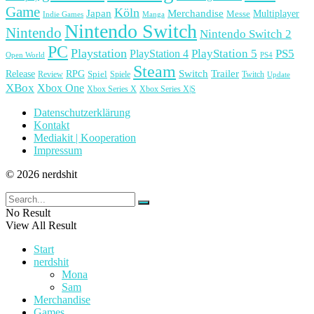
Game
Köln
Japan
Merchandise
Multiplayer
Messe
Indie Games
Manga
Nintendo Switch
Nintendo
Nintendo Switch 2
PC
Playstation
PlayStation 4
PlayStation 5
PS5
Open World
PS4
Steam
Release
RPG
Switch
Trailer
Spiel
Spiele
Twitch
Review
Update
XBox
Xbox One
Xbox Series X
Xbox Series X|S
Datenschutzerklärung
Kontakt
Mediakit | Kooperation
Impressum
© 2026 nerdshit
No Result
View All Result
Start
nerdshit
Mona
Sam
Merchandise
Games