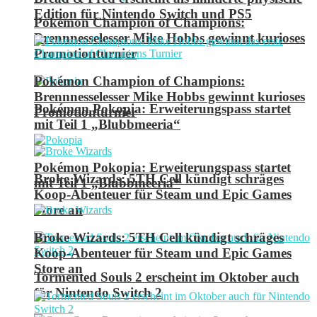
Edition für Nintendo Switch und PS5
Pokémon Champion of Champions:
Brennnesselesser Mike Hobbs gewinnt kurioses
Promotionturnier
Pokémon Champion of Champions:
Brennnesselesser Mike Hobbs gewinnt kurioses
Pokémon Pokopia: Erweiterungspass startet
Promotionturnier
mit Teil 1 „Blubbmeeria“
Pokémon Pokopia: Erweiterungspass startet
Broke Wizards: 5TH Cell kündigt schräges
mit Teil 1 „Blubbmeeria“
Koop-Abenteuer für Steam und Epic Games
Store an
Broke Wizards: 5TH Cell kündigt schräges
Koop-Abenteuer für Steam und Epic Games
Store an
Tormented Souls 2 erscheint im Oktober auch
für Nintendo Switch 2