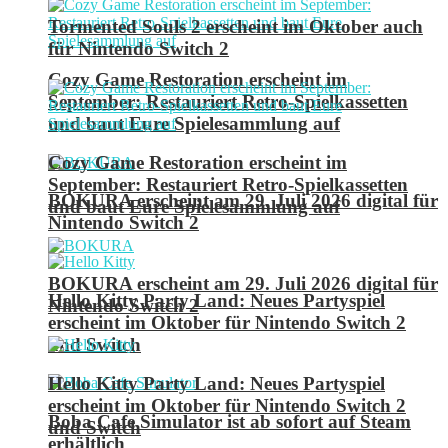
Tormented Souls 2 erscheint im Oktober auch
für Nintendo Switch 2
Cozy Game Restoration erscheint im
September: Restauriert Retro-Spielkassetten
und baut Eure Spielesammlung auf
Cozy Game Restoration erscheint im
September: Restauriert Retro-Spielkassetten
BOKURA erscheint am 29. Juli 2026 digital für
und baut Eure Spielesammlung auf
Nintendo Switch 2
BOKURA erscheint am 29. Juli 2026 digital für
Hello Kitty Party Land: Neues Partyspiel
Nintendo Switch 2
erscheint im Oktober für Nintendo Switch 2
und Switch
Hello Kitty Party Land: Neues Partyspiel
erscheint im Oktober für Nintendo Switch 2
Boba Cafe Simulator ist ab sofort auf Steam
und Switch
erhältlich