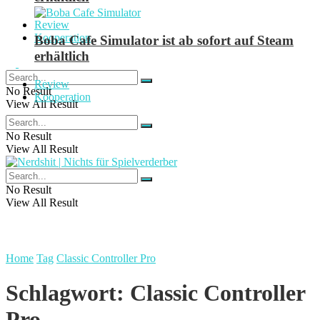
Review
Kooperation
Boba Cafe Simulator ist ab sofort auf Steam
erhältlich
Review
No Result
Kooperation
View All Result
No Result
View All Result
No Result
View All Result
Home
Tag
Classic Controller Pro
Schlagwort:
Classic Controller
Pro