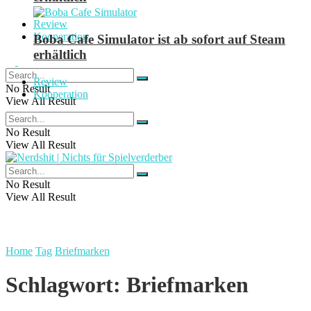
Review
Kooperation
Boba Cafe Simulator ist ab sofort auf Steam
erhältlich
Review
No Result
Kooperation
View All Result
No Result
View All Result
No Result
View All Result
Home
Tag
Briefmarken
Schlagwort:
Briefmarken