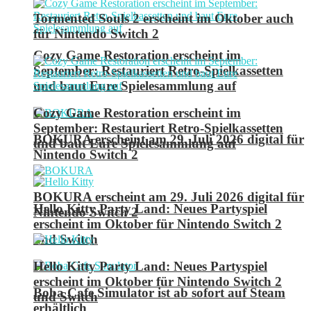
Tormented Souls 2 erscheint im Oktober auch
für Nintendo Switch 2
Cozy Game Restoration erscheint im
September: Restauriert Retro-Spielkassetten
und baut Eure Spielesammlung auf
Cozy Game Restoration erscheint im
September: Restauriert Retro-Spielkassetten
BOKURA erscheint am 29. Juli 2026 digital für
und baut Eure Spielesammlung auf
Nintendo Switch 2
BOKURA erscheint am 29. Juli 2026 digital für
Hello Kitty Party Land: Neues Partyspiel
Nintendo Switch 2
erscheint im Oktober für Nintendo Switch 2
und Switch
Hello Kitty Party Land: Neues Partyspiel
erscheint im Oktober für Nintendo Switch 2
Boba Cafe Simulator ist ab sofort auf Steam
und Switch
erhältlich