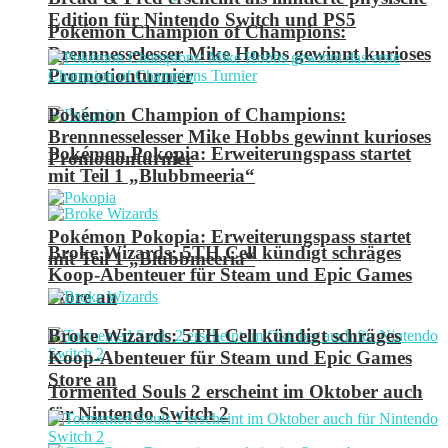
Edition für Nintendo Switch und PS5
Pokémon Champion of Champions:
Brennnesselesser Mike Hobbs gewinnt kurioses
Promotionturnier
Pokémon Champion of Champions:
Brennnesselesser Mike Hobbs gewinnt kurioses
Pokémon Pokopia: Erweiterungspass startet
Promotionturnier
mit Teil 1 „Blubbmeeria“
Pokémon Pokopia: Erweiterungspass startet
Broke Wizards: 5TH Cell kündigt schräges
mit Teil 1 „Blubbmeeria“
Koop-Abenteuer für Steam und Epic Games
Store an
Broke Wizards: 5TH Cell kündigt schräges
Koop-Abenteuer für Steam und Epic Games
Store an
Tormented Souls 2 erscheint im Oktober auch
für Nintendo Switch 2