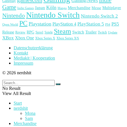
Gaming-News
Gameplay
Game
Köln
Japan
Merchandise
Multiplayer
Messe
Indie Games
Manga
Nintendo Switch
Nintendo
Nintendo Switch 2
PC
Playstation
PlayStation 4
PlayStation 5
PS5
Open World
PS4
Steam
Release
RPG
Switch
Trailer
Spiel
Spiele
Twitch
Review
Update
XBox
Xbox One
Xbox Series X
Xbox Series X|S
Datenschutzerklärung
Kontakt
Mediakit | Kooperation
Impressum
© 2026 nerdshit
No Result
View All Result
Start
nerdshit
Mona
Sam
Merchandise