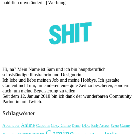
natürlich unverändert. | Werbung |
Hi, na? Mein Name ist Sam und ich bin hauptberuflich
selbstständige Illustratorin und Designerin.
Ich lebe und liebe meinen Job und meine Hobbys. Ich gestalte
Content nicht nur, um anderen eine gute Zeit zu bescheren, sondern
auch, um meine Begeisterung zu teilen.
Seit dem 12. Januar 2018 bin ich dank der wunderbaren Community
Partnerin auf Twitch.
Schlagwörter
Anime
Cozy Game
Game
Abenteuer
DLC
Capcom
Demo
Early Access
Event
Gaming
gamescom
Indie