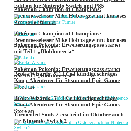
Edition für Nintendo Switch und PS5
Pokémon Champion of Champions:
Brennnesselesser Mike Hobbs gewinnt kurioses
Promotionturnier
Pokémon Champion of Champions:
Brennnesselesser Mike Hobbs gewinnt kurioses
Pokémon Pokopia: Erweiterungspass startet
Promotionturnier
mit Teil 1 „Blubbmeeria“
Pokémon Pokopia: Erweiterungspass startet
Broke Wizards: 5TH Cell kündigt schräges
mit Teil 1 „Blubbmeeria“
Koop-Abenteuer für Steam und Epic Games
Store an
Broke Wizards: 5TH Cell kündigt schräges
Koop-Abenteuer für Steam und Epic Games
Store an
Tormented Souls 2 erscheint im Oktober auch
für Nintendo Switch 2