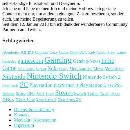
selbstständige Illustratorin und Designerin.
Ich lebe und liebe meinen Job und meine Hobbys. Ich gestalte
Content nicht nur, um anderen eine gute Zeit zu bescheren, sondern
auch, um meine Begeisterung zu teilen.
Seit dem 12. Januar 2018 bin ich dank der wunderbaren Community
Partnerin auf Twitch.
Schlagwörter
Anime
Cozy Game
Game
Abenteuer
DLC
Capcom
Demo
Early Access
Event
Gaming
gamescom
Indie
Gaming-News
Gameplay
Game
Köln
Japan
Merchandise
Multiplayer
Messe
Indie Games
Manga
Nintendo Switch
Nintendo
Nintendo Switch 2
PC
Playstation
PlayStation 4
PlayStation 5
PS5
Open World
PS4
Steam
Release
RPG
Switch
Trailer
Spiel
Spiele
Twitch
Review
Update
XBox
Xbox One
Xbox Series X
Xbox Series X|S
Datenschutzerklärung
Kontakt
Mediakit | Kooperation
Impressum