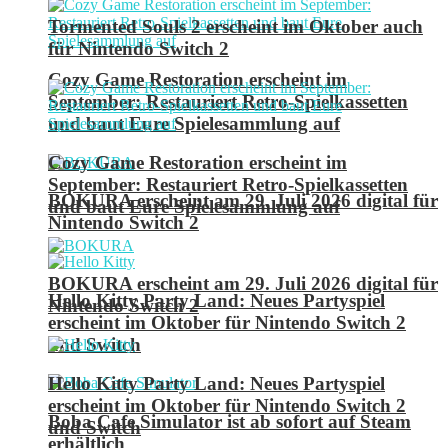
Tormented Souls 2 erscheint im Oktober auch
für Nintendo Switch 2
Cozy Game Restoration erscheint im
September: Restauriert Retro-Spielkassetten
und baut Eure Spielesammlung auf
Cozy Game Restoration erscheint im
September: Restauriert Retro-Spielkassetten
BOKURA erscheint am 29. Juli 2026 digital für
und baut Eure Spielesammlung auf
Nintendo Switch 2
BOKURA erscheint am 29. Juli 2026 digital für
Hello Kitty Party Land: Neues Partyspiel
Nintendo Switch 2
erscheint im Oktober für Nintendo Switch 2
und Switch
Hello Kitty Party Land: Neues Partyspiel
erscheint im Oktober für Nintendo Switch 2
Boba Cafe Simulator ist ab sofort auf Steam
und Switch
erhältlich