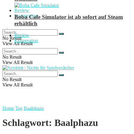
Review
Kooperation
Boba Cafe Simulator ist ab sofort auf Steam
erhältlich
Review
No Result
Kooperation
View All Result
No Result
View All Result
No Result
View All Result
Home
Tag
Baalphazu
Schlagwort:
Baalphazu