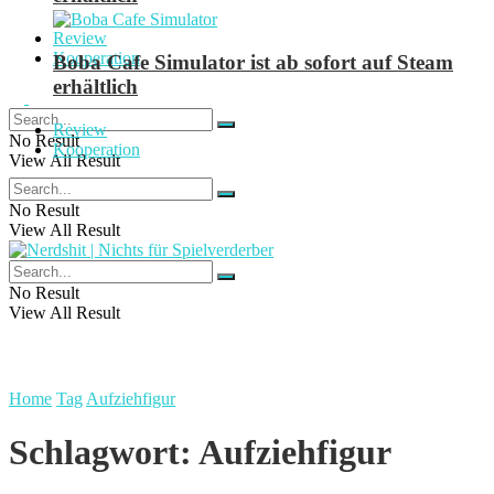
Review
Kooperation
Boba Cafe Simulator ist ab sofort auf Steam
erhältlich
Review
No Result
Kooperation
View All Result
No Result
View All Result
No Result
View All Result
Home
Tag
Aufziehfigur
Schlagwort:
Aufziehfigur