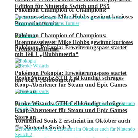
Edition für Nintendo Switch und PS5
Pokémon Champion of Champions:
Brennnesselesser Mike Hobbs gewinnt kurioses
Promotionturnier
Pokémon Champion of Champions:
Brennnesselesser Mike Hobbs gewinnt kurioses
Pokémon Pokopia: Erweiterungspass startet
Promotionturnier
mit Teil 1 „Blubbmeeria“
Pokémon Pokopia: Erweiterungspass startet
Broke Wizards: 5TH Cell kündigt schräges
mit Teil 1 „Blubbmeeria“
Koop-Abenteuer für Steam und Epic Games
Store an
Broke Wizards: 5TH Cell kündigt schräges
Koop-Abenteuer für Steam und Epic Games
Store an
Tormented Souls 2 erscheint im Oktober auch
für Nintendo Switch 2