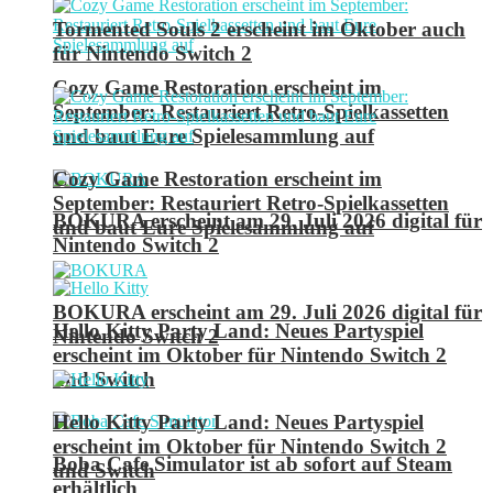
Tormented Souls 2 erscheint im Oktober auch
für Nintendo Switch 2
Cozy Game Restoration erscheint im
September: Restauriert Retro-Spielkassetten
und baut Eure Spielesammlung auf
Cozy Game Restoration erscheint im
September: Restauriert Retro-Spielkassetten
BOKURA erscheint am 29. Juli 2026 digital für
und baut Eure Spielesammlung auf
Nintendo Switch 2
BOKURA erscheint am 29. Juli 2026 digital für
Hello Kitty Party Land: Neues Partyspiel
Nintendo Switch 2
erscheint im Oktober für Nintendo Switch 2
und Switch
Hello Kitty Party Land: Neues Partyspiel
erscheint im Oktober für Nintendo Switch 2
Boba Cafe Simulator ist ab sofort auf Steam
und Switch
erhältlich