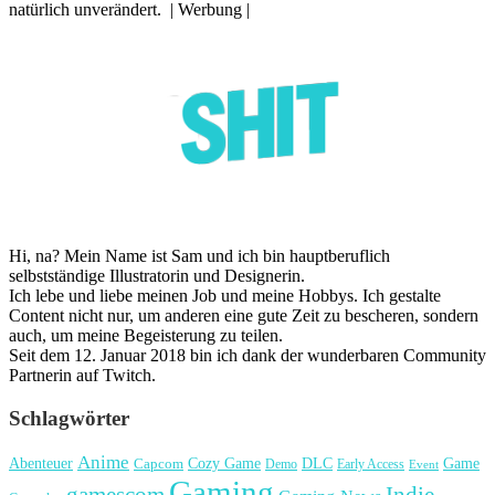
natürlich unverändert. | Werbung |
Hi, na? Mein Name ist Sam und ich bin hauptberuflich
selbstständige Illustratorin und Designerin.
Ich lebe und liebe meinen Job und meine Hobbys. Ich gestalte
Content nicht nur, um anderen eine gute Zeit zu bescheren, sondern
auch, um meine Begeisterung zu teilen.
Seit dem 12. Januar 2018 bin ich dank der wunderbaren Community
Partnerin auf Twitch.
Schlagwörter
Anime
Cozy Game
Game
Abenteuer
DLC
Capcom
Demo
Early Access
Event
Gaming
gamescom
Indie