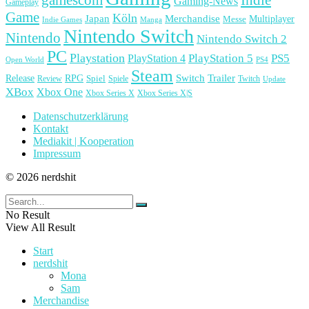
Gaming-News
Gameplay
Game
Köln
Japan
Merchandise
Multiplayer
Messe
Indie Games
Manga
Nintendo Switch
Nintendo
Nintendo Switch 2
PC
Playstation
PlayStation 4
PlayStation 5
PS5
Open World
PS4
Steam
Release
RPG
Switch
Trailer
Spiel
Spiele
Twitch
Review
Update
XBox
Xbox One
Xbox Series X
Xbox Series X|S
Datenschutzerklärung
Kontakt
Mediakit | Kooperation
Impressum
© 2026 nerdshit
No Result
View All Result
Start
nerdshit
Mona
Sam
Merchandise