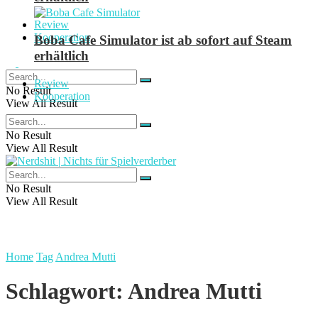
Review
Kooperation
Boba Cafe Simulator ist ab sofort auf Steam
erhältlich
Review
No Result
Kooperation
View All Result
No Result
View All Result
No Result
View All Result
Home
Tag
Andrea Mutti
Schlagwort:
Andrea Mutti