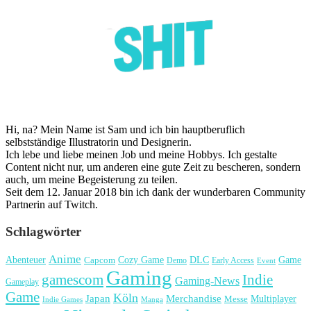
Hi, na? Mein Name ist Sam und ich bin hauptberuflich
selbstständige Illustratorin und Designerin.
Ich lebe und liebe meinen Job und meine Hobbys. Ich gestalte
Content nicht nur, um anderen eine gute Zeit zu bescheren, sondern
auch, um meine Begeisterung zu teilen.
Seit dem 12. Januar 2018 bin ich dank der wunderbaren Community
Partnerin auf Twitch.
Schlagwörter
Anime
Cozy Game
Game
Abenteuer
DLC
Capcom
Demo
Early Access
Event
Gaming
gamescom
Indie
Gaming-News
Gameplay
Game
Köln
Japan
Merchandise
Multiplayer
Messe
Indie Games
Manga