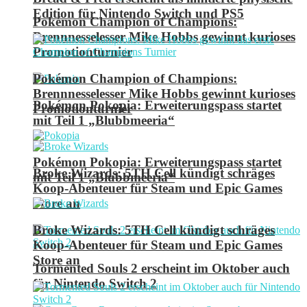
Edition für Nintendo Switch und PS5
Pokémon Champion of Champions:
Brennnesselesser Mike Hobbs gewinnt kurioses
Promotionturnier
Pokémon Champion of Champions:
Brennnesselesser Mike Hobbs gewinnt kurioses
Pokémon Pokopia: Erweiterungspass startet
Promotionturnier
mit Teil 1 „Blubbmeeria“
Pokémon Pokopia: Erweiterungspass startet
Broke Wizards: 5TH Cell kündigt schräges
mit Teil 1 „Blubbmeeria“
Koop-Abenteuer für Steam und Epic Games
Store an
Broke Wizards: 5TH Cell kündigt schräges
Koop-Abenteuer für Steam und Epic Games
Store an
Tormented Souls 2 erscheint im Oktober auch
für Nintendo Switch 2