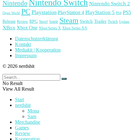
Nintendo Switch
Nintendo
Nintendo Switch 2
PC
Playstation
PlayStation 4
PlayStation 5
PS5
Open World
PS4
Steam
Release
RPG
Switch
Trailer
Spiel
Spiele
Twitch
Review
Update
XBox
Xbox One
Xbox Series X
Xbox Series X|S
Datenschutzerklärung
Kontakt
Mediakit | Kooperation
Impressum
© 2026 nerdshit
No Result
View All Result
Start
nerdshit
Mona
Sam
Merchandise
Games
Review
Kooperation