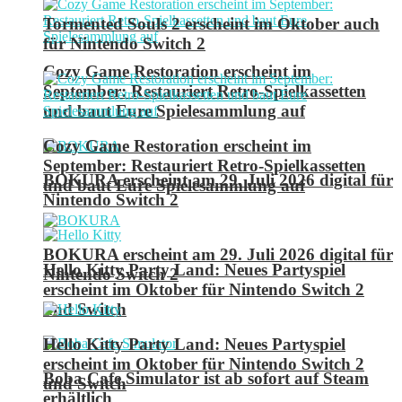
Tormented Souls 2 erscheint im Oktober auch
für Nintendo Switch 2
Cozy Game Restoration erscheint im
September: Restauriert Retro-Spielkassetten
und baut Eure Spielesammlung auf
Cozy Game Restoration erscheint im
September: Restauriert Retro-Spielkassetten
BOKURA erscheint am 29. Juli 2026 digital für
und baut Eure Spielesammlung auf
Nintendo Switch 2
BOKURA erscheint am 29. Juli 2026 digital für
Hello Kitty Party Land: Neues Partyspiel
Nintendo Switch 2
erscheint im Oktober für Nintendo Switch 2
und Switch
Hello Kitty Party Land: Neues Partyspiel
erscheint im Oktober für Nintendo Switch 2
Boba Cafe Simulator ist ab sofort auf Steam
und Switch
erhältlich