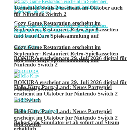
Tormented Souls 2 erscheint im Oktober auch
für Nintendo Switch 2
Cozy Game Restoration erscheint im
September: Restauriert Retro-Spielkassetten
und baut Eure Spielesammlung auf
Cozy Game Restoration erscheint im
September: Restauriert Retro-Spielkassetten
BOKURA erscheint am 29. Juli 2026 digital für
und baut Eure Spielesammlung auf
Nintendo Switch 2
BOKURA erscheint am 29. Juli 2026 digital für
Hello Kitty Party Land: Neues Partyspiel
Nintendo Switch 2
erscheint im Oktober für Nintendo Switch 2
und Switch
Hello Kitty Party Land: Neues Partyspiel
erscheint im Oktober für Nintendo Switch 2
Boba Cafe Simulator ist ab sofort auf Steam
und Switch
erhältlich