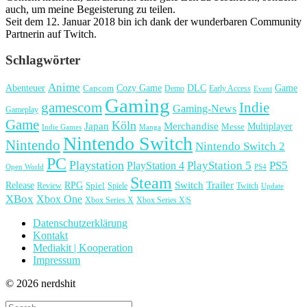
auch, um meine Begeisterung zu teilen.
Seit dem 12. Januar 2018 bin ich dank der wunderbaren Community
Partnerin auf Twitch.
Schlagwörter
Anime
Cozy Game
Game
Abenteuer
DLC
Capcom
Demo
Early Access
Event
Gaming
gamescom
Indie
Gaming-News
Gameplay
Game
Köln
Japan
Merchandise
Multiplayer
Messe
Indie Games
Manga
Nintendo Switch
Nintendo
Nintendo Switch 2
PC
Playstation
PlayStation 4
PlayStation 5
PS5
Open World
PS4
Steam
Release
RPG
Switch
Trailer
Spiel
Spiele
Twitch
Review
Update
XBox
Xbox One
Xbox Series X
Xbox Series X|S
Datenschutzerklärung
Kontakt
Mediakit | Kooperation
Impressum
© 2026 nerdshit