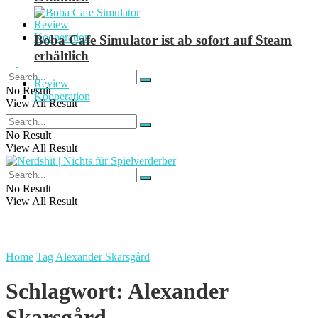
Review
Kooperation
Boba Cafe Simulator ist ab sofort auf Steam
erhältlich
Review
No Result
Kooperation
View All Result
No Result
View All Result
No Result
View All Result
Home
Tag
Alexander Skarsgård
Schlagwort:
Alexander
Skarsgård