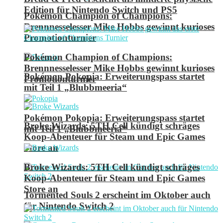
Edition für Nintendo Switch und PS5
Pokémon Champion of Champions:
Brennnesselesser Mike Hobbs gewinnt kurioses
Promotionturnier
Pokémon Champion of Champions:
Brennnesselesser Mike Hobbs gewinnt kurioses
Pokémon Pokopia: Erweiterungspass startet
Promotionturnier
mit Teil 1 „Blubbmeeria“
Pokémon Pokopia: Erweiterungspass startet
Broke Wizards: 5TH Cell kündigt schräges
mit Teil 1 „Blubbmeeria“
Koop-Abenteuer für Steam und Epic Games
Store an
Broke Wizards: 5TH Cell kündigt schräges
Koop-Abenteuer für Steam und Epic Games
Store an
Tormented Souls 2 erscheint im Oktober auch
für Nintendo Switch 2