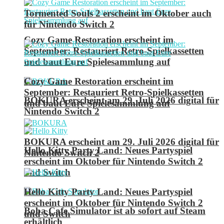
Tormented Souls 2 erscheint im Oktober auch
für Nintendo Switch 2
Cozy Game Restoration erscheint im
September: Restauriert Retro-Spielkassetten
und baut Eure Spielesammlung auf
Cozy Game Restoration erscheint im
September: Restauriert Retro-Spielkassetten
BOKURA erscheint am 29. Juli 2026 digital für
und baut Eure Spielesammlung auf
Nintendo Switch 2
BOKURA erscheint am 29. Juli 2026 digital für
Hello Kitty Party Land: Neues Partyspiel
Nintendo Switch 2
erscheint im Oktober für Nintendo Switch 2
und Switch
Hello Kitty Party Land: Neues Partyspiel
erscheint im Oktober für Nintendo Switch 2
Boba Cafe Simulator ist ab sofort auf Steam
und Switch
erhältlich