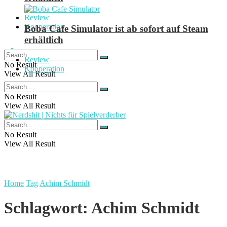
Review
Kooperation
Boba Cafe Simulator ist ab sofort auf Steam
erhältlich
Review
No Result
Kooperation
View All Result
No Result
View All Result
No Result
View All Result
Home
Tag
Achim Schmidt
Schlagwort:
Achim Schmidt