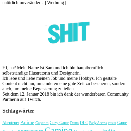
natürlich unverändert. | Werbung |
Hi, na? Mein Name ist Sam und ich bin hauptberuflich
selbstständige Illustratorin und Designerin.
Ich lebe und liebe meinen Job und meine Hobbys. Ich gestalte
Content nicht nur, um anderen eine gute Zeit zu bescheren, sondern
auch, um meine Begeisterung zu teilen.
Seit dem 12. Januar 2018 bin ich dank der wunderbaren Community
Partnerin auf Twitch.
Schlagwörter
Anime
Cozy Game
Game
Abenteuer
DLC
Capcom
Demo
Early Access
Event
Gaming
gamescom
Indie