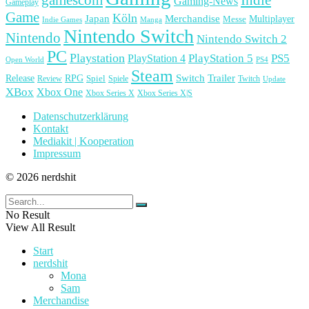
Gaming-News
Gameplay
Game
Köln
Japan
Merchandise
Multiplayer
Messe
Indie Games
Manga
Nintendo Switch
Nintendo
Nintendo Switch 2
PC
Playstation
PlayStation 4
PlayStation 5
PS5
Open World
PS4
Steam
Release
RPG
Switch
Trailer
Spiel
Spiele
Twitch
Review
Update
XBox
Xbox One
Xbox Series X
Xbox Series X|S
Datenschutzerklärung
Kontakt
Mediakit | Kooperation
Impressum
© 2026 nerdshit
No Result
View All Result
Start
nerdshit
Mona
Sam
Merchandise