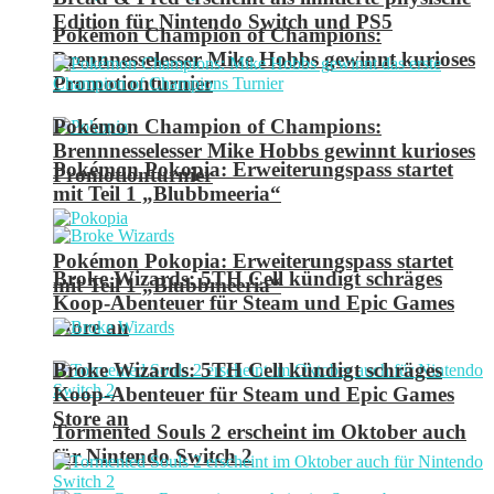
Edition für Nintendo Switch und PS5
Pokémon Champion of Champions:
Brennnesselesser Mike Hobbs gewinnt kurioses
Promotionturnier
Pokémon Champion of Champions:
Brennnesselesser Mike Hobbs gewinnt kurioses
Pokémon Pokopia: Erweiterungspass startet
Promotionturnier
mit Teil 1 „Blubbmeeria“
Pokémon Pokopia: Erweiterungspass startet
Broke Wizards: 5TH Cell kündigt schräges
mit Teil 1 „Blubbmeeria“
Koop-Abenteuer für Steam und Epic Games
Store an
Broke Wizards: 5TH Cell kündigt schräges
Koop-Abenteuer für Steam und Epic Games
Store an
Tormented Souls 2 erscheint im Oktober auch
für Nintendo Switch 2