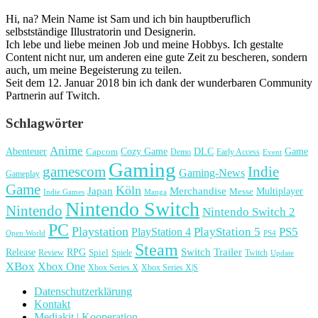
Hi, na? Mein Name ist Sam und ich bin hauptberuflich
selbstständige Illustratorin und Designerin.
Ich lebe und liebe meinen Job und meine Hobbys. Ich gestalte
Content nicht nur, um anderen eine gute Zeit zu bescheren, sondern
auch, um meine Begeisterung zu teilen.
Seit dem 12. Januar 2018 bin ich dank der wunderbaren Community
Partnerin auf Twitch.
Schlagwörter
Anime
Cozy Game
Game
Abenteuer
DLC
Capcom
Demo
Early Access
Event
Gaming
gamescom
Indie
Gaming-News
Gameplay
Game
Köln
Japan
Merchandise
Multiplayer
Messe
Indie Games
Manga
Nintendo Switch
Nintendo
Nintendo Switch 2
PC
Playstation
PlayStation 4
PlayStation 5
PS5
Open World
PS4
Steam
Release
RPG
Switch
Trailer
Spiel
Spiele
Twitch
Review
Update
XBox
Xbox One
Xbox Series X
Xbox Series X|S
Datenschutzerklärung
Kontakt
Mediakit | Kooperation