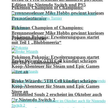
Edition für Nintendo Switch und PS5
Pokémon Champion of Champions:
Brennnesselesser Mike Hobbs gewinnt kurioses
Promotionturnier
Pokémon Champion of Champions:
Brennnesselesser Mike Hobbs gewinnt kurioses
Pokémon Pokopia: Erweiterungspass startet
Promotionturnier
mit Teil 1 „Blubbmeeria“
Pokémon Pokopia: Erweiterungspass startet
Broke Wizards: 5TH Cell kündigt schräges
mit Teil 1 „Blubbmeeria“
Koop-Abenteuer für Steam und Epic Games
Store an
Broke Wizards: 5TH Cell kündigt schräges
Koop-Abenteuer für Steam und Epic Games
Store an
Tormented Souls 2 erscheint im Oktober auch
für Nintendo Switch 2