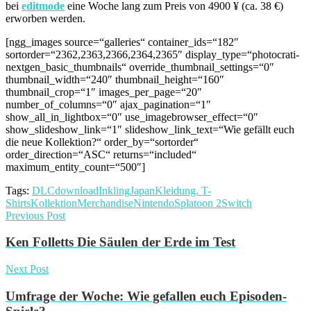
bei
editmode
eine Woche lang zum Preis von 4900 ‎¥ (ca. 38 €)
erworben werden.
[ngg_images source=“galleries“ container_ids=“182″
sortorder=“2362,2363,2366,2364,2365″ display_type=“photocrati-
nextgen_basic_thumbnails“ override_thumbnail_settings=“0″
thumbnail_width=“240″ thumbnail_height=“160″
thumbnail_crop=“1″ images_per_page=“20″
number_of_columns=“0″ ajax_pagination=“1″
show_all_in_lightbox=“0″ use_imagebrowser_effect=“0″
show_slideshow_link=“1″ slideshow_link_text=“Wie gefällt euch
die neue Kollektion?“ order_by=“sortorder“
order_direction=“ASC“ returns=“included“
maximum_entity_count=“500″]
Tags:
DLC
download
Inkling
Japan
Kleidung. T-
Shirts
Kollektion
Merchandise
Nintendo
Splatoon 2
Switch
Previous Post
Ken Folletts Die Säulen der Erde im Test
Next Post
Umfrage der Woche: Wie gefallen euch Episoden-