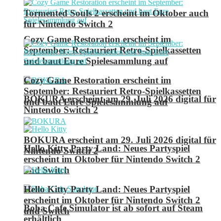
Tormented Souls 2 erscheint im Oktober auch
für Nintendo Switch 2
Cozy Game Restoration erscheint im
September: Restauriert Retro-Spielkassetten
und baut Eure Spielesammlung auf
Cozy Game Restoration erscheint im
September: Restauriert Retro-Spielkassetten
BOKURA erscheint am 29. Juli 2026 digital für
und baut Eure Spielesammlung auf
Nintendo Switch 2
BOKURA erscheint am 29. Juli 2026 digital für
Hello Kitty Party Land: Neues Partyspiel
Nintendo Switch 2
erscheint im Oktober für Nintendo Switch 2
und Switch
Hello Kitty Party Land: Neues Partyspiel
erscheint im Oktober für Nintendo Switch 2
Boba Cafe Simulator ist ab sofort auf Steam
und Switch
erhältlich