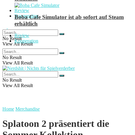
Review
Kooperation
Boba Cafe Simulator ist ab sofort auf Steam
erhältlich
Review
No Result
Kooperation
View All Result
No Result
View All Result
No Result
View All Result
Home
Merchandise
Splatoon 2 präsentiert die
Sommer Kollektion