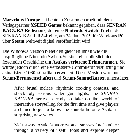
Marvelous Europe
hat heute in Zusammenarbeit mit dem
Verlagspartner
XSEED Games
bekannt gegeben, dass
SENRAN
KAGURA Reflexions
, der erste
Nintendo Switch-Titel
in der
SENRAN KAGURA-Reihe, am 24. Juni 2019 für Windows
PC
über
Steam
weltweit digital veröffentlicht wird.
Die Windows-Version bietet den gleichen Inhalt wie die
ursprüngliche Nintendo Switch-Version, einschließlich der
fesselnden Geschichte um
Asukas verlorene Erinnerungen
. Sie
wurde jedoch durch eine verbesserte Controllerunterstützung und
aktualisierte 1080p-Grafiken erweitert. Diese Version wird auch
Steam-Errungenschaften
und
Steam-Sammelkarten
unterstützen.
After brutal melees, rhythmic cooking contests, and
shockingly serious water gun fights, the
SENRAN
KAGURA
series is ready to take on the world of
interactive storytelling for the first time and give players
a chance to get to know the shinobi heroine Asuka in
surprising new ways.
Melt away Asuka’s worries and stresses by hand or
through a variety of useful tools and explore deeper