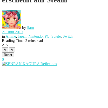
by
Sam
21. Juni 2019
in
Anime
,
Japan
,
Nintendo
,
PC
,
Spiele
,
Switch
Reading Time: 2 mins read
A
A
A
A
Reset
0