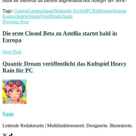
Habt ihr Interesse an diesem ungewöhnlichen Ableger der Serie?
Tags:
Games
Gaming
Japan
Nintendo Switch
PC
Reflexions
Senran
Kagura
Spiele
Steam
Veröffentlichung
Previous Post
Die erste Closed Beta zu Astellia startet bald in
Europa
Next Post
Quantic Dream veröffentlicht das Kultspiel Heavy
Rain für PC
Sam
Leitende Redakteurin | Multifunktionsnerd. Designerin. Illustratorin.