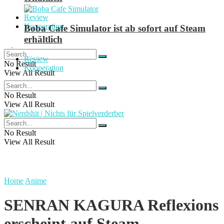
Review
Kooperation
Boba Cafe Simulator ist ab sofort auf Steam
erhältlich
Review
No Result
Kooperation
View All Result
No Result
View All Result
No Result
View All Result
Home
Anime
SENRAN KAGURA Reflexions
erscheint auf Steam