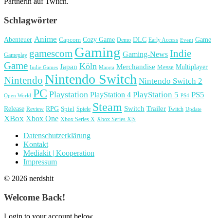
Partnerin auf Twitch.
Schlagwörter
Anime
Cozy Game
Game
Abenteuer
DLC
Capcom
Demo
Early Access
Event
Gaming
gamescom
Indie
Gaming-News
Gameplay
Game
Köln
Japan
Merchandise
Multiplayer
Messe
Indie Games
Manga
Nintendo Switch
Nintendo
Nintendo Switch 2
PC
Playstation
PlayStation 4
PlayStation 5
PS5
Open World
PS4
Steam
Release
RPG
Switch
Trailer
Spiel
Spiele
Twitch
Review
Update
XBox
Xbox One
Xbox Series X
Xbox Series X|S
Datenschutzerklärung
Kontakt
Mediakit | Kooperation
Impressum
© 2026 nerdshit
Welcome Back!
Login to your account below