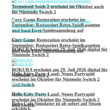
Tormented Souls 2 erscheint im Oktober auch
für Nintendo Switch 2
Cozy Game Restoration erscheint im
September: Restauriert Retro-Spielkassetten
und baut Eure Spielesammlung auf
Cozy Game Restoration erscheint im
September: Restauriert Retro-Spielkassetten
BOKURA erscheint am 29. Juli 2026 digital für
und baut Eure Spielesammlung auf
Nintendo Switch 2
BOKURA erscheint am 29. Juli 2026 digital für
Hello Kitty Party Land: Neues Partyspiel
Nintendo Switch 2
erscheint im Oktober für Nintendo Switch 2
und Switch
Hello Kitty Party Land: Neues Partyspiel
erscheint im Oktober für Nintendo Switch 2
Boba Cafe Simulator ist ab sofort auf Steam
und Switch
erhältlich