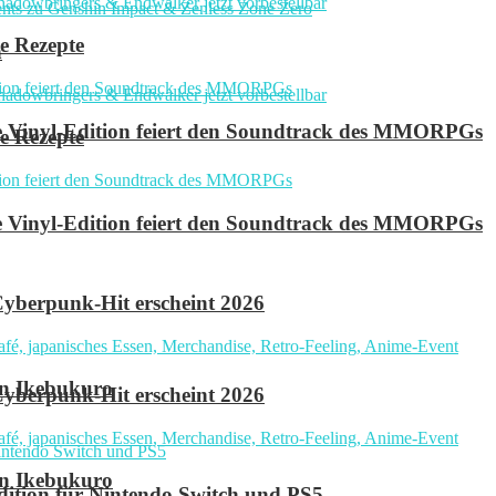
e Rezepte
n
ve Vinyl-Edition feiert den Soundtrack des MMORPGs
e Rezepte
ve Vinyl-Edition feiert den Soundtrack des MMORPGs
yberpunk-Hit erscheint 2026
in Ikebukuro
yberpunk-Hit erscheint 2026
in Ikebukuro
 Edition für Nintendo Switch und PS5