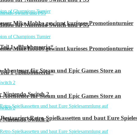
ser Mike Hobbs gewinnt kurioses Promotionturnier
 Edition für Nintendo Switch und PS5
 Teil 1 „Blubbmeeria“
ser Mike Hobbs gewinnt kurioses Promotionturnier
p-Abenteuer für Steam und Epic Games Store an
 Teil 1 „Blubbmeeria“
r Nintendo Switch 2
p-Abenteuer für Steam und Epic Games Store an
Restauriert Retro-Spielkassetten und baut Eure Spie
r Nintendo Switch 2