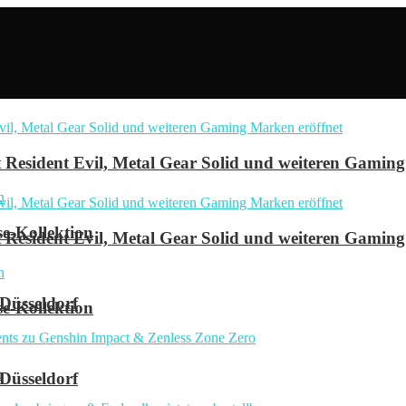
Resident Evil, Metal Gear Solid und weiteren Gaming
se-Kollektion
Resident Evil, Metal Gear Solid und weiteren Gaming
 Düsseldorf
se-Kollektion
n
 Düsseldorf