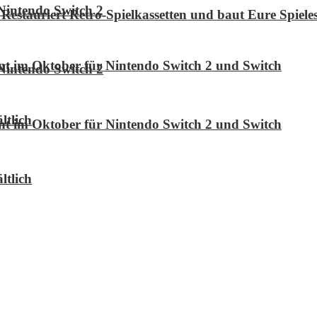
Nintendo Switch 2
Restauriert Retro-Spielkassetten und baut Eure Spie
int im Oktober für Nintendo Switch 2 und Switch
Nintendo Switch 2
ltlich
int im Oktober für Nintendo Switch 2 und Switch
ltlich