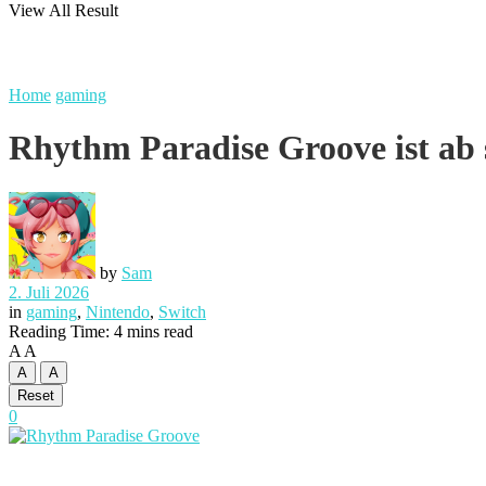
View All Result
Home
gaming
Rhythm Paradise Groove ist ab s
by
Sam
2. Juli 2026
in
gaming
,
Nintendo
,
Switch
Reading Time: 4 mins read
A
A
A
A
Reset
0