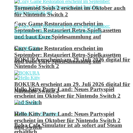
Tormented Souls 2 erscheint im Oktober auch
für Nintendo Switch 2
Cozy Game Restoration erscheint im
September: Restauriert Retro-Spielkassetten
und baut Eure Spielesammlung auf
Cozy Game Restoration erscheint im
September: Restauriert Retro-Spielkassetten
BOKURA erscheint am 29. Juli 2026 digital für
und baut Eure Spielesammlung auf
Nintendo Switch 2
BOKURA erscheint am 29. Juli 2026 digital für
Hello Kitty Party Land: Neues Partyspiel
Nintendo Switch 2
erscheint im Oktober für Nintendo Switch 2
und Switch
Hello Kitty Party Land: Neues Partyspiel
erscheint im Oktober für Nintendo Switch 2
Boba Cafe Simulator ist ab sofort auf Steam
und Switch
erhältlich