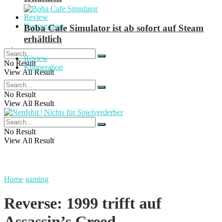
Review
Kooperation
Boba Cafe Simulator ist ab sofort auf Steam
erhältlich
Review
No Result
Kooperation
View All Result
No Result
View All Result
No Result
View All Result
Home
gaming
Reverse: 1999 trifft auf
Assassin’s Creed