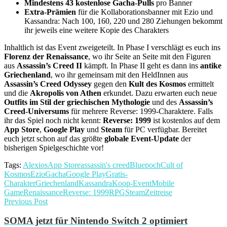
Mindestens 43 kostenlose Gacha-Pulls
pro Banner
Extra-Prämien
für die Kollaborationsbanner mit Ezio und
Kassandra: Nach 100, 160, 220 und 280 Ziehungen bekommt
ihr jeweils eine weitere Kopie des Charakters
Inhaltlich ist das Event zweigeteilt. In Phase I verschlägt es euch ins
Florenz der Renaissance
, wo ihr Seite an Seite mit den Figuren
aus
Assassin’s Creed II
kämpft. In Phase II geht es dann ins
antike
Griechenland
, wo ihr gemeinsam mit den HeldInnen aus
Assassin’s Creed Odyssey
gegen den
Kult des Kosmos
ermittelt
und die
Akropolis von Athen
erkundet. Dazu erwarten euch neue
Outfits im Stil der griechischen Mythologie
und des
Assassin’s
Creed-Universums
für mehrere Reverse: 1999-Charaktere. Falls
ihr das Spiel noch nicht kennt:
Reverse: 1999
ist kostenlos auf dem
App Store
,
Google Play
und
Steam
für PC verfügbar. Bereitet
euch jetzt schon auf das größte
globale Event-Update
der
bisherigen Spielgeschichte vor!
Tags:
Alexios
App Store
assassin's creed
Bluepoch
Cult of
Kosmos
Ezio
Gacha
Google Play
Gratis-
Charakter
Griechenland
Kassandra
Koop-Event
Mobile
Game
Renaissance
Reverse: 1999
RPG
Steam
Zeitreise
Previous Post
SOMA jetzt für Nintendo Switch 2 optimiert