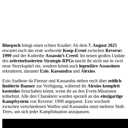
Bluepoch
bringt einen echten Knaller: Ab dem
7. August 2025
erwartet euch das erste weltweite
Koop-Event
zwischen
Reverse:
1999
und der Kultreihe
Assassin’s Creed
. Im neuen großen Update
des
zeitreisebasierten Strategie-RPGs
taucht ihr nicht nur in zwei
neue Storykapitel ein, sondern könnt auch
legendäre Assassinen
rekrutieren, darunter
Ezio
,
Kassandra
und
Alexios
.
Ezio Auditore da Firenze und Kassandra stehen euch über
zeitlich
limitierte Banner
zur Verfügung, während ihr
Alexios komplett
kostenlos
freischalten könnt, wenn ihr an den Event-Missionen
teilnehmt. Alle drei Charaktere wurden speziell an das
einzigartige
Kampfsystem
von Reverse: 1999 angepasst. Ezio wechselt
zwischen verschiedenen Waffen und Kassandra nutzt mehrere Skill-
Trees, um sich jeder Kampfsituation anzupassen.