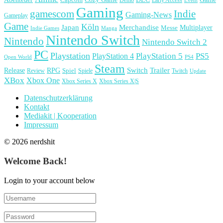
Capcom
Demo
Early Access
Event
Gaming
gamescom
Indie
Gaming-News
Gameplay
Game
Köln
Japan
Merchandise
Multiplayer
Messe
Indie Games
Manga
Nintendo Switch
Nintendo
Nintendo Switch 2
PC
Playstation
PlayStation 4
PlayStation 5
PS5
Open World
PS4
Steam
Release
RPG
Switch
Trailer
Spiel
Spiele
Twitch
Review
Update
XBox
Xbox One
Xbox Series X
Xbox Series X|S
Datenschutzerklärung
Kontakt
Mediakit | Kooperation
Impressum
© 2026 nerdshit
Welcome Back!
Login to your account below