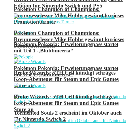
Edition für Nintendo Switch und PS5
Pokémon Champion of Champions:
Brennnesselesser Mike Hobbs gewinnt kurioses
Promotionturnier
Pokémon Champion of Champions:
Brennnesselesser Mike Hobbs gewinnt kurioses
Pokémon Pokopia: Erweiterungspass startet
Promotionturnier
mit Teil 1 „Blubbmeeria“
Pokémon Pokopia: Erweiterungspass startet
Broke Wizards: 5TH Cell kündigt schräges
mit Teil 1 „Blubbmeeria“
Koop-Abenteuer für Steam und Epic Games
Store an
Broke Wizards: 5TH Cell kündigt schräges
Koop-Abenteuer für Steam und Epic Games
Store an
Tormented Souls 2 erscheint im Oktober auch
für Nintendo Switch 2