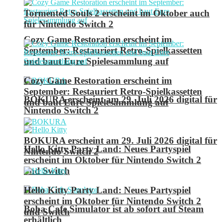
Tormented Souls 2 erscheint im Oktober auch
für Nintendo Switch 2
Cozy Game Restoration erscheint im
September: Restauriert Retro-Spielkassetten
und baut Eure Spielesammlung auf
Cozy Game Restoration erscheint im
September: Restauriert Retro-Spielkassetten
BOKURA erscheint am 29. Juli 2026 digital für
und baut Eure Spielesammlung auf
Nintendo Switch 2
BOKURA erscheint am 29. Juli 2026 digital für
Hello Kitty Party Land: Neues Partyspiel
Nintendo Switch 2
erscheint im Oktober für Nintendo Switch 2
und Switch
Hello Kitty Party Land: Neues Partyspiel
erscheint im Oktober für Nintendo Switch 2
Boba Cafe Simulator ist ab sofort auf Steam
und Switch
erhältlich