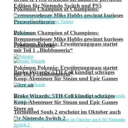
Edition für Nintendo Switch und PS5
Pokémon Champion of Champions:
Brennnesselesser Mike Hobbs gewinnt kurioses
Promotionturnier
Pokémon Champion of Champions:
Brennnesselesser Mike Hobbs gewinnt kurioses
Pokémon Pokopia: Erweiterungspass startet
Promotionturnier
mit Teil 1 „Blubbmeeria“
Pokémon Pokopia: Erweiterungspass startet
Broke Wizards: 5TH Cell kündigt schräges
mit Teil 1 „Blubbmeeria“
Koop-Abenteuer für Steam und Epic Games
Store an
Broke Wizards: 5TH Cell kündigt schräges
Koop-Abenteuer für Steam und Epic Games
Store an
Tormented Souls 2 erscheint im Oktober auch
für Nintendo Switch 2