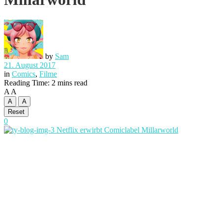
by
Sam
21. August 2017
in
Comics
,
Filme
Reading Time: 2 mins read
A
A
A
A
Reset
0