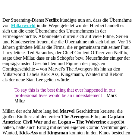
Der Streaming-Dienst
Netflix
kündigte nun an, dass die Übernahme
von
Millarworld
in die Wege geleitet wurde. Hierbei handelt es
sich um die erste Übernahme des Unternehmens in der
Firmengeschichte.
Abonnenten dürfen sich auf viele Filme, Serien
und Kinderserien freuen, die die Übernahme mit sich bringt. Vor 15
Jahren gründete Millar die Firma, die er gemeinsam mit seiner Frau
Lucy leitete. Ted Sarandos, der Chief Content Officer von Netflix,
sagte über Millar, dass er als Schöpfer bzw. Neuerfinder einiger der
einprägsamsten Geschichten und Figuren der jüngsten
Comicgeschichte – von Marvel’s The Avengers bis hin zu den
Millarworld-Labels Kick-Ass, Kingsmann, Wanted und Reborn –
als der neue Stan Lee gelten würde.
To say this is the best thing that ever happened in our
professional lives would be an understatement
–
Mark
Millar
Millar, der acht Jahre lang bei
Marvel
Geschichten kreierte, die
großen Einfluss auf den ersten
The Avengers
-Film, an
Captain
America: Civil War
und an
Logan – The Wolverine
ausgeübt
hatten, hatte auch Erfolg mit seinen eigenen Comic-Verfilmungen.
Wanted,
Kick-Ass
und
Kingsman
konnten in den Kinos bestechen