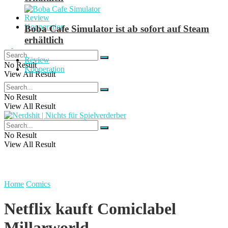
Review
Kooperation
Boba Cafe Simulator ist ab sofort auf Steam
erhältlich
Review
No Result
Kooperation
View All Result
No Result
View All Result
No Result
View All Result
Home
Comics
Netflix kauft Comiclabel
Millarworld