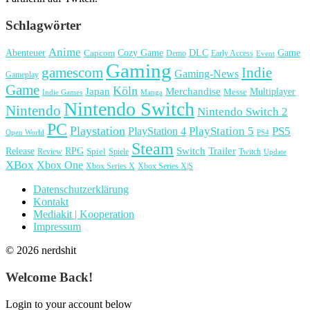
Schlagwörter
Anime
Cozy Game
Game
Abenteuer
DLC
Capcom
Demo
Early Access
Event
Gaming
gamescom
Indie
Gaming-News
Gameplay
Game
Köln
Japan
Merchandise
Multiplayer
Messe
Indie Games
Manga
Nintendo Switch
Nintendo
Nintendo Switch 2
PC
Playstation
PlayStation 4
PlayStation 5
PS5
Open World
PS4
Steam
Release
RPG
Switch
Trailer
Spiel
Spiele
Twitch
Review
Update
XBox
Xbox One
Xbox Series X
Xbox Series X|S
Datenschutzerklärung
Kontakt
Mediakit | Kooperation
Impressum
© 2026 nerdshit
Welcome Back!
Login to your account below