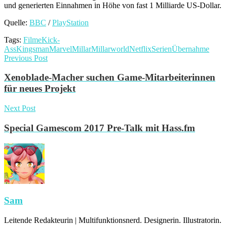
und generierten Einnahmen in Höhe von fast 1 Milliarde US-Dollar.
Quelle:
BBC
/
PlayStation
Tags:
Filme
Kick-
Ass
Kingsman
Marvel
Millar
Millarworld
Netflix
Serien
Übernahme
Previous Post
Xenoblade-Macher suchen Game-Mitarbeiterinnen
für neues Projekt
Next Post
Special Gamescom 2017 Pre-Talk mit Hass.fm
Sam
Leitende Redakteurin | Multifunktionsnerd. Designerin. Illustratorin.