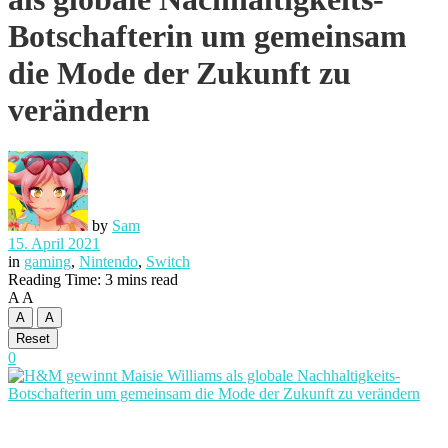
Botschafterin um gemeinsam
die Mode der Zukunft zu
verändern
by
Sam
15. April 2021
in
gaming
,
Nintendo
,
Switch
Reading Time: 3 mins read
A
A
A
A
Reset
0