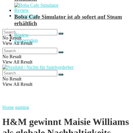
Review
Kooperation
Boba Cafe Simulator ist ab sofort auf Steam
erhältlich
Review
No Result
Kooperation
View All Result
No Result
View All Result
No Result
View All Result
Home
gaming
H&M gewinnt Maisie Williams
als globale Nachhaltigkeits-