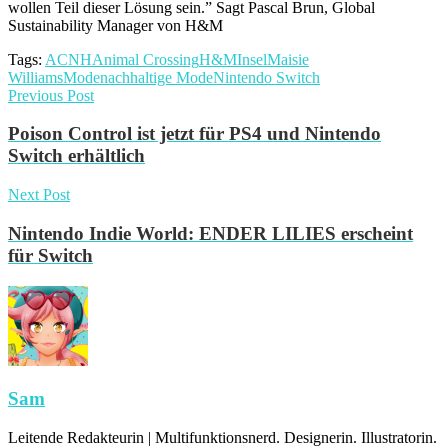
wollen Teil dieser Lösung sein.” Sagt Pascal Brun, Global
Sustainability Manager von H&M
Tags:
ACNH
Animal Crossing
H&M
Insel
Maisie
Williams
Mode
nachhaltige Mode
Nintendo Switch
Previous Post
Poison Control ist jetzt für PS4 und Nintendo
Switch erhältlich
Next Post
Nintendo Indie World: ENDER LILIES erscheint
für Switch
Sam
Leitende Redakteurin | Multifunktionsnerd. Designerin. Illustratorin.