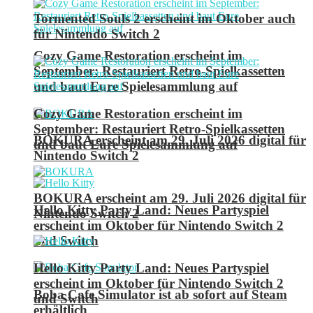
Tormented Souls 2 erscheint im Oktober auch
für Nintendo Switch 2
Cozy Game Restoration erscheint im
September: Restauriert Retro-Spielkassetten
und baut Eure Spielesammlung auf
Cozy Game Restoration erscheint im
September: Restauriert Retro-Spielkassetten
BOKURA erscheint am 29. Juli 2026 digital für
und baut Eure Spielesammlung auf
Nintendo Switch 2
BOKURA erscheint am 29. Juli 2026 digital für
Hello Kitty Party Land: Neues Partyspiel
Nintendo Switch 2
erscheint im Oktober für Nintendo Switch 2
und Switch
Hello Kitty Party Land: Neues Partyspiel
erscheint im Oktober für Nintendo Switch 2
Boba Cafe Simulator ist ab sofort auf Steam
und Switch
erhältlich