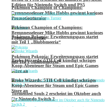
Edition für Nintendo Switch und PS5
Pokémon Champion of Champions:
Brennnesselesser Mike Hobbs gewinnt kurioses
Promotionturnier
Pokémon Champion of Champions:
Brennnesselesser Mike Hobbs gewinnt kurioses
Pokémon Pokopia: Erweiterungspass startet
Promotionturnier
mit Teil 1 „Blubbmeeria“
Pokémon Pokopia: Erweiterungspass startet
Broke Wizards: 5TH Cell kündigt schräges
mit Teil 1 „Blubbmeeria“
Koop-Abenteuer für Steam und Epic Games
Store an
Broke Wizards: 5TH Cell kündigt schräges
Koop-Abenteuer für Steam und Epic Games
Store an
Tormented Souls 2 erscheint im Oktober auch
für Nintendo Switch 2