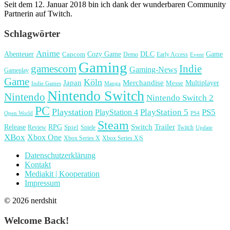
Seit dem 12. Januar 2018 bin ich dank der wunderbaren Community
Partnerin auf Twitch.
Schlagwörter
Anime
Cozy Game
Game
Abenteuer
DLC
Capcom
Demo
Early Access
Event
Gaming
gamescom
Indie
Gaming-News
Gameplay
Game
Köln
Japan
Merchandise
Multiplayer
Messe
Indie Games
Manga
Nintendo Switch
Nintendo
Nintendo Switch 2
PC
Playstation
PlayStation 4
PlayStation 5
PS5
Open World
PS4
Steam
Release
RPG
Switch
Trailer
Spiel
Spiele
Twitch
Review
Update
XBox
Xbox One
Xbox Series X
Xbox Series X|S
Datenschutzerklärung
Kontakt
Mediakit | Kooperation
Impressum
© 2026 nerdshit
Welcome Back!