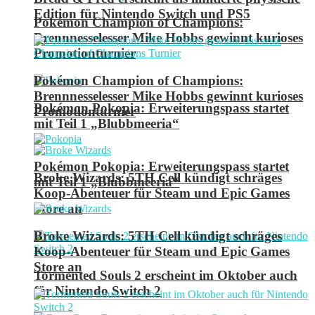
Edition für Nintendo Switch und PS5
Pokémon Champion of Champions:
Brennnesselesser Mike Hobbs gewinnt kurioses
Promotionturnier
Pokémon Champion of Champions:
Brennnesselesser Mike Hobbs gewinnt kurioses
Pokémon Pokopia: Erweiterungspass startet
Promotionturnier
mit Teil 1 „Blubbmeeria“
Pokémon Pokopia: Erweiterungspass startet
Broke Wizards: 5TH Cell kündigt schräges
mit Teil 1 „Blubbmeeria“
Koop-Abenteuer für Steam und Epic Games
Store an
Broke Wizards: 5TH Cell kündigt schräges
Koop-Abenteuer für Steam und Epic Games
Store an
Tormented Souls 2 erscheint im Oktober auch
für Nintendo Switch 2