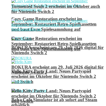
Tormented Souls 2 erscheint im Oktober auch
für Nintendo Switch 2
Cozy Game Restoration erscheint im
September: Restauriert Retro-Spielkassetten
und baut Eure Spielesammlung auf
Cozy Game Restoration erscheint im
September: Restauriert Retro-Spielkassetten
BOKURA erscheint am 29. Juli 2026 digital für
und baut Eure Spielesammlung auf
Nintendo Switch 2
BOKURA erscheint am 29. Juli 2026 digital für
Hello Kitty Party Land: Neues Partyspiel
Nintendo Switch 2
erscheint im Oktober für Nintendo Switch 2
und Switch
Hello Kitty Party Land: Neues Partyspiel
erscheint im Oktober für Nintendo Switch 2
Boba Cafe Simulator ist ab sofort auf Steam
und Switch
erhältlich