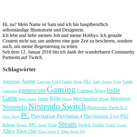
Hi, na? Mein Name ist Sam und ich bin hauptberuflich
selbstständige Illustratorin und Designerin.
Ich lebe und liebe meinen Job und meine Hobbys. Ich gestalte
Content nicht nur, um anderen eine gute Zeit zu bescheren, sondern
auch, um meine Begeisterung zu teilen.
Seit dem 12. Januar 2018 bin ich dank der wunderbaren Community
Partnerin auf Twitch.
Schlagwörter
Anime
Cozy Game
Game
Abenteuer
DLC
Capcom
Demo
Early Access
Event
Gaming
gamescom
Indie
Gaming-News
Gameplay
Game
Köln
Japan
Merchandise
Multiplayer
Messe
Indie Games
Manga
Nintendo Switch
Nintendo
Nintendo Switch 2
PC
Playstation
PlayStation 4
PlayStation 5
PS5
Open World
PS4
Steam
Release
RPG
Switch
Trailer
Spiel
Spiele
Twitch
Review
Update
XBox
Xbox One
Xbox Series X
Xbox Series X|S