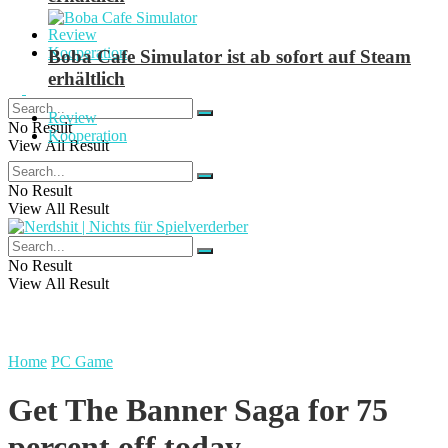
Review
Kooperation
Boba Cafe Simulator ist ab sofort auf Steam
erhältlich
Review
No Result
Kooperation
View All Result
No Result
View All Result
No Result
View All Result
Home
PC Game
Get The Banner Saga for 75
percent off today