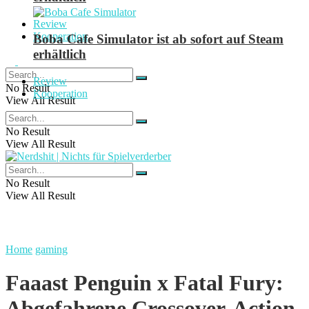
Review
Kooperation
Boba Cafe Simulator ist ab sofort auf Steam
erhältlich
Review
No Result
Kooperation
View All Result
No Result
View All Result
No Result
View All Result
Home
gaming
Faaast Penguin x Fatal Fury:
Abgefahrene Crossover-Action