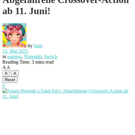
ab 11. Juni!
by
Sam
13. Mai 2025
in
gaming
,
Nintendo
,
Switch
Reading Time: 3 mins read
A
A
A
A
Reset
0