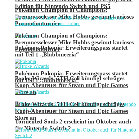
Edition für Nintendo Switch und PS5
Pokémon Champion of Champions:
Brennnesselesser Mike Hobbs gewinnt kurioses
Promotionturnier
Pokémon Champion of Champions:
Brennnesselesser Mike Hobbs gewinnt kurioses
Pokémon Pokopia: Erweiterungspass startet
Promotionturnier
mit Teil 1 „Blubbmeeria“
Pokémon Pokopia: Erweiterungspass startet
Broke Wizards: 5TH Cell kündigt schräges
mit Teil 1 „Blubbmeeria“
Koop-Abenteuer für Steam und Epic Games
Store an
Broke Wizards: 5TH Cell kündigt schräges
Koop-Abenteuer für Steam und Epic Games
Store an
Tormented Souls 2 erscheint im Oktober auch
für Nintendo Switch 2