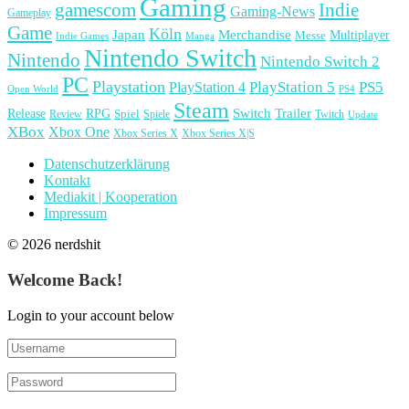
Gaming
gamescom
Indie
Gaming-News
Gameplay
Game
Köln
Japan
Merchandise
Multiplayer
Messe
Indie Games
Manga
Nintendo Switch
Nintendo
Nintendo Switch 2
PC
Playstation
PlayStation 4
PlayStation 5
PS5
Open World
PS4
Steam
Release
RPG
Switch
Trailer
Spiel
Spiele
Twitch
Review
Update
XBox
Xbox One
Xbox Series X
Xbox Series X|S
Datenschutzerklärung
Kontakt
Mediakit | Kooperation
Impressum
© 2026 nerdshit
Welcome Back!
Login to your account below