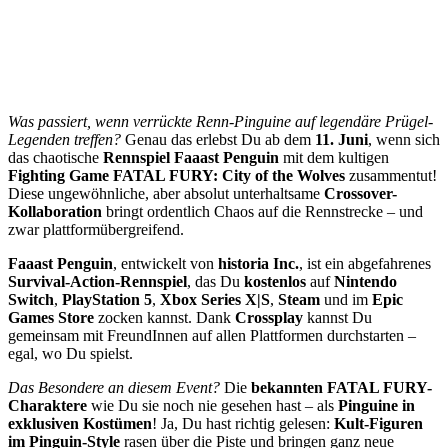
Was passiert, wenn verrückte Renn-Pinguine auf legendäre Prügel-
Legenden treffen?
Genau das erlebst Du ab dem
11. Juni
, wenn sich
das chaotische
Rennspiel Faaast Penguin
mit dem kultigen
Fighting Game FATAL FURY: City of the Wolves
zusammentut!
Diese ungewöhnliche, aber absolut unterhaltsame
Crossover-
Kollaboration
bringt ordentlich Chaos auf die Rennstrecke – und
zwar plattformübergreifend.
Faaast Penguin
, entwickelt von
historia Inc.
, ist ein abgefahrenes
Survival-Action-Rennspiel
, das Du
kostenlos
auf
Nintendo
Switch
,
PlayStation 5
,
Xbox Series X|S
,
Steam
und im
Epic
Games Store
zocken kannst. Dank
Crossplay
kannst Du
gemeinsam mit FreundInnen auf allen Plattformen durchstarten –
egal, wo Du spielst.
Das Besondere an diesem Event?
Die
bekannten FATAL FURY-
Charaktere
wie Du sie noch nie gesehen hast – als
Pinguine in
exklusiven Kostümen
! Ja, Du hast richtig gelesen:
Kult-Figuren
im Pinguin-Style
rasen über die Piste und bringen ganz neue