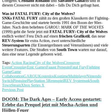
Übrigens:
Cristiano Ronaldo
und
Salvatore Ganacci
sind in
diesem Crossover nicht mit dabei – falls Du Dich gefragt hast.
Was ist FATAL FURY: City of the Wolves?
SNKs FATAL FURY
zählt zu den großen Klassikern der Fighting-
Game-Geschichte und startete bereits 1991 den Boom der 90er-
Jahre. Nach dem beliebten
GAROU: MARK OF THE WOLVES
(1999) geht die Serie jetzt mit
FATAL FURY: City of the Wolves
endlich weiter! Freu Dich auf einen
frischen Grafikstil
, das neue
REV-System
für extra Action, zwei unterschiedliche
Steuerungsarten
(für EinsteigerInnen und VeteranInnen) und viele
weitere Features. Die Straßen von
South Town
warten nur darauf,
dass eine neue Legende geboren wird.
Tags:
Action Racing
City of the Wolves
Crossover
Event
Crossplay
Epic Games
Faaast Penguin
Fatal Fury
Fighting
Game
Game
Collaboration
GAROU
Kostenlos
Kostüme
Multiplayer
Nintendo
Switch
Pinguine
PlayStation 5
Rennspiel
REV System
snk
South
Town
Steam
Xbox Series X
Previous Post
DOOM: The Dark Ages – Early Access gestartet:
Erlebe das Prequel jetzt mit Mecha-Action und
Höllen-Feuer