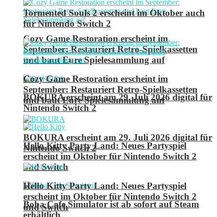
Tormented Souls 2 erscheint im Oktober auch
für Nintendo Switch 2
Cozy Game Restoration erscheint im
September: Restauriert Retro-Spielkassetten
und baut Eure Spielesammlung auf
Cozy Game Restoration erscheint im
September: Restauriert Retro-Spielkassetten
BOKURA erscheint am 29. Juli 2026 digital für
und baut Eure Spielesammlung auf
Nintendo Switch 2
BOKURA erscheint am 29. Juli 2026 digital für
Hello Kitty Party Land: Neues Partyspiel
Nintendo Switch 2
erscheint im Oktober für Nintendo Switch 2
und Switch
Hello Kitty Party Land: Neues Partyspiel
erscheint im Oktober für Nintendo Switch 2
Boba Cafe Simulator ist ab sofort auf Steam
und Switch
erhältlich