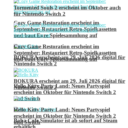
Tormented Souls 2 erscheint im Oktober auch
für Nintendo Switch 2
Cozy Game Restoration erscheint im
September: Restauriert Retro-Spielkassetten
und baut Eure Spielesammlung auf
Cozy Game Restoration erscheint im
September: Restauriert Retro-Spielkassetten
BOKURA erscheint am 29. Juli 2026 digital für
und baut Eure Spielesammlung auf
Nintendo Switch 2
BOKURA erscheint am 29. Juli 2026 digital für
Hello Kitty Party Land: Neues Partyspiel
Nintendo Switch 2
erscheint im Oktober für Nintendo Switch 2
und Switch
Hello Kitty Party Land: Neues Partyspiel
erscheint im Oktober für Nintendo Switch 2
Boba Cafe Simulator ist ab sofort auf Steam
und Switch
erhältlich