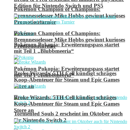
Edition für Nintendo Switch und PS5
Pokémon Champion of Champions:
Brennnesselesser Mike Hobbs gewinnt kurioses
Promotionturnier
Pokémon Champion of Champions:
Brennnesselesser Mike Hobbs gewinnt kurioses
Pokémon Pokopia: Erweiterungspass startet
Promotionturnier
mit Teil 1 „Blubbmeeria“
Pokémon Pokopia: Erweiterungspass startet
Broke Wizards: 5TH Cell kündigt schräges
mit Teil 1 „Blubbmeeria“
Koop-Abenteuer für Steam und Epic Games
Store an
Broke Wizards: 5TH Cell kündigt schräges
Koop-Abenteuer für Steam und Epic Games
Store an
Tormented Souls 2 erscheint im Oktober auch
für Nintendo Switch 2