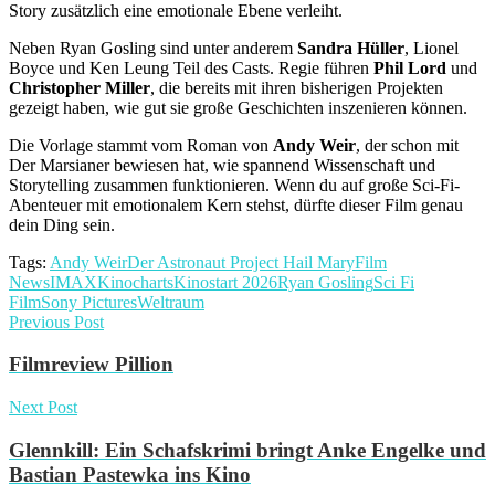
Story zusätzlich eine emotionale Ebene verleiht.
Neben Ryan Gosling sind unter anderem
Sandra Hüller
, Lionel
Boyce und Ken Leung Teil des Casts. Regie führen
Phil Lord
und
Christopher Miller
, die bereits mit ihren bisherigen Projekten
gezeigt haben, wie gut sie große Geschichten inszenieren können.
Die Vorlage stammt vom Roman von
Andy Weir
, der schon mit
Der Marsianer bewiesen hat, wie spannend Wissenschaft und
Storytelling zusammen funktionieren. Wenn du auf große Sci-Fi-
Abenteuer mit emotionalem Kern stehst, dürfte dieser Film genau
dein Ding sein.
Tags:
Andy Weir
Der Astronaut Project Hail Mary
Film
News
IMAX
Kinocharts
Kinostart 2026
Ryan Gosling
Sci Fi
Film
Sony Pictures
Weltraum
Previous Post
Filmreview Pillion
Next Post
Glennkill: Ein Schafskrimi bringt Anke Engelke und
Bastian Pastewka ins Kino