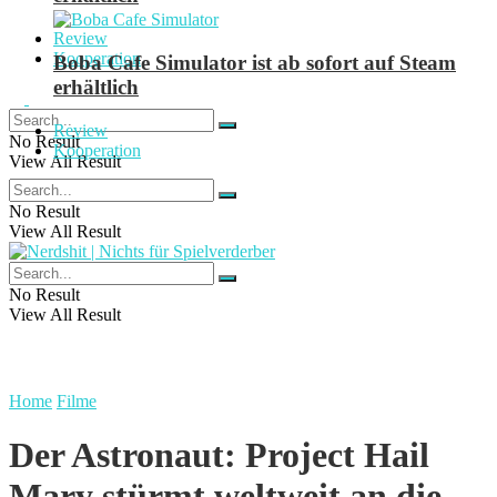
Review
Kooperation
Boba Cafe Simulator ist ab sofort auf Steam
erhältlich
Review
No Result
Kooperation
View All Result
No Result
View All Result
No Result
View All Result
Home
Filme
Der Astronaut: Project Hail
Mary stürmt weltweit an die