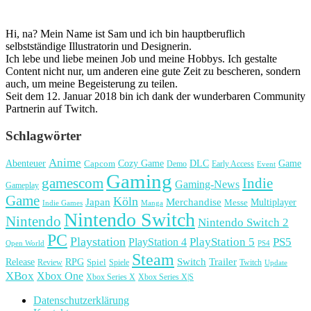
Hi, na? Mein Name ist Sam und ich bin hauptberuflich
selbstständige Illustratorin und Designerin.
Ich lebe und liebe meinen Job und meine Hobbys. Ich gestalte
Content nicht nur, um anderen eine gute Zeit zu bescheren, sondern
auch, um meine Begeisterung zu teilen.
Seit dem 12. Januar 2018 bin ich dank der wunderbaren Community
Partnerin auf Twitch.
Schlagwörter
Anime
Cozy Game
Game
Abenteuer
DLC
Capcom
Demo
Early Access
Event
Gaming
gamescom
Indie
Gaming-News
Gameplay
Game
Köln
Japan
Merchandise
Multiplayer
Messe
Indie Games
Manga
Nintendo Switch
Nintendo
Nintendo Switch 2
PC
Playstation
PlayStation 4
PlayStation 5
PS5
Open World
PS4
Steam
Release
RPG
Switch
Trailer
Spiel
Spiele
Twitch
Review
Update
XBox
Xbox One
Xbox Series X
Xbox Series X|S
Datenschutzerklärung