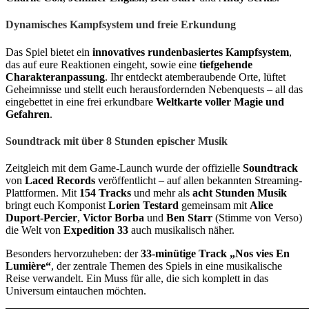
Dynamisches Kampfsystem und freie Erkundung
Das Spiel bietet ein
innovatives rundenbasiertes Kampfsystem
,
das auf eure Reaktionen eingeht, sowie eine
tiefgehende
Charakteranpassung
. Ihr entdeckt atemberaubende Orte, lüftet
Geheimnisse und stellt euch herausfordernden Nebenquests – all das
eingebettet in eine frei erkundbare
Weltkarte voller Magie und
Gefahren
.
Soundtrack mit über 8 Stunden epischer Musik
Zeitgleich mit dem Game-Launch wurde der offizielle
Soundtrack
von
Laced Records
veröffentlicht – auf allen bekannten Streaming-
Plattformen. Mit
154 Tracks
und mehr als
acht Stunden Musik
bringt euch Komponist
Lorien Testard
gemeinsam mit
Alice
Duport-Percier
,
Victor Borba
und
Ben Starr
(Stimme von Verso)
die Welt von
Expedition 33
auch musikalisch näher.
Besonders hervorzuheben: der
33-minütige Track „Nos vies En
Lumière“
, der zentrale Themen des Spiels in eine musikalische
Reise verwandelt. Ein Muss für alle, die sich komplett in das
Universum eintauchen möchten.