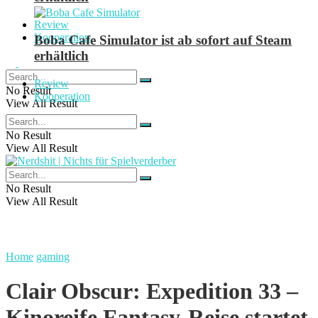
Review
Kooperation
Boba Cafe Simulator ist ab sofort auf Steam
erhältlich
Review
No Result
Kooperation
View All Result
No Result
View All Result
No Result
View All Result
Home
gaming
Clair Obscur: Expedition 33 –
Kinoreife Fantasy-Reise startet