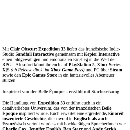
Mit
Clair Obscur: Expedition 33
liefert das französische Indie-
Studio
Sandfall Interactive
gemeinsam mit
Kepler Interactive
einen bildgewaltigen und emotionalen Einstieg in die Welt der
RPGs. Ab sofort könnt ihr euch auf
PlayStation 5
,
Xbox Series
X|S
(ab Release direkt im
Xbox Game Pass
)
und PC über
Steam
sowie den
Epic Games Store
in ein fantasievolles Abenteuer
stürzen.
Inspiriert von der Belle Époque – erzählt mit Starbesetzung
Die Handlung von
Expedition 33
entführt euch in ein
detailverliebtes Universum, das von der französischen
Belle
Époque
inspiriert wurde. Euch erwartet eine ergreifende,
kinoreif
inszenierte Geschichte
, die sowohl in
Englisch als auch
Französisch
vertont wurde – mit hochkarätigen SprecherInnen wie
Charlie Cox
,
Jennifer English
,
Ben Starr
und
Andy Serkis
.