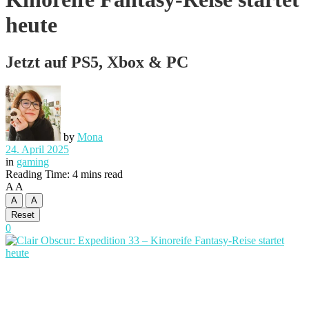
heute
Jetzt auf PS5, Xbox & PC
by
Mona
24. April 2025
in
gaming
Reading Time: 4 mins read
A
A
A
A
Reset
0