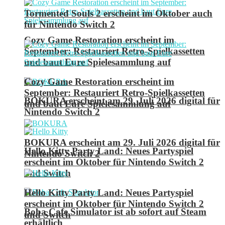
Tormented Souls 2 erscheint im Oktober auch
für Nintendo Switch 2
Cozy Game Restoration erscheint im
September: Restauriert Retro-Spielkassetten
und baut Eure Spielesammlung auf
Cozy Game Restoration erscheint im
September: Restauriert Retro-Spielkassetten
BOKURA erscheint am 29. Juli 2026 digital für
und baut Eure Spielesammlung auf
Nintendo Switch 2
BOKURA erscheint am 29. Juli 2026 digital für
Hello Kitty Party Land: Neues Partyspiel
Nintendo Switch 2
erscheint im Oktober für Nintendo Switch 2
und Switch
Hello Kitty Party Land: Neues Partyspiel
erscheint im Oktober für Nintendo Switch 2
Boba Cafe Simulator ist ab sofort auf Steam
und Switch
erhältlich