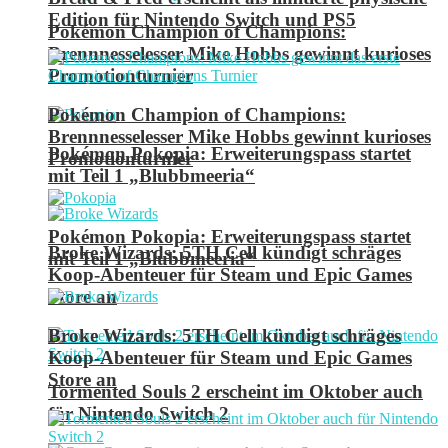
Edition für Nintendo Switch und PS5
Pokémon Champion of Champions:
Brennnesselesser Mike Hobbs gewinnt kurioses
Promotionturnier
Pokémon Champion of Champions:
Brennnesselesser Mike Hobbs gewinnt kurioses
Pokémon Pokopia: Erweiterungspass startet
Promotionturnier
mit Teil 1 „Blubbmeeria“
Pokémon Pokopia: Erweiterungspass startet
Broke Wizards: 5TH Cell kündigt schräges
mit Teil 1 „Blubbmeeria“
Koop-Abenteuer für Steam und Epic Games
Store an
Broke Wizards: 5TH Cell kündigt schräges
Koop-Abenteuer für Steam und Epic Games
Store an
Tormented Souls 2 erscheint im Oktober auch
für Nintendo Switch 2