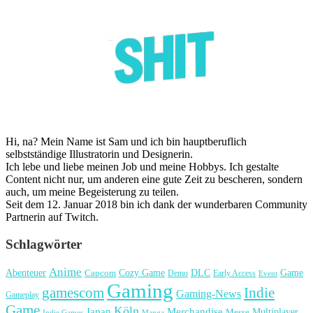
Hi, na? Mein Name ist Sam und ich bin hauptberuflich
selbstständige Illustratorin und Designerin.
Ich lebe und liebe meinen Job und meine Hobbys. Ich gestalte
Content nicht nur, um anderen eine gute Zeit zu bescheren, sondern
auch, um meine Begeisterung zu teilen.
Seit dem 12. Januar 2018 bin ich dank der wunderbaren Community
Partnerin auf Twitch.
Schlagwörter
Anime
Cozy Game
Game
Abenteuer
DLC
Capcom
Demo
Early Access
Event
Gaming
gamescom
Indie
Gaming-News
Gameplay
Game
Köln
Japan
Merchandise
Multiplayer
Messe
Indie Games
Manga