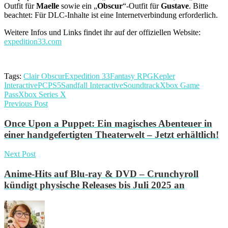
Outfit für
Maelle
sowie ein „
Obscur
“-Outfit für
Gustave
. Bitte
beachtet: Für DLC-Inhalte ist eine Internetverbindung erforderlich.
Weitere Infos und Links findet ihr auf der offiziellen Website:
expedition33.com
Tags:
Clair Obscur
Expedition 33
Fantasy RPG
Kepler
Interactive
PC
PS5
Sandfall Interactive
Soundtrack
Xbox Game
Pass
Xbox Series X
Previous Post
Once Upon a Puppet: Ein magisches Abenteuer in
einer handgefertigten Theaterwelt – Jetzt erhältlich!
Next Post
Anime-Hits auf Blu-ray & DVD – Crunchyroll
kündigt physische Releases bis Juli 2025 an