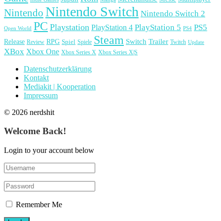
Nintendo Switch
Nintendo
Nintendo Switch 2
PC
Playstation
PlayStation 4
PlayStation 5
PS5
Open World
PS4
Steam
Release
RPG
Switch
Trailer
Spiel
Spiele
Twitch
Review
Update
XBox
Xbox One
Xbox Series X
Xbox Series X|S
Datenschutzerklärung
Kontakt
Mediakit | Kooperation
Impressum
© 2026 nerdshit
Welcome Back!
Login to your account below
Remember Me