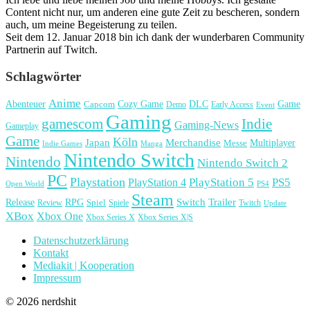
Content nicht nur, um anderen eine gute Zeit zu bescheren, sondern
auch, um meine Begeisterung zu teilen.
Seit dem 12. Januar 2018 bin ich dank der wunderbaren Community
Partnerin auf Twitch.
Schlagwörter
Anime
Cozy Game
Game
Abenteuer
DLC
Capcom
Demo
Early Access
Event
Gaming
gamescom
Indie
Gaming-News
Gameplay
Game
Köln
Japan
Merchandise
Multiplayer
Messe
Indie Games
Manga
Nintendo Switch
Nintendo
Nintendo Switch 2
PC
Playstation
PlayStation 4
PlayStation 5
PS5
Open World
PS4
Steam
Release
RPG
Switch
Trailer
Spiel
Spiele
Twitch
Review
Update
XBox
Xbox One
Xbox Series X
Xbox Series X|S
Datenschutzerklärung
Kontakt
Mediakit | Kooperation
Impressum
© 2026 nerdshit