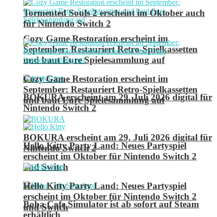
Tormented Souls 2 erscheint im Oktober auch
für Nintendo Switch 2
Cozy Game Restoration erscheint im
September: Restauriert Retro-Spielkassetten
und baut Eure Spielesammlung auf
Cozy Game Restoration erscheint im
September: Restauriert Retro-Spielkassetten
BOKURA erscheint am 29. Juli 2026 digital für
und baut Eure Spielesammlung auf
Nintendo Switch 2
BOKURA erscheint am 29. Juli 2026 digital für
Hello Kitty Party Land: Neues Partyspiel
Nintendo Switch 2
erscheint im Oktober für Nintendo Switch 2
und Switch
Hello Kitty Party Land: Neues Partyspiel
erscheint im Oktober für Nintendo Switch 2
Boba Cafe Simulator ist ab sofort auf Steam
und Switch
erhältlich