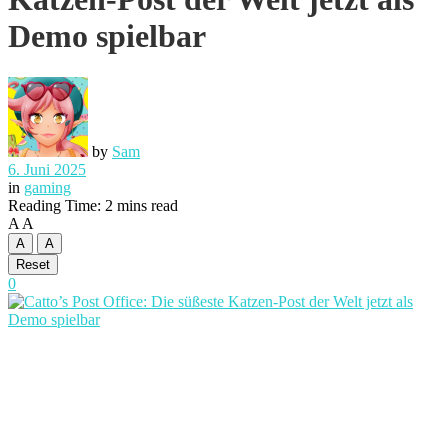
Demo spielbar
by
Sam
6. Juni 2025
in
gaming
Reading Time: 2 mins read
A
A
A
A
Reset
0