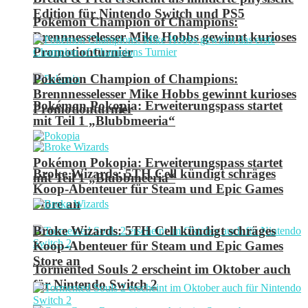
Edition für Nintendo Switch und PS5
Pokémon Champion of Champions:
Brennnesselesser Mike Hobbs gewinnt kurioses
Promotionturnier
Pokémon Champion of Champions:
Brennnesselesser Mike Hobbs gewinnt kurioses
Pokémon Pokopia: Erweiterungspass startet
Promotionturnier
mit Teil 1 „Blubbmeeria“
Pokémon Pokopia: Erweiterungspass startet
Broke Wizards: 5TH Cell kündigt schräges
mit Teil 1 „Blubbmeeria“
Koop-Abenteuer für Steam und Epic Games
Store an
Broke Wizards: 5TH Cell kündigt schräges
Koop-Abenteuer für Steam und Epic Games
Store an
Tormented Souls 2 erscheint im Oktober auch
für Nintendo Switch 2