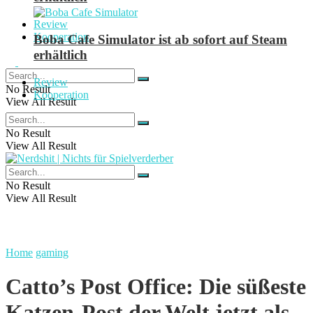
Review
Kooperation
Boba Cafe Simulator ist ab sofort auf Steam
erhältlich
Review
No Result
Kooperation
View All Result
No Result
View All Result
No Result
View All Result
Home
gaming
Catto’s Post Office: Die süßeste
Katzen-Post der Welt jetzt als