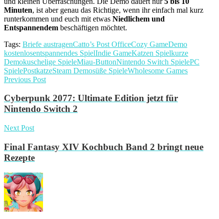
und kleinen Überraschungen. Die Demo dauert nur
5 bis 10
Minuten
, ist aber genau das Richtige, wenn ihr einfach mal kurz
runterkommen und euch mit etwas
Niedlichem und
Entspannendem
beschäftigen möchtet.
Tags:
Briefe austragen
Catto’s Post Office
Cozy Game
Demo
kostenlos
entspannendes Spiel
Indie Game
Katzen Spiel
kurze
Demo
kuschelige Spiele
Miau-Button
Nintendo Switch Spiele
PC
Spiele
Postkatze
Steam Demo
süße Spiele
Wholesome Games
Previous Post
Cyberpunk 2077: Ultimate Edition jetzt für
Nintendo Switch 2
Next Post
Final Fantasy XIV Kochbuch Band 2 bringt neue
Rezepte