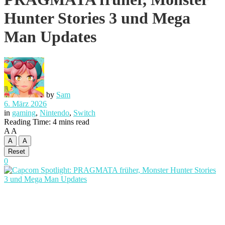
Hunter Stories 3 und Mega
Man Updates
by
Sam
6. März 2026
in
gaming
,
Nintendo
,
Switch
Reading Time: 4 mins read
A
A
A
A
Reset
0