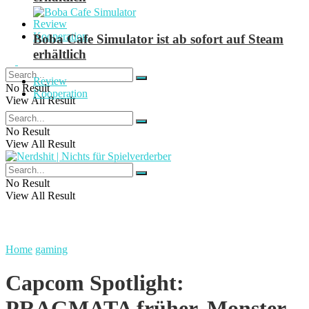
Review
Kooperation
Boba Cafe Simulator ist ab sofort auf Steam
erhältlich
Review
No Result
Kooperation
View All Result
No Result
View All Result
No Result
View All Result
Home
gaming
Capcom Spotlight:
PRAGMATA früher, Monster