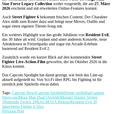
Star Force Legacy Collection
weiter vorgestellt, die am
27. März
2026
erscheint und mit erweiterten Online-Features kommt.
Auch
Street Fighter 6
bekommt frischen Content. Der Charakter
Alex stößt zum Roster dazu und bringt neue Moves, Outfits und
sogar einen eigenen Theme-Song mit.
Ein weiteres Highlight war das große Jubiläum von
Resident Evil
,
das 30 Jahre alt wird. Geplant sind unter anderem Konzerte, neue
Attraktionen in Freizeitparks und sogar ein Arcade-Erlebnis
basierend auf Resident Evil 2.
Zusätzlich wurde ein kurzer Blick auf den kommenden
Street
Fighter Live-Action-Film
geworfen, der im Oktober 2026 in die
Kinos kommt.
Das Capcom Spotlight hat damit gezeigt, wie breit das Line-up
aktuell aufgestellt ist. Von Sci-Fi über RPG bis Fighting ist für
ziemlich jede SpielerIn etwas dabei.
Tags:
Capcom News
Capcom Spotlight
Demo verfügbar
Gaming
Showcase
Mega Man Dual Override
Monster Hunter Stories
3
Nintendo Switch 2
PRAGMATA Release
Resident Evil 30
Jahre
Street Fighter 6 Alex
Previous Post