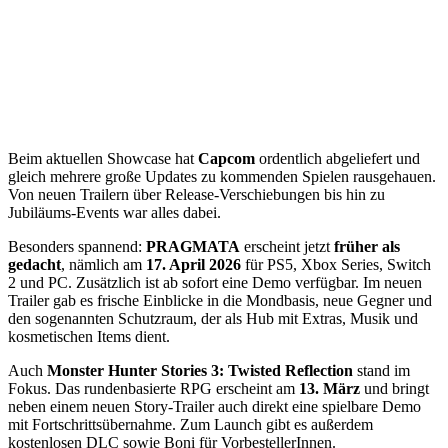
Beim aktuellen Showcase hat
Capcom
ordentlich abgeliefert und
gleich mehrere große Updates zu kommenden Spielen rausgehauen.
Von neuen Trailern über Release-Verschiebungen bis hin zu
Jubiläums-Events war alles dabei.
Besonders spannend:
PRAGMATA
erscheint jetzt
früher als
gedacht
, nämlich am
17. April 2026
für PS5, Xbox Series, Switch
2 und PC. Zusätzlich ist ab sofort eine Demo verfügbar. Im neuen
Trailer gab es frische Einblicke in die Mondbasis, neue Gegner und
den sogenannten Schutzraum, der als Hub mit Extras, Musik und
kosmetischen Items dient.
Auch
Monster Hunter Stories 3: Twisted Reflection
stand im
Fokus. Das rundenbasierte RPG erscheint am
13. März
und bringt
neben einem neuen Story-Trailer auch direkt eine spielbare Demo
mit Fortschrittsübernahme. Zum Launch gibt es außerdem
kostenlosen DLC sowie Boni für VorbestellerInnen.