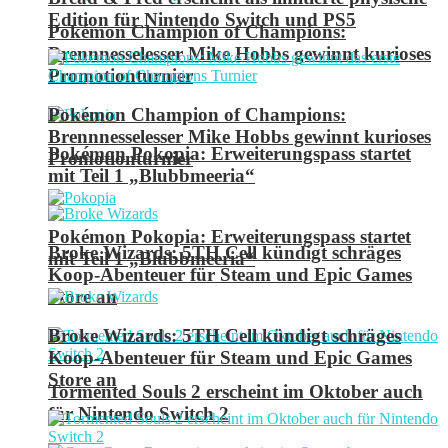
Edition für Nintendo Switch und PS5
Pokémon Champion of Champions:
Brennnesselesser Mike Hobbs gewinnt kurioses
Promotionturnier
Pokémon Champion of Champions:
Brennnesselesser Mike Hobbs gewinnt kurioses
Pokémon Pokopia: Erweiterungspass startet
Promotionturnier
mit Teil 1 „Blubbmeeria“
Pokémon Pokopia: Erweiterungspass startet
Broke Wizards: 5TH Cell kündigt schräges
mit Teil 1 „Blubbmeeria“
Koop-Abenteuer für Steam und Epic Games
Store an
Broke Wizards: 5TH Cell kündigt schräges
Koop-Abenteuer für Steam und Epic Games
Store an
Tormented Souls 2 erscheint im Oktober auch
für Nintendo Switch 2