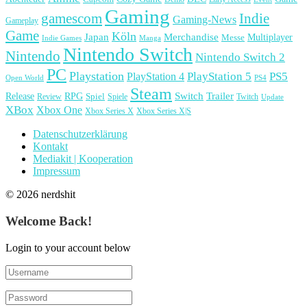
Gaming
gamescom
Indie
Gaming-News
Gameplay
Game
Köln
Japan
Merchandise
Multiplayer
Messe
Indie Games
Manga
Nintendo Switch
Nintendo
Nintendo Switch 2
PC
Playstation
PlayStation 4
PlayStation 5
PS5
Open World
PS4
Steam
Release
RPG
Switch
Trailer
Spiel
Spiele
Twitch
Review
Update
XBox
Xbox One
Xbox Series X
Xbox Series X|S
Datenschutzerklärung
Kontakt
Mediakit | Kooperation
Impressum
© 2026 nerdshit
Welcome Back!
Login to your account below