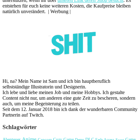
unterstützen, wenn ihr über
unseren Link deren Shop besucht
. Es
entstehen für euch keine weiteren Kosten, die Kaufpreise bleiben
natürlich unverändert. | Werbung |
Hi, na? Mein Name ist Sam und ich bin hauptberuflich
selbstständige Illustratorin und Designerin.
Ich lebe und liebe meinen Job und meine Hobbys. Ich gestalte
Content nicht nur, um anderen eine gute Zeit zu bescheren, sondern
auch, um meine Begeisterung zu teilen.
Seit dem 12. Januar 2018 bin ich dank der wunderbaren Community
Partnerin auf Twitch.
Schlagwörter
Anime
Cozy Game
Game
Abenteuer
DLC
Capcom
Demo
Early Access
Event