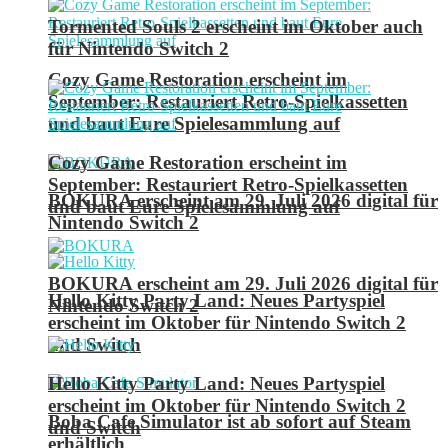
Tormented Souls 2 erscheint im Oktober auch
für Nintendo Switch 2
Cozy Game Restoration erscheint im
September: Restauriert Retro-Spielkassetten
und baut Eure Spielesammlung auf
Cozy Game Restoration erscheint im
September: Restauriert Retro-Spielkassetten
BOKURA erscheint am 29. Juli 2026 digital für
und baut Eure Spielesammlung auf
Nintendo Switch 2
BOKURA erscheint am 29. Juli 2026 digital für
Hello Kitty Party Land: Neues Partyspiel
Nintendo Switch 2
erscheint im Oktober für Nintendo Switch 2
und Switch
Hello Kitty Party Land: Neues Partyspiel
erscheint im Oktober für Nintendo Switch 2
Boba Cafe Simulator ist ab sofort auf Steam
und Switch
erhältlich