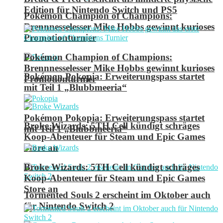
Edition für Nintendo Switch und PS5
Pokémon Champion of Champions:
Brennnesselesser Mike Hobbs gewinnt kurioses
Promotionturnier
Pokémon Champion of Champions:
Brennnesselesser Mike Hobbs gewinnt kurioses
Pokémon Pokopia: Erweiterungspass startet
Promotionturnier
mit Teil 1 „Blubbmeeria“
Pokémon Pokopia: Erweiterungspass startet
Broke Wizards: 5TH Cell kündigt schräges
mit Teil 1 „Blubbmeeria“
Koop-Abenteuer für Steam und Epic Games
Store an
Broke Wizards: 5TH Cell kündigt schräges
Koop-Abenteuer für Steam und Epic Games
Store an
Tormented Souls 2 erscheint im Oktober auch
für Nintendo Switch 2