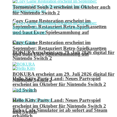
Tormented Souls 2 erscheint im Oktober auch
für Nintendo Switch 2
Cozy Game Restoration erscheint im
September: Restauriert Retro-Spielkassetten
und baut Eure Spielesammlung auf
Cozy Game Restoration erscheint im
September: Restauriert Retro-Spielkassetten
BOKURA erscheint am 29. Juli 2026 digital für
und baut Eure Spielesammlung auf
Nintendo Switch 2
BOKURA erscheint am 29. Juli 2026 digital für
Hello Kitty Party Land: Neues Partyspiel
Nintendo Switch 2
erscheint im Oktober für Nintendo Switch 2
und Switch
Hello Kitty Party Land: Neues Partyspiel
erscheint im Oktober für Nintendo Switch 2
Boba Cafe Simulator ist ab sofort auf Steam
und Switch
erhältlich