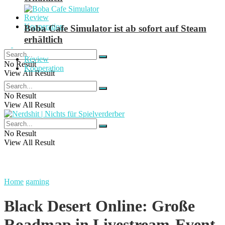
Review
Kooperation
Boba Cafe Simulator ist ab sofort auf Steam
erhältlich
Review
No Result
Kooperation
View All Result
No Result
View All Result
No Result
View All Result
Home
gaming
Black Desert Online: Große
Roadmap in Livestream-Event