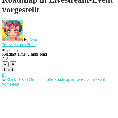
vorgestellt
by
Sam
26. September 2022
in
gaming
Reading Time: 2 mins read
A
A
A
A
Reset
0