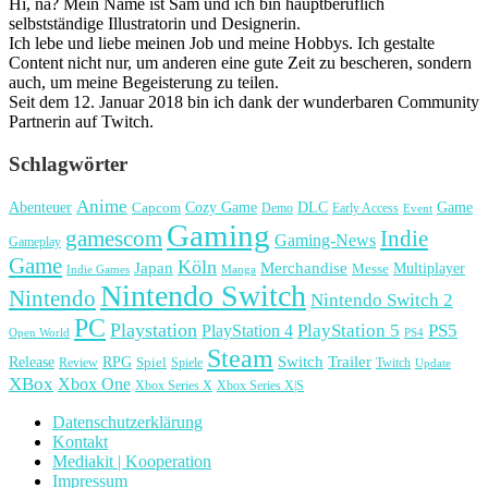
Hi, na? Mein Name ist Sam und ich bin hauptberuflich
selbstständige Illustratorin und Designerin.
Ich lebe und liebe meinen Job und meine Hobbys. Ich gestalte
Content nicht nur, um anderen eine gute Zeit zu bescheren, sondern
auch, um meine Begeisterung zu teilen.
Seit dem 12. Januar 2018 bin ich dank der wunderbaren Community
Partnerin auf Twitch.
Schlagwörter
Anime
Cozy Game
Game
Abenteuer
DLC
Capcom
Demo
Early Access
Event
Gaming
gamescom
Indie
Gaming-News
Gameplay
Game
Köln
Japan
Merchandise
Multiplayer
Messe
Indie Games
Manga
Nintendo Switch
Nintendo
Nintendo Switch 2
PC
Playstation
PlayStation 4
PlayStation 5
PS5
Open World
PS4
Steam
Release
RPG
Switch
Trailer
Spiel
Spiele
Twitch
Review
Update
XBox
Xbox One
Xbox Series X
Xbox Series X|S
Datenschutzerklärung
Kontakt
Mediakit | Kooperation
Impressum