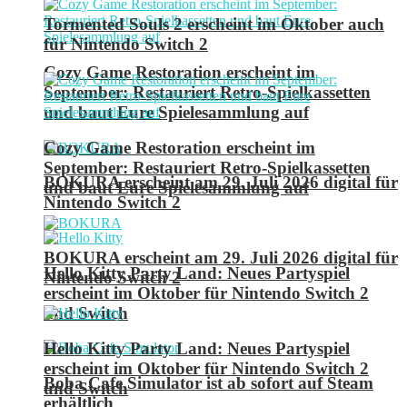
Tormented Souls 2 erscheint im Oktober auch
für Nintendo Switch 2
Cozy Game Restoration erscheint im
September: Restauriert Retro-Spielkassetten
und baut Eure Spielesammlung auf
Cozy Game Restoration erscheint im
September: Restauriert Retro-Spielkassetten
BOKURA erscheint am 29. Juli 2026 digital für
und baut Eure Spielesammlung auf
Nintendo Switch 2
BOKURA erscheint am 29. Juli 2026 digital für
Hello Kitty Party Land: Neues Partyspiel
Nintendo Switch 2
erscheint im Oktober für Nintendo Switch 2
und Switch
Hello Kitty Party Land: Neues Partyspiel
erscheint im Oktober für Nintendo Switch 2
Boba Cafe Simulator ist ab sofort auf Steam
und Switch
erhältlich