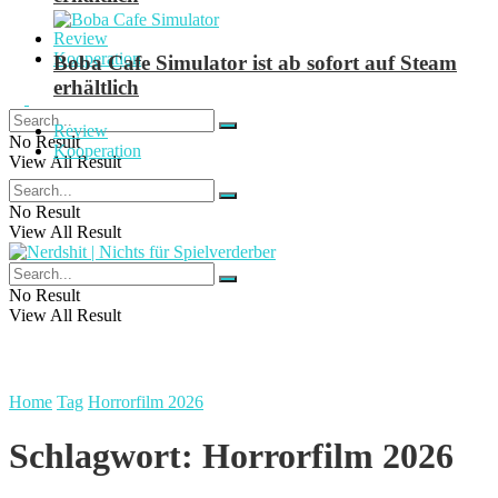
Review
Kooperation
Boba Cafe Simulator ist ab sofort auf Steam
erhältlich
Review
No Result
Kooperation
View All Result
No Result
View All Result
No Result
View All Result
Home
Tag
Horrorfilm 2026
Schlagwort:
Horrorfilm 2026