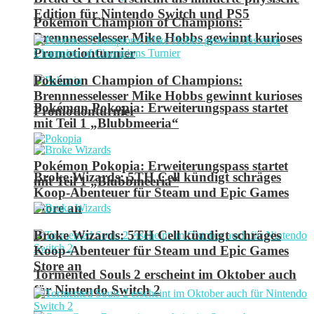
Edition für Nintendo Switch und PS5
Pokémon Champion of Champions:
Brennnesselesser Mike Hobbs gewinnt kurioses
Promotionturnier
Pokémon Champion of Champions:
Brennnesselesser Mike Hobbs gewinnt kurioses
Pokémon Pokopia: Erweiterungspass startet
Promotionturnier
mit Teil 1 „Blubbmeeria“
Pokémon Pokopia: Erweiterungspass startet
Broke Wizards: 5TH Cell kündigt schräges
mit Teil 1 „Blubbmeeria“
Koop-Abenteuer für Steam und Epic Games
Store an
Broke Wizards: 5TH Cell kündigt schräges
Koop-Abenteuer für Steam und Epic Games
Store an
Tormented Souls 2 erscheint im Oktober auch
für Nintendo Switch 2