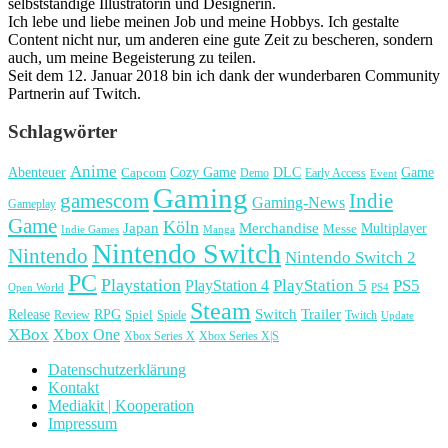
selbstständige Illustratorin und Designerin.
Ich lebe und liebe meinen Job und meine Hobbys. Ich gestalte
Content nicht nur, um anderen eine gute Zeit zu bescheren, sondern
auch, um meine Begeisterung zu teilen.
Seit dem 12. Januar 2018 bin ich dank der wunderbaren Community
Partnerin auf Twitch.
Schlagwörter
Anime
Cozy Game
Game
Abenteuer
DLC
Capcom
Demo
Early Access
Event
Gaming
gamescom
Indie
Gaming-News
Gameplay
Game
Köln
Japan
Merchandise
Multiplayer
Messe
Indie Games
Manga
Nintendo Switch
Nintendo
Nintendo Switch 2
PC
Playstation
PlayStation 4
PlayStation 5
PS5
Open World
PS4
Steam
Release
RPG
Switch
Trailer
Spiel
Spiele
Twitch
Review
Update
XBox
Xbox One
Xbox Series X
Xbox Series X|S
Datenschutzerklärung
Kontakt
Mediakit | Kooperation
Impressum