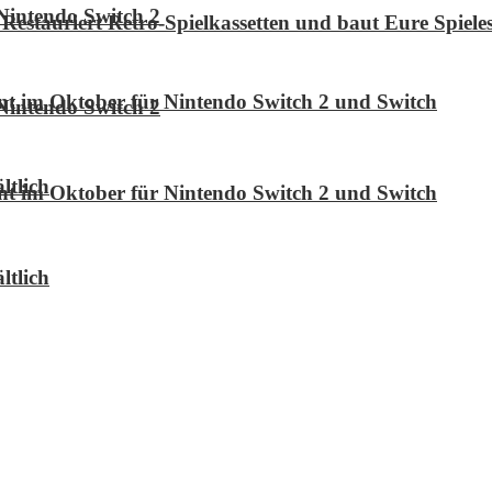
Nintendo Switch 2
Restauriert Retro-Spielkassetten und baut Eure Spie
int im Oktober für Nintendo Switch 2 und Switch
Nintendo Switch 2
ltlich
int im Oktober für Nintendo Switch 2 und Switch
ltlich