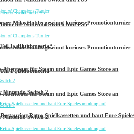
ser Mike Hobbs gewinnt kurioses Promotionturnier
 Edition für Nintendo Switch und PS5
 Teil 1 „Blubbmeeria“
ser Mike Hobbs gewinnt kurioses Promotionturnier
p-Abenteuer für Steam und Epic Games Store an
 Teil 1 „Blubbmeeria“
r Nintendo Switch 2
p-Abenteuer für Steam und Epic Games Store an
Restauriert Retro-Spielkassetten und baut Eure Spie
r Nintendo Switch 2