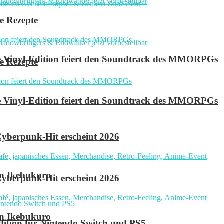
e Rezepte
n
ve Vinyl-Edition feiert den Soundtrack des MMORPGs
e Rezepte
ve Vinyl-Edition feiert den Soundtrack des MMORPGs
yberpunk-Hit erscheint 2026
in Ikebukuro
yberpunk-Hit erscheint 2026
in Ikebukuro
 Edition für Nintendo Switch und PS5