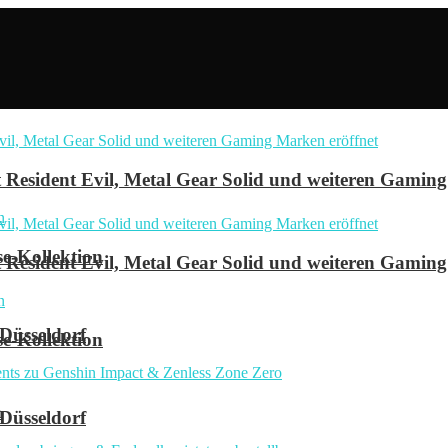
Resident Evil, Metal Gear Solid und weiteren Gaming
se-Kollektion
Resident Evil, Metal Gear Solid und weiteren Gaming
 Düsseldorf
se-Kollektion
n
 Düsseldorf