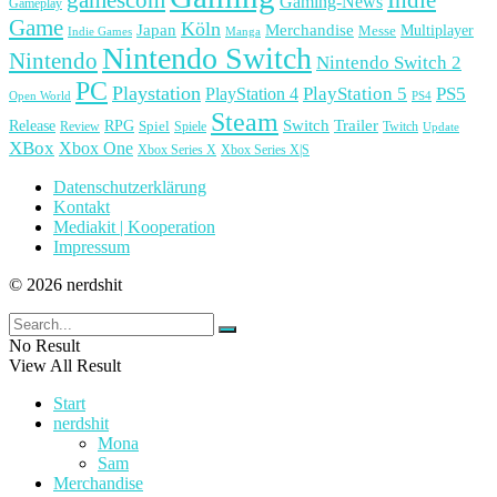
Gaming-News
Gameplay
Game
Köln
Japan
Merchandise
Multiplayer
Messe
Indie Games
Manga
Nintendo Switch
Nintendo
Nintendo Switch 2
PC
Playstation
PlayStation 4
PlayStation 5
PS5
Open World
PS4
Steam
Release
RPG
Switch
Trailer
Spiel
Spiele
Twitch
Review
Update
XBox
Xbox One
Xbox Series X
Xbox Series X|S
Datenschutzerklärung
Kontakt
Mediakit | Kooperation
Impressum
© 2026 nerdshit
No Result
View All Result
Start
nerdshit
Mona
Sam
Merchandise