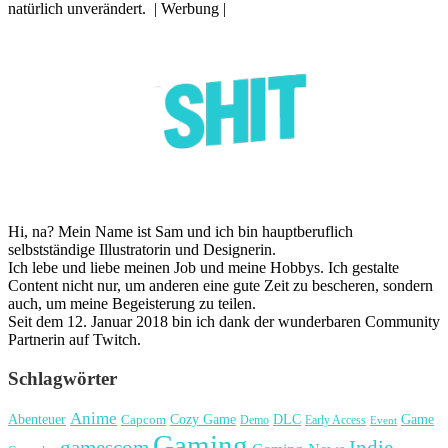
natürlich unverändert. | Werbung |
Hi, na? Mein Name ist Sam und ich bin hauptberuflich
selbstständige Illustratorin und Designerin.
Ich lebe und liebe meinen Job und meine Hobbys. Ich gestalte
Content nicht nur, um anderen eine gute Zeit zu bescheren, sondern
auch, um meine Begeisterung zu teilen.
Seit dem 12. Januar 2018 bin ich dank der wunderbaren Community
Partnerin auf Twitch.
Schlagwörter
Anime
Cozy Game
Game
Abenteuer
DLC
Capcom
Demo
Early Access
Event
Gaming
gamescom
Indie