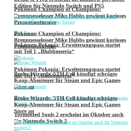
Edition für Nintendo Switch und PS5
Pokémon Champion of Champions:
Brennnesselesser Mike Hobbs gewinnt kurioses
Promotionturnier
Pokémon Champion of Champions:
Brennnesselesser Mike Hobbs gewinnt kurioses
Pokémon Pokopia: Erweiterungspass startet
Promotionturnier
mit Teil 1 „Blubbmeeria“
Pokémon Pokopia: Erweiterungspass startet
Broke Wizards: 5TH Cell kündigt schräges
mit Teil 1 „Blubbmeeria“
Koop-Abenteuer für Steam und Epic Games
Store an
Broke Wizards: 5TH Cell kündigt schräges
Koop-Abenteuer für Steam und Epic Games
Store an
Tormented Souls 2 erscheint im Oktober auch
für Nintendo Switch 2