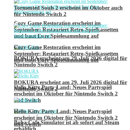
Tormented Souls 2 erscheint im Oktober auch
für Nintendo Switch 2
Cozy Game Restoration erscheint im
September: Restauriert Retro-Spielkassetten
und baut Eure Spielesammlung auf
Cozy Game Restoration erscheint im
September: Restauriert Retro-Spielkassetten
BOKURA erscheint am 29. Juli 2026 digital für
und baut Eure Spielesammlung auf
Nintendo Switch 2
BOKURA erscheint am 29. Juli 2026 digital für
Hello Kitty Party Land: Neues Partyspiel
Nintendo Switch 2
erscheint im Oktober für Nintendo Switch 2
und Switch
Hello Kitty Party Land: Neues Partyspiel
erscheint im Oktober für Nintendo Switch 2
Boba Cafe Simulator ist ab sofort auf Steam
und Switch
erhältlich