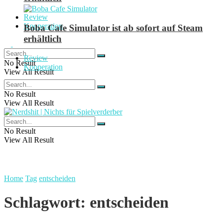
Review
Kooperation
Boba Cafe Simulator ist ab sofort auf Steam
erhältlich
Review
No Result
Kooperation
View All Result
No Result
View All Result
No Result
View All Result
Home
Tag
entscheiden
Schlagwort:
entscheiden